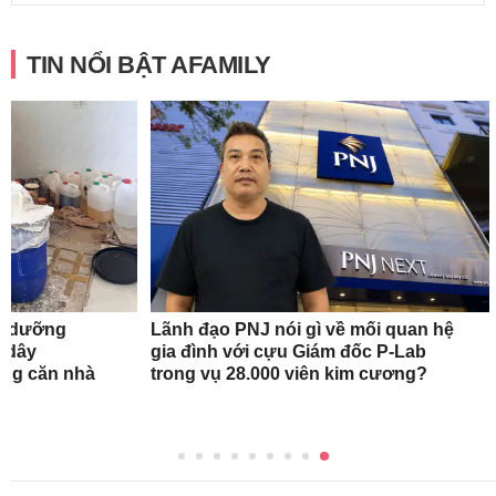
TIN NỔI BẬT AFAMILY
em dưỡng
Lãnh đạo PNJ nói gì về mối quan hệ
ộ dây
gia đình với cựu Giám đốc P-Lab
ong căn nhà
trong vụ 28.000 viên kim cương?