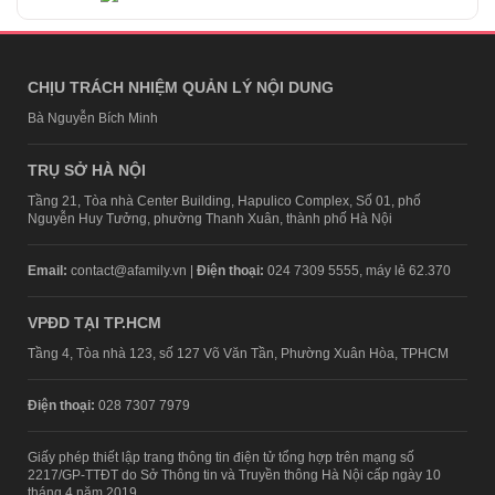
CHỊU TRÁCH NHIỆM QUẢN LÝ NỘI DUNG
Bà Nguyễn Bích Minh
TRỤ SỞ HÀ NỘI
Tầng 21, Tòa nhà Center Building, Hapulico Complex, Số 01, phố
Nguyễn Huy Tưởng, phường Thanh Xuân, thành phố Hà Nội
Email:
contact@afamily.vn |
Điện thoại:
024 7309 5555, máy lẻ 62.370
VPĐD TẠI TP.HCM
Tầng 4, Tòa nhà 123, số 127 Võ Văn Tần, Phường Xuân Hòa, TPHCM
Điện thoại:
028 7307 7979
Giấy phép thiết lập trang thông tin điện tử tổng hợp trên mạng số
2217/GP-TTĐT do Sở Thông tin và Truyền thông Hà Nội cấp ngày 10
tháng 4 năm 2019