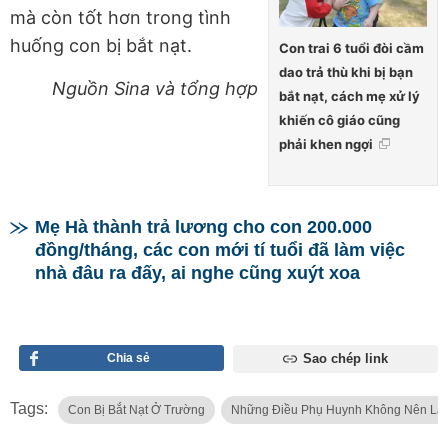
mà còn tốt hơn trong tình
huống con bị bắt nạt.
Con trai 6 tuổi đòi cầm
dao trả thù khi bị bạn
Nguồn Sina và tổng hợp
bắt nạt, cách mẹ xử lý
khiến cô giáo cũng
phải khen ngợi
Mẹ Hà thành trả lương cho con 200.000
đồng/tháng, các con mới tí tuổi đã làm việc
nhà đâu ra đấy, ai nghe cũng xuýt xoa
Chia sẻ
Sao chép link
Tags:
Con Bị Bắt Nạt Ở Trường
Những Điều Phụ Huynh Không Nên Làm 