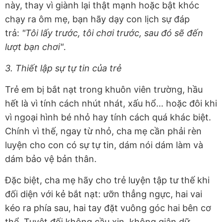
này, thay vì giành lại thật mạnh hoặc bật khóc
chạy ra ôm mẹ, bạn hãy dạy con lịch sự đáp
trả:
"Tôi lấy trước, tôi chơi trước, sau đó sẽ đến
lượt bạn chơi"
.
3. Thiết lập sự tự tin của trẻ
Trẻ em bị bắt nạt trong khuôn viên trường, hầu
hết là vì tính cách nhút nhát, xấu hổ… hoặc đôi khi
vì ngoại hình bé nhỏ hay tính cách quá khác biệt.
Chính vì thế, ngay từ nhỏ, cha mẹ cần phải rèn
luyện cho con có sự tự tin, dám nói dám làm và
dám bảo vệ bản thân.
Đặc biệt, cha mẹ hãy cho trẻ luyện tập tư thế khi
đối diện với kẻ bắt nạt: ưỡn thẳng ngực, hai vai
kéo ra phía sau, hai tay đặt vuông góc hai bên cơ
thể. Tuyệt đối không cầu xin, không giận dữ,