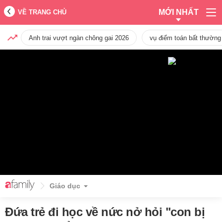
MỚI NHẤT
VỀ TRANG CHỦ
Anh trai vượt ngàn chông gai 2026
vụ điểm toán bất thường
Giáo dục
Đứa trẻ đi học về nức nở hỏi "con bị