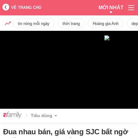
MỚI NHẤT
VỀ TRANG CHỦ
tin nóng mỗi ngày
thời trang
Hoàng gia Anh
dẹp
Tiêu dùng
Đua nhau bán, giá vàng SJC bất ngờ