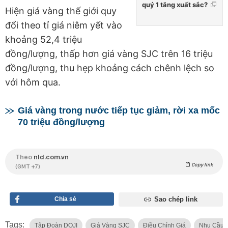
quý 1 tăng xuất sắc?
Hiện giá vàng thế giới quy
đổi theo tỉ giá niêm yết vào
khoảng 52,4 triệu
đồng/lượng, thấp hơn giá vàng SJC trên 16 triệu
đồng/lượng, thu hẹp khoảng cách chênh lệch so
với hôm qua.
Giá vàng trong nước tiếp tục giảm, rời xa mốc
70 triệu đồng/lượng
Theo
nld.com.vn
Copy link
(GMT +7)
Chia sẻ
Sao chép link
Tags:
Tập Đoàn DOJI
Giá Vàng SJC
Điều Chỉnh Giá
Nhu Cầu 