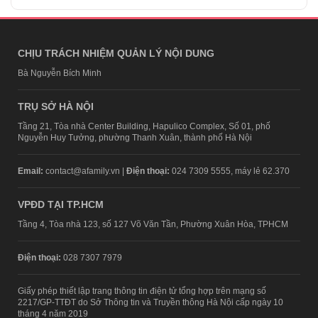
CHỊU TRÁCH NHIỆM QUẢN LÝ NỘI DUNG
Bà Nguyễn Bích Minh
TRỤ SỞ HÀ NỘI
Tầng 21, Tòa nhà Center Building, Hapulico Complex, Số 01, phố
Nguyễn Huy Tưởng, phường Thanh Xuân, thành phố Hà Nội
Email:
contact@afamily.vn |
Điện thoại:
024 7309 5555, máy lẻ 62.370
VPĐD TẠI TP.HCM
Tầng 4, Tòa nhà 123, số 127 Võ Văn Tần, Phường Xuân Hòa, TPHCM
Điện thoại:
028 7307 7979
Giấy phép thiết lập trang thông tin điện tử tổng hợp trên mạng số
2217/GP-TTĐT do Sở Thông tin và Truyền thông Hà Nội cấp ngày 10
tháng 4 năm 2019