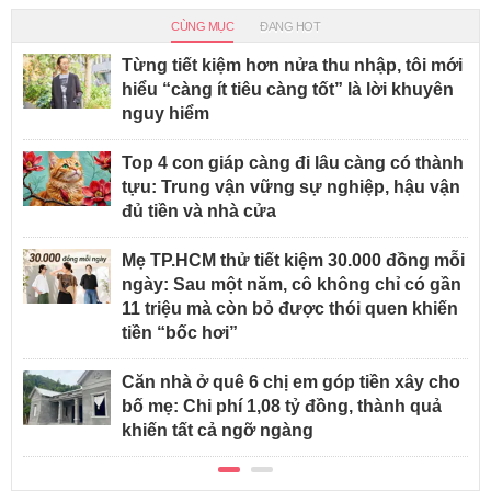
CÙNG MỤC
ĐANG HOT
Từng tiết kiệm hơn nửa thu nhập, tôi mới
hiểu “càng ít tiêu càng tốt” là lời khuyên
nguy hiểm
Top 4 con giáp càng đi lâu càng có thành
tựu: Trung vận vững sự nghiệp, hậu vận
đủ tiền và nhà cửa
Mẹ TP.HCM thử tiết kiệm 30.000 đồng mỗi
ngày: Sau một năm, cô không chỉ có gần
11 triệu mà còn bỏ được thói quen khiến
tiền “bốc hơi”
Căn nhà ở quê 6 chị em góp tiền xây cho
bố mẹ: Chi phí 1,08 tỷ đồng, thành quả
khiến tất cả ngỡ ngàng