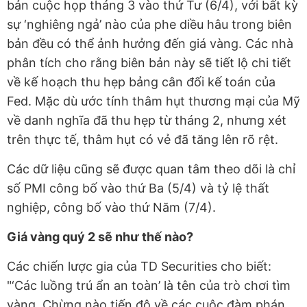
bản cuộc họp tháng 3 vào thứ Tư (6/4), với bất kỳ
sự ‘nghiêng ngả’ nào của phe diều hâu trong biên
bản đều có thể ảnh hưởng đến giá vàng. Các nhà
phân tích cho rằng biên bản này sẽ tiết lộ chi tiết
về kế hoạch thu hẹp bảng cân đối kế toán của
Fed. Mặc dù ước tính thâm hụt thương mại của Mỹ
về danh nghĩa đã thu hẹp từ tháng 2, nhưng xét
trên thực tế, thâm hụt có vẻ đã tăng lên rõ rệt.
Các dữ liệu cũng sẽ được quan tâm theo dõi là chỉ
số PMI công bố vào thứ Ba (5/4) và tỷ lệ thất
nghiệp, công bố vào thứ Năm (7/4).
Giá vàng quý 2 sẽ như thế nào?
Các chiến lược gia của TD Securities cho biết:
"‘Các luồng trú ẩn an toàn’ là tên của trò chơi tìm
vàng. Chừng nào tiến độ về các cuộc đàm phán