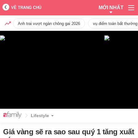
MỚI NHẤT
VỀ TRANG CHỦ
Anh trai vượt ngàn chông gai 2026
vụ điểm toán bất thường
Lifestyle
Giá vàng sẽ ra sao sau quý 1 tăng xuất