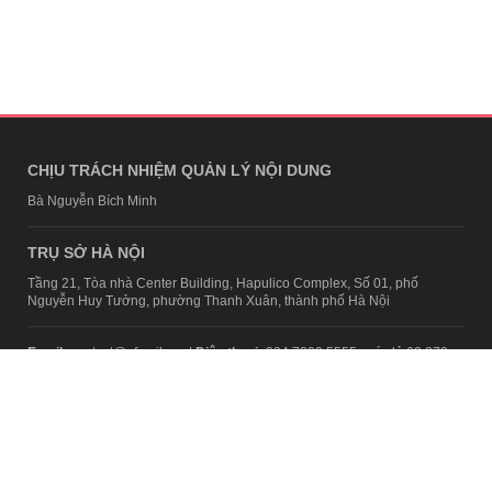
CHỊU TRÁCH NHIỆM QUẢN LÝ NỘI DUNG
Bà Nguyễn Bích Minh
TRỤ SỞ HÀ NỘI
Tầng 21, Tòa nhà Center Building, Hapulico Complex, Số 01, phố
Nguyễn Huy Tưởng, phường Thanh Xuân, thành phố Hà Nội
Email:
contact@afamily.vn |
Điện thoại:
024 7309 5555, máy lẻ 62.370
VPĐD TẠI TP.HCM
Tầng 4, Tòa nhà 123, số 127 Võ Văn Tần, Phường Xuân Hòa, TPHCM
Điện thoại:
028 7307 7979