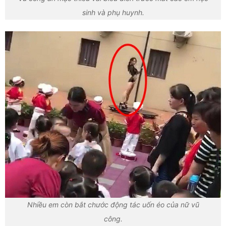
sinh và phụ huynh.
Nhiều em còn bắt chước động tác uốn éo của nữ vũ
công.