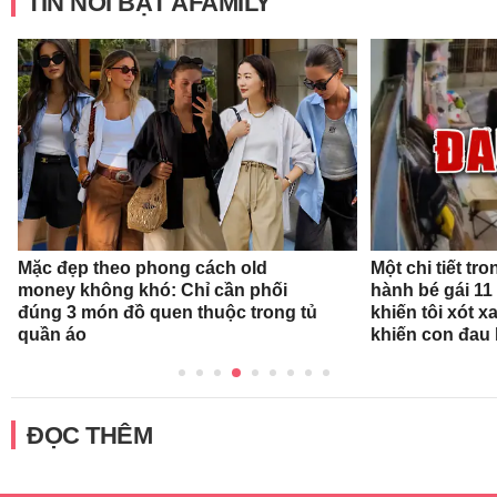
TIN NỔI BẬT AFAMILY
Mặc đẹp theo phong cách old
Một chi tiết t
money không khó: Chỉ cần phối
hành bé gái 11
đúng 3 món đồ quen thuộc trong tủ
khiến tôi xót xa
quần áo
khiến con đau 
ĐỌC THÊM