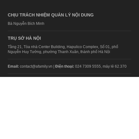
CHỊU TRÁCH NHIỆM QUẢN LÝ NỘI DUNG
Bà Nguyễn Bích Minh
TRỤ SỞ HÀ NỘI
Tầng 21, Tòa nhà Center Building, Hapulico Complex, Số 01, phố
Nguyễn Huy Tưởng, phường Thanh Xuân, thành phố Hà Nội
Email:
contact@afamily.vn |
Điện thoại:
024 7309 5555, máy lẻ 62.370
VPĐD TẠI TP.HCM
Tầng 4, Tòa nhà 123, số 127 Võ Văn Tần, Phường Xuân Hòa, TPHCM
Điện thoại:
028 7307 7979
Giấy phép thiết lập trang thông tin điện tử tổng hợp trên mạng số
2217/GP-TTĐT do Sở Thông tin và Truyền thông Hà Nội cấp ngày 10
tháng 4 năm 2019