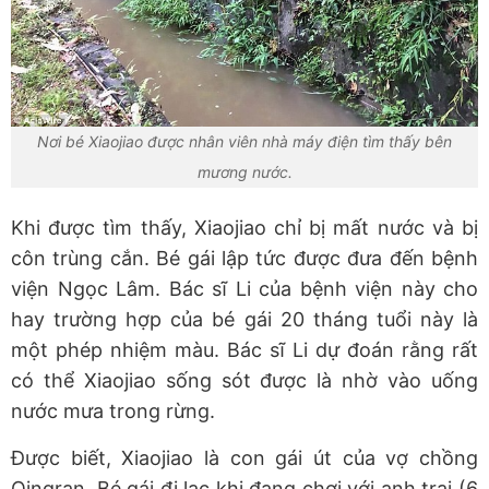
Nơi bé Xiaojiao được nhân viên nhà máy điện tìm thấy bên
mương nước.
Khi được tìm thấy, Xiaojiao chỉ bị mất nước và bị
côn trùng cắn. Bé gái lập tức được đưa đến bệnh
viện Ngọc Lâm. Bác sĩ Li của bệnh viện này cho
hay trường hợp của bé gái 20 tháng tuổi này là
một phép nhiệm màu. Bác sĩ Li dự đoán rằng rất
có thể Xiaojiao sống sót được là nhờ vào uống
nước mưa trong rừng.
Được biết, Xiaojiao là con gái út của vợ chồng
Qingran. Bé gái đi lạc khi đang chơi với anh trai (6