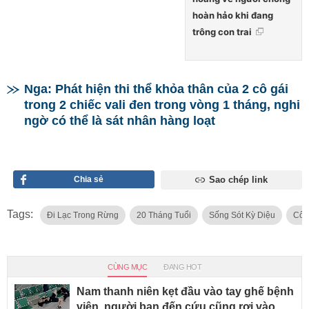
hoàn hảo khi đang
trông con trai
Nga: Phát hiện thi thể khỏa thân của 2 cô gái
trong 2 chiếc vali đen trong vòng 1 tháng, nghi
ngờ có thể là sát nhân hàng loạt
Chia sẻ
Sao chép link
Tags:
Đi Lạc Trong Rừng
20 Tháng Tuổi
Sống Sót Kỳ Diệu
Côn
CÙNG MỤC
ĐANG HOT
Nam thanh niên kẹt đầu vào tay ghế bệnh
viện, người bạn đến cứu cũng rơi vào