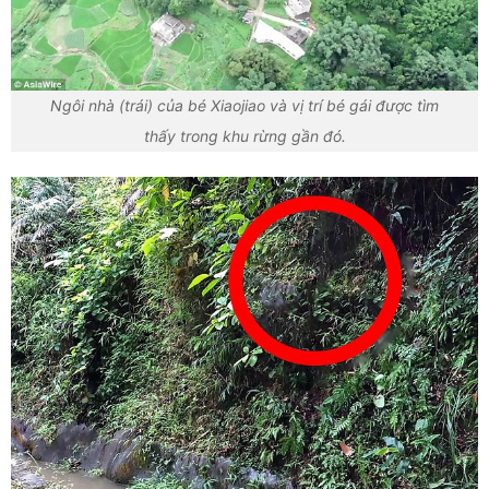
Ngôi nhà (trái) của bé Xiaojiao và vị trí bé gái được tìm
thấy trong khu rừng gần đó.