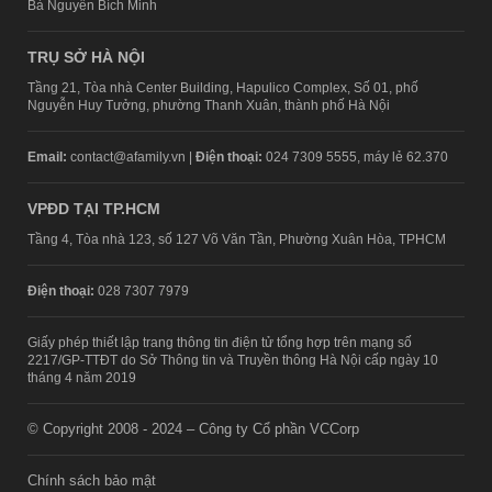
Bà Nguyễn Bích Minh
TRỤ SỞ HÀ NỘI
Tầng 21, Tòa nhà Center Building, Hapulico Complex, Số 01, phố
Nguyễn Huy Tưởng, phường Thanh Xuân, thành phố Hà Nội
Email:
contact@afamily.vn |
Điện thoại:
024 7309 5555, máy lẻ 62.370
VPĐD TẠI TP.HCM
Tầng 4, Tòa nhà 123, số 127 Võ Văn Tần, Phường Xuân Hòa, TPHCM
Điện thoại:
028 7307 7979
Giấy phép thiết lập trang thông tin điện tử tổng hợp trên mạng số
2217/GP-TTĐT do Sở Thông tin và Truyền thông Hà Nội cấp ngày 10
tháng 4 năm 2019
© Copyright 2008 - 2024 – Công ty Cổ phần VCCorp
Chính sách bảo mật