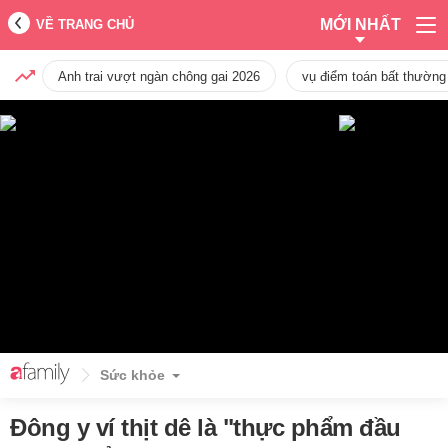
MỚI NHẤT
VỀ TRANG CHỦ
Anh trai vượt ngàn chông gai 2026
vụ điểm toán bất thường
Sức khỏe
Đông y ví thịt dê là "thực phẩm đầu