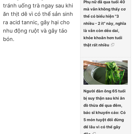
Phụ nữ đã qua tuổi 40
tránh uống trà ngay sau khi
mà vẫn không thấy cơ
ăn thịt dê vì có thể sản sinh
thể có biểu hiện "3
ra acid tannic, gây hại cho
nhiều - 2 ít" này, nghĩa
nhu động ruột và gây táo
là vẫn còn dẻo dai,
khỏe khoắn hơn tuổi
bón.
thật rất nhiều
Người đàn ông 65 tuổi
bị suy thận sau khi ăn
đồ thừa để qua đêm,
bác sĩ khuyến cáo: Có
5 món tuyệt đối đừng
để lâu vì có thể gây
độc