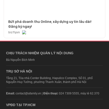
Bứt phá doanh thu Online, xây dựng uy tín lâu dài!
Đăng ký ngay!
bizfly.vn
CHỊU TRÁCH NHIỆM QUẢN LÝ NỘI DUNG
Bà Nguyễn Bích Minh
TRỤ SỞ HÀ NỘI
Tầng 21, Tòa nhà Center Building, Hapulico Complex, Số 01, phố
Nguyễn Huy Tưởng, phường Thanh Xuân, thành phố Hà Nội
Email:
contact@afamily.vn |
Điện thoại:
024 7309 5555, máy lẻ 62.370
VPĐD TẠI TP.HCM