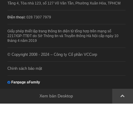
Tầng 4, Tòa nhà 123, số 127 Võ Văn Tần, Phường Xuân Hòa, TPHCM
Điện thoại:
028 7307 7979
Giấy phép thiết lập trang thông tin điện tử tổng hợp trên mạng số
2217/GP-TTĐT do Sở Thông tin và Truyền thông Hà Nội cấp ngày 10
tháng 4 năm 2019
© Copyright 2008 - 2024 – Công ty Cổ phần VCCorp
Chính sách bảo mật
Fanpage aFamily
Xem bản Desktop