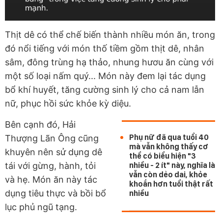
Thịt dê có thể chế biến thành nhiều món ăn, trong
đó nổi tiếng với món thố tiềm gồm thịt dê, nhân
sâm, đông trùng hạ thảo, nhung hươu ăn cùng với
một số loại nấm quý... Món này đem lại tác dụng
bổ khí huyết, tăng cường sinh lý cho cả nam lẫn
nữ, phục hồi sức khỏe kỳ diệu.
Bên cạnh đó, Hải
Phụ nữ đã qua tuổi 40
Thượng Lãn Ông cũng
mà vẫn không thấy cơ
khuyên nên sử dụng dê
thể có biểu hiện "3
tái với gừng, hành, tỏi
nhiều - 2 ít" này, nghĩa là
vẫn còn dẻo dai, khỏe
và hẹ. Món ăn này tác
khoắn hơn tuổi thật rất
dụng tiêu thực và bồi bổ
nhiều
lục phủ ngũ tạng.