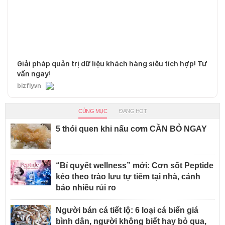
Giải pháp quản trị dữ liệu khách hàng siêu tích hợp! Tư
vấn ngay!
bizfly.vn
CÙNG MỤC
ĐANG HOT
5 thói quen khi nấu cơm CẦN BỎ NGAY
“Bí quyết wellness” mới: Cơn sốt Peptide
kéo theo trào lưu tự tiêm tại nhà, cảnh
báo nhiều rủi ro
Người bán cá tiết lộ: 6 loại cá biển giá
bình dân, người không biết hay bỏ qua,