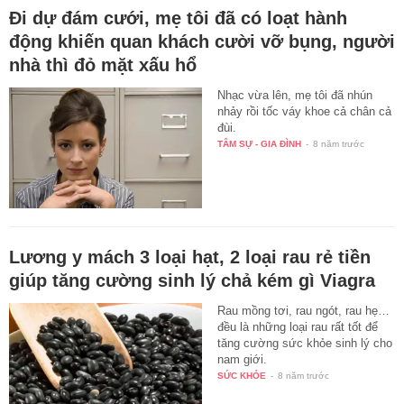
Đi dự đám cưới, mẹ tôi đã có loạt hành
động khiến quan khách cười vỡ bụng, người
nhà thì đỏ mặt xấu hổ
Nhạc vừa lên, mẹ tôi đã nhún
nhảy rồi tốc váy khoe cả chân cả
đùi.
TÂM SỰ - GIA ĐÌNH
-
8 năm trước
Lương y mách 3 loại hạt, 2 loại rau rẻ tiền
giúp tăng cường sinh lý chả kém gì Viagra
Rau mồng tơi, rau ngót, rau hẹ…
đều là những loại rau rất tốt để
tăng cường sức khỏe sinh lý cho
nam giới.
SỨC KHỎE
-
8 năm trước