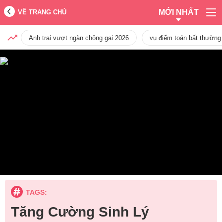
MỚI NHẤT
VỀ TRANG CHỦ
Anh trai vượt ngàn chông gai 2026
vụ điểm toán bất thường
TAGS:
Tăng Cường Sinh Lý