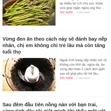
lại nhiều lợi ích cho sức khỏe,
vừa giúp ngăn ngừa ung thư…
SỨC KHỎE
-
4 năm trước
Vừng đen ăn theo cách này sẽ đánh bay nếp
nhăn, chị em không chỉ trẻ lâu mà còn tăng
tuổi thọ
Ngoài tình trạng nếp nhăn mờ rõ,
không còn khô da, ngứa da, ăn
vừng đen theo 2 cách đơn giản
sau sẽ giúp phụ nữ trẻ lâu,…
SỨC KHỎE
-
4 năm trước
Sau đêm đầu tiên nồng nàn với bạn trai,
sáng tỉnh dậy tôi giật mình khi thấy một vật