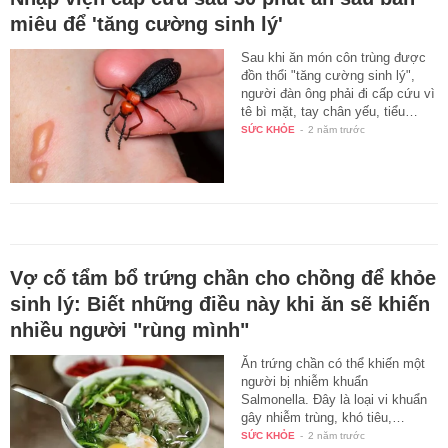
miêu để 'tăng cường sinh lý'
Sau khi ăn món côn trùng được
đồn thổi "tăng cường sinh lý",
người đàn ông phải đi cấp cứu vì
tê bì mặt, tay chân yếu, tiểu…
SỨC KHỎE
-
2 năm trước
Vợ cố tẩm bổ trứng chần cho chồng để khỏe
sinh lý: Biết những điều này khi ăn sẽ khiến
nhiều người "rùng mình"
Ăn trứng chần có thể khiến một
người bị nhiễm khuẩn
Salmonella. Đây là loại vi khuẩn
gây nhiễm trùng, khó tiêu,…
SỨC KHỎE
-
2 năm trước