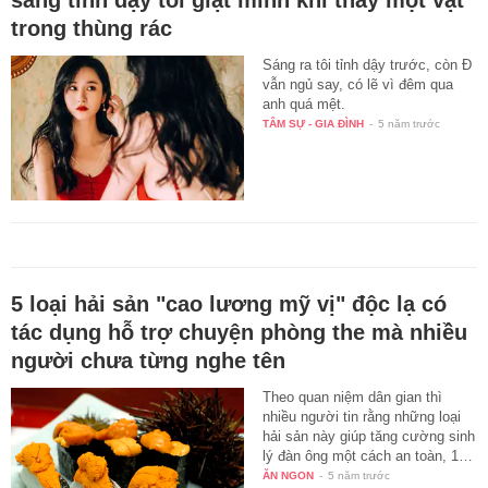
trong thùng rác
Sáng ra tôi tỉnh dậy trước, còn Đ
vẫn ngủ say, có lẽ vì đêm qua
anh quá mệt.
TÂM SỰ - GIA ĐÌNH
-
5 năm trước
5 loại hải sản "cao lương mỹ vị" độc lạ có
tác dụng hỗ trợ chuyện phòng the mà nhiều
người chưa từng nghe tên
Theo quan niệm dân gian thì
nhiều người tin rằng những loại
hải sản này giúp tăng cường sinh
lý đàn ông một cách an toàn, 1…
ĂN NGON
-
5 năm trước