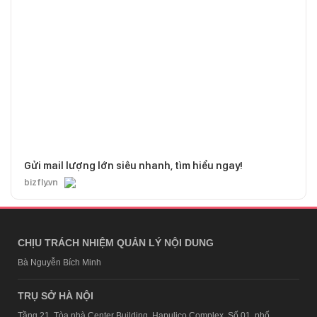
Gửi mail lượng lớn siêu nhanh, tìm hiểu ngay!
bizfly.vn
CHỊU TRÁCH NHIỆM QUẢN LÝ NỘI DUNG
Bà Nguyễn Bích Minh
TRỤ SỞ HÀ NỘI
Tầng 21, Tòa nhà Center Building, Hapulico Complex, Số 01, phố