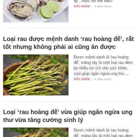
ấy”, thực hư thế nào?
SỨC KHỎE
-
3 năm trước
Loại rau được mệnh danh ‘rau hoàng đế’, rất
tốt nhưng không phải ai cũng ăn được
Được mệnh danh là 'rau hoàng
đế', măng tây là một loại rau đem
lại nhiều lợi ích cho sức khỏe,
vừa giúp ngăn ngừa ung thư…
SỨC KHỎE
-
4 năm trước
Loại ‘rau hoàng đế’ vừa giúp ngăn ngừa ung
thư vừa tăng cường sinh lý
Được mệnh danh là 'rau hoàng
đế', măng tây là một loại rau đem