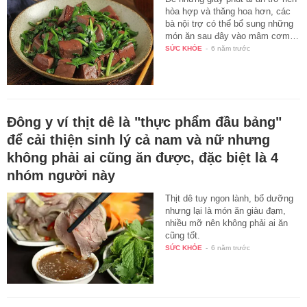
hòa hợp và thăng hoa hơn, các
bà nội trợ có thể bổ sung những
món ăn sau đây vào mâm cơm…
SỨC KHỎE
-
6 năm trước
Đông y ví thịt dê là "thực phẩm đầu bảng"
để cải thiện sinh lý cả nam và nữ nhưng
không phải ai cũng ăn được, đặc biệt là 4
nhóm người này
Thịt dê tuy ngon lành, bổ dưỡng
nhưng lại là món ăn giàu đạm,
nhiều mỡ nên không phải ai ăn
cũng tốt.
SỨC KHỎE
-
6 năm trước