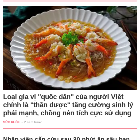
Loại gia vị "quốc dân" của người Việt
chính là "thần dược" tăng cường sinh lý
phái mạnh, chồng nên tích cực sử dụng
SỨC KHỎE
-
2 năm trước
Nhập viện cấp cứu sau 30 phút ăn sâu ban