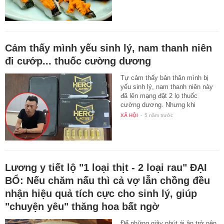
Cảm thấy mình yếu sinh lý, nam thanh niên
đi cướp... thuốc cường dương
Tự cảm thấy bản thân mình bị
yếu sinh lý, nam thanh niên này
đã lên mạng đặt 2 lọ thuốc
cường dương. Nhưng khi
người…
XÃ HỘI
-
5 năm trước
Lương y tiết lộ "1 loại thịt - 2 loại rau" ĐẠI
BỔ: Nếu chăm nấu thì cả vợ lẫn chồng đều
nhận hiệu quả tích cực cho sinh lý, giúp
"chuyện yêu" thăng hoa bất ngờ
Để những giây phút ái ân trở nên