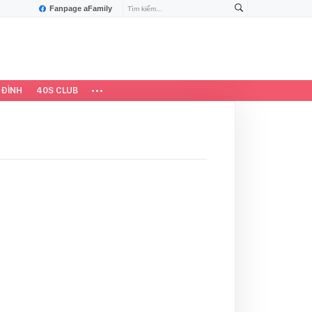
Fanpage aFamily
 ĐÌNH
40S CLUB