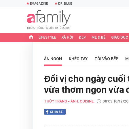
EMAGAZINE
DR. BLUE
LIFESTYLE
XÃ HỘI
ĐẸP
MẸ & BÉ
GIÁO DỤC
ĂN NGON
KHÉO TAY
TÔI VÀO BẾP
M
Đổi vị cho ngày cuố
vừa thơm ngon vừa 
THÙY TRANG - ẢNH: CUISINE,
08:03 10/12/2
CHIA SẺ