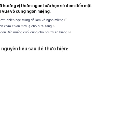
với hương vị thơm ngon hứa hẹn sẽ đem đến một
n vừa vô cùng ngon miệng.
cơm chiên bọc trứng dễ làm và ngon miệng
n cơm chiên mới lạ cho bữa sáng
gon đến miếng cuối cùng cho người ăn kiêng
nguyên liệu sau để thực hiện: