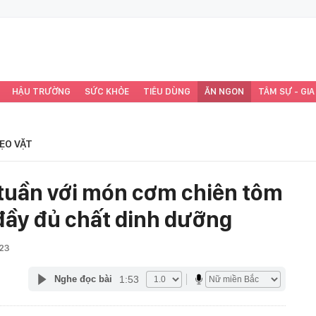
HẬU TRƯỜNG
SỨC KHỎE
TIÊU DÙNG
ĂN NGON
TÂM SỰ - GIA
ẸO VẶT
i tuần với món cơm chiên tôm
đầy đủ chất dinh dưỡng
023
1:53
Nghe đọc bài