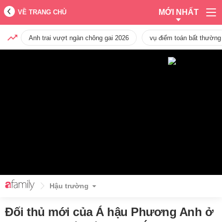
MỚI NHẤT
VỀ TRANG CHỦ
Anh trai vượt ngàn chông gai 2026
vụ điểm toán bất thường
Hậu trường
Đối thủ mới của Á hậu Phương Anh ở