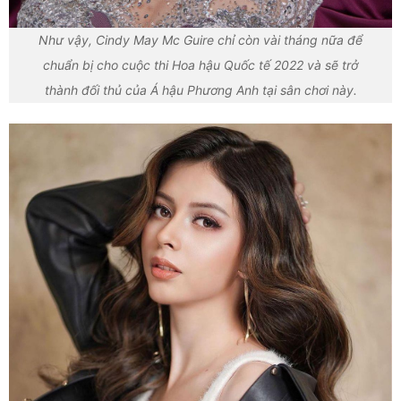
Như vậy, Cindy May Mc Guire chỉ còn vài tháng nữa để
chuẩn bị cho cuộc thi Hoa hậu Quốc tế 2022 và sẽ trở
thành đối thủ của Á hậu Phương Anh tại sân chơi này.