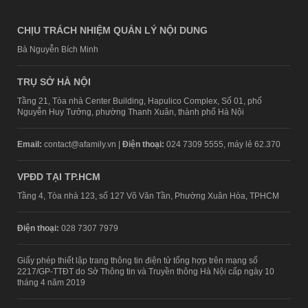
CHỊU TRÁCH NHIỆM QUẢN LÝ NỘI DUNG
Bà Nguyễn Bích Minh
TRỤ SỞ HÀ NỘI
Tầng 21, Tòa nhà Center Building, Hapulico Complex, Số 01, phố
Nguyễn Huy Tưởng, phường Thanh Xuân, thành phố Hà Nội
Email:
contact@afamily.vn |
Điện thoại:
024 7309 5555, máy lẻ 62.370
VPĐD TẠI TP.HCM
Tầng 4, Tòa nhà 123, số 127 Võ Văn Tần, Phường Xuân Hòa, TPHCM
Điện thoại:
028 7307 7979
Giấy phép thiết lập trang thông tin điện tử tổng hợp trên mạng số
2217/GP-TTĐT do Sở Thông tin và Truyền thông Hà Nội cấp ngày 10
tháng 4 năm 2019