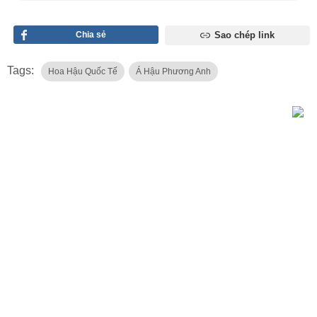
Chia sẻ
Sao chép link
Tags:
Hoa Hậu Quốc Tế
Á Hậu Phương Anh