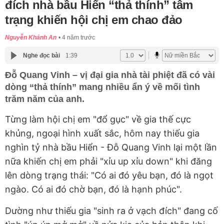
đích nhà bầu Hiển “thả thính” tâm
trạng khiến hội chị em chao đảo
Nguyễn Khánh An
4 năm trước
Nghe đọc bài
1:39
Đỗ Quang Vinh – vị đại gia nhà tài phiệt đã có vài
dòng “thả thính” mang nhiều ẩn ý về mối tình
trăm năm của anh.
Từng làm hội chị em "đổ gục" về gia thế cực
khủng, ngoại hình xuất sắc, hôm nay thiếu gia
nghìn tỷ nhà bầu Hiển - Đỗ Quang Vinh lại một lần
nữa khiến chị em phải "xỉu up xỉu down" khi đăng
lên dòng trạng thái: "Có ai đó yêu bạn, đó là ngọt
ngào. Có ai đó chờ bạn, đó là hạnh phúc".
Dường như thiếu gia "sinh ra ở vạch đích" đang cố