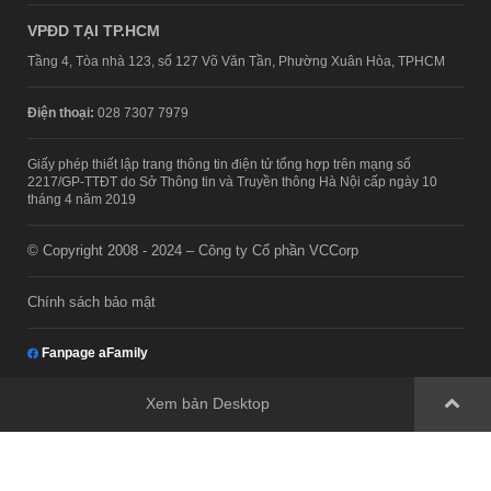
VPĐD TẠI TP.HCM
Tầng 4, Tòa nhà 123, số 127 Võ Văn Tần, Phường Xuân Hòa, TPHCM
Điện thoại:
028 7307 7979
Giấy phép thiết lập trang thông tin điện tử tổng hợp trên mạng số
2217/GP-TTĐT do Sở Thông tin và Truyền thông Hà Nội cấp ngày 10
tháng 4 năm 2019
© Copyright 2008 - 2024 – Công ty Cổ phần VCCorp
Chính sách bảo mật
Fanpage aFamily
Xem bản Desktop