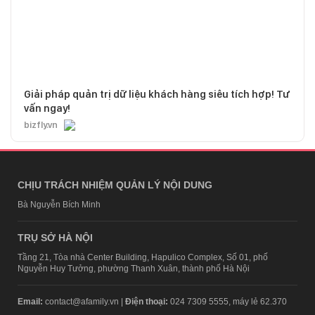
Giải pháp quản trị dữ liệu khách hàng siêu tích hợp! Tư
vấn ngay!
bizfly.vn
CHỊU TRÁCH NHIỆM QUẢN LÝ NỘI DUNG
Bà Nguyễn Bích Minh
TRỤ SỞ HÀ NỘI
Tầng 21, Tòa nhà Center Building, Hapulico Complex, Số 01, phố
Nguyễn Huy Tưởng, phường Thanh Xuân, thành phố Hà Nội
Email:
contact@afamily.vn |
Điện thoại:
024 7309 5555, máy lẻ 62.370