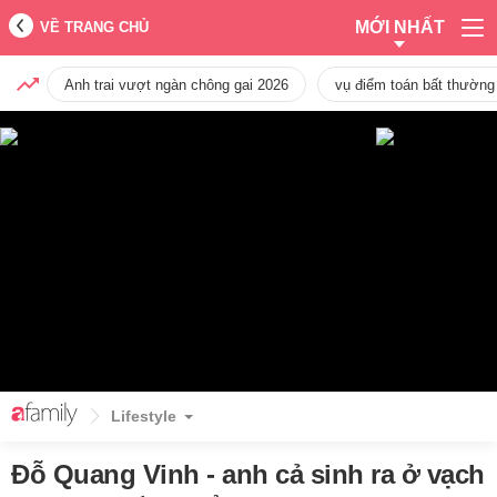
MỚI NHẤT
VỀ TRANG CHỦ
Anh trai vượt ngàn chông gai 2026
vụ điểm toán bất thường
Lifestyle
Đỗ Quang Vinh - anh cả sinh ra ở vạch