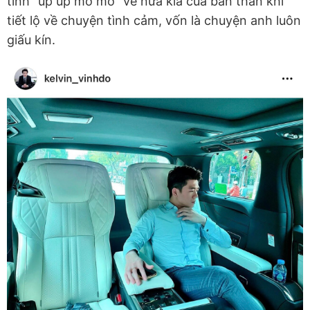
tình "úp úp mở mở" về nửa kia của bản thân khi
tiết lộ về chuyện tình cảm, vốn là chuyện anh luôn
giấu kín.