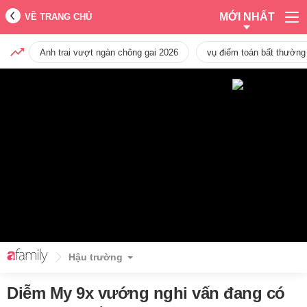
MỚI NHẤT
VỀ TRANG CHỦ
Anh trai vượt ngàn chông gai 2026
vụ điểm toán bất thường
Hậu trường
Diễm My 9x vướng nghi vấn đang có