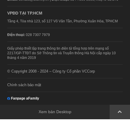
VPĐD TẠI TP.HCM
Tầng 4, Tòa nhà 123, số 127 Võ Văn Tần, Phường Xuân Hòa, TPHCM
Điện thoại:
028 7307 7979
Giấy phép thiết lập trang thông tin điện tử tổng hợp trên mạng số
2217/GP-TTĐT do Sở Thông tin và Truyền thông Hà Nội cấp ngày 10
tháng 4 năm 2019
© Copyright 2008 - 2024 – Công ty Cổ phần VCCorp
Chính sách bảo mật
Fanpage aFamily
Xem bản Desktop