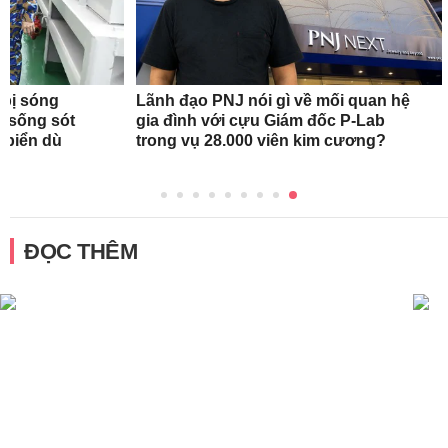
 bị sóng
Lãnh đạo PNJ nói gì về mối quan hệ
h sống sót
gia đình với cựu Giám đốc P-Lab
n biển dù
trong vụ 28.000 viên kim cương?
ĐỌC THÊM