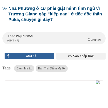
Nhã Phương ở cữ phải giật mình tỉnh ngủ vì
Trường Giang gặp "kiếp nạn" ở tiệc độc thân
Puka, chuyện gì đây?
Theo
Phụ nữ mới
Copy link
(GMT +7)
Chia sẻ
Sao chép link
Tags:
Diem My 9x
Bạn Trai Diễm My 9x