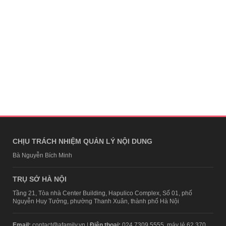
CHỊU TRÁCH NHIỆM QUẢN LÝ NỘI DUNG
Bà Nguyễn Bích Minh
TRỤ SỞ HÀ NỘI
Tầng 21, Tòa nhà Center Building, Hapulico Complex, Số 01, phố
Nguyễn Huy Tưởng, phường Thanh Xuân, thành phố Hà Nội
Email:
contact@afamily.vn |
Điện thoại:
024 7309 5555, máy lẻ 62.370