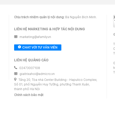
Chịu trách nhiệm quản lý nội dung:
Bà Nguyễn Bích Minh.
LIÊN HỆ MARKETING & HỢP TÁC NỘI DUNG
©
marketing@afamily.vn
T
CHAT VỚI TƯ VẤN VIÊN
C
T
LIÊN HỆ QUẢNG CÁO
G
t
02473007108
T
giaitrixahoi@admicro.vn
Tầng 20, Tòa nhà Center Building - Hapulico Complex,
Số 01, phố Nguyễn Huy Tưởng, phường Thanh Xuân,
thành phố Hà Nội
Chính sách bảo mật