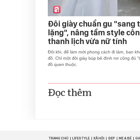
Đôi giày chuẩn gu "sang
lặng", nâng tầm style cô
thanh lịch vừa nữ tính
Đôi khi, để làm mới phong cách đi làm, bạn kh
đồ. Chỉ một đôi giày búp bê đính nơ cũng đủ "
đồ quen thuộc.
Đọc thêm
TRANG CHỦ
LIFESTYLE
XÃ HỘI
ĐẸP
MẸ & BÉ
GI