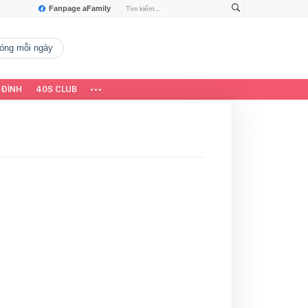
Fanpage aFamily
 nóng mỗi ngày
 ĐÌNH
40S CLUB