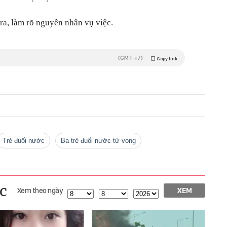
ra, làm rõ nguyên nhân vụ việc.
(GMT +7)
Copy link
trẻ đuối nước
ba trẻ đuối nước tử vong
c
Xem theo ngày
XEM