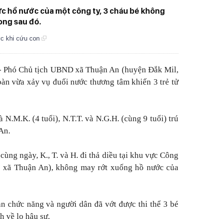
vực hồ nước của một công ty, 3 cháu bé không
ong sau đó.
ớc khi cứu con
- Phó Chủ tịch UBND xã Thuận An (huyện Đắk Mil,
bàn vừa xảy vụ đuối nước thương tâm khiến 3 trẻ tử
 N.M.K. (4 tuổi), N.T.T. và N.G.H. (cùng 9 tuổi) trú
An.
cùng ngày, K., T. và H. đi thả diều tại khu vực Công
ộc xã Thuận An), không may rớt xuống hồ nước của
an chức năng và người dân đã vớt được thi thể 3 bé
h về lo hậu sự.