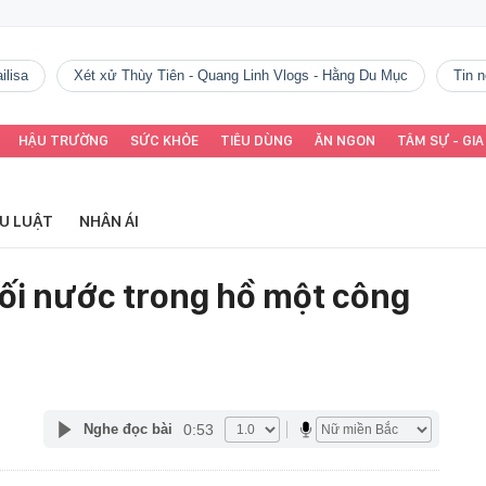
ilisa
Xét xử Thùy Tiên - Quang Linh Vlogs - Hằng Du Mục
tin
HẬU TRƯỜNG
SỨC KHỎE
TIÊU DÙNG
ĂN NGON
TÂM SỰ - GIA
ỂU LUẬT
NHÂN ÁI
đuối nước trong hồ một công
0:53
Nghe đọc bài