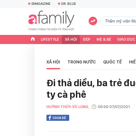
EMAGAZINE
DR. BLUE
Thẩm mỹ viện Ma
LIFESTYLE
XÃ HỘI
ĐẸP
MẸ & BÉ
GIÁO DỤC
XÃ HỘI
TRONG NƯỚC
QUỐC TẾ
HI
Đi thả diều, ba trẻ 
ty cà phê
HUỲNH THỦY-VŨ LONG,
00:00 07/07/2021
CHIA SẺ