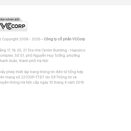
 Copyright 2008 - 2026 –
Công ty cổ phần VCCorp
ầng 17, 19, 20, 21 Tòa nhà Center Building - Hapulico
omplex, Số 01, phố Nguyễn Huy Tưởng, phường
hanh Xuân, thành phố Hà Nội
iấy phép thiết lập trang thông tin điện tử tổng hợp
rên mạng số 2217/GP-TTĐT do Sở Thông tin và
ruyền thông Hà Nội cấp ngày 10 tháng 4 năm 2019