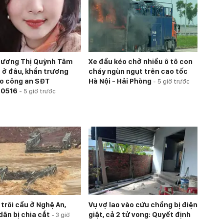
 Dương Thị Quỳnh Tâm
Xe đầu kéo chở nhiều ô tô con
 ở đâu, khẩn trương
cháy ngùn ngụt trên cao tốc
áo công an SĐT
Hà Nội - Hải Phòng
-
5 giờ trước
40516
-
5 giờ trước
trôi cầu ở Nghệ An,
Vụ vợ lao vào cứu chồng bị điện
dân bị chia cắt
giật, cả 2 tử vong: Quyết định
-
3 giờ