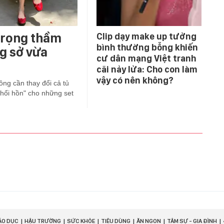
 trọng thầm
Clip dạy make up tưởng
bình thường bỗng khiến
ng sở vừa
cư dân mạng Việt tranh
cãi nảy lửa: Cho con làm
vậy có nên không?
ông cần thay đổi cả tủ
thổi hồn" cho những set
ÁO DỤC
HẬU TRƯỜNG
SỨC KHỎE
TIÊU DÙNG
ĂN NGON
TÂM SỰ - GIA ĐÌNH