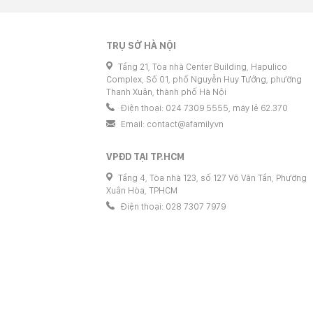
TRỤ SỞ HÀ NỘI
Tầng 21, Tòa nhà Center Building, Hapulico
Complex, Số 01, phố Nguyễn Huy Tưởng, phường
Thanh Xuân, thành phố Hà Nội
Điện thoại: 024 7309 5555, máy lẻ 62.370
Email:
contact@afamily.vn
VPĐD TẠI TP.HCM
Tầng 4, Tòa nhà 123, số 127 Võ Văn Tần, Phường
Xuân Hòa, TPHCM
Điện thoại: 028 7307 7979