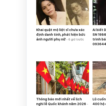
Khai quật mộ liệt sĩ chưa xác
Ai biết
định danh tính, phát hiện bức
SN 1986
ảnh người phụ nữ
trình b
-
6 giờ trước
09364
Thông báo mới nhất về lịch
Lũ cuốn 
nghỉ lễ Quốc khánh năm 2026
400 hộ 
-