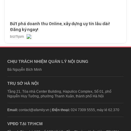
Bứt phá doanh thu Online, xây dựng uy tín lâu dài!
Đăng ký ngay!
bizfly.vn
CHỊU TRÁCH NHIỆM QUẢN LÝ NỘI DUNG
Bà Nguyễn Bích Minh
TRỤ SỞ HÀ NỘI
Tầng 21, Tòa nhà Center Building, Hapulico Complex, Số 01, phố
Nguyễn Huy Tưởng, phường Thanh Xuân, thành phố Hà Nội
Email:
contact@afamily.vn |
Điện thoại:
024 7309 5555, máy lẻ 62.370
VPĐD TẠI TP.HCM