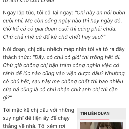
tổ làm khổ con cháu!"
Ngay lập tức, tôi cãi lại ngay:
"Chị này ăn nói buồn
cười nhỉ. Mẹ còn sống ngày nào thì hay ngày đó.
Giờ kể cả có giai đoạn cuối thì cũng phải chữa.
Chứ chả nhẽ cứ để kệ chờ chết hay sao?"
Nói đoạn, chị dâu nhếch mép nhìn tôi và tỏ ra đầy
thách thức:
"Đấy, cô chú có giỏi thì trông hết đi.
Chứ giờ chồng chị bận trăm công nghìn việc có
rảnh để lúc nào cũng vào viện được đâu? Nhường
cô chú hết, sau này mẹ chồng chết thì bao nhiêu
của nả cũng là cô chú nhận chứ anh chị thì cần
gì?"
Tôi mặc kệ chị dâu với những
TIN LIÊN QUAN
suy nghĩ đê tiện ấy để chạy
thẳng về nhà. Tôi xém rơi