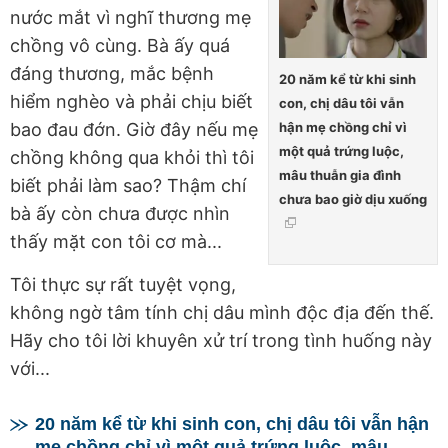
nước mắt vì nghĩ thương mẹ
chồng vô cùng. Bà ấy quá
đáng thương, mắc bệnh
20 năm kể từ khi sinh
hiểm nghèo và phải chịu biết
con, chị dâu tôi vẫn
hận mẹ chồng chỉ vì
bao đau đớn. Giờ đây nếu mẹ
một quả trứng luộc,
chồng không qua khỏi thì tôi
mâu thuẫn gia đình
biết phải làm sao? Thậm chí
chưa bao giờ dịu xuống
bà ấy còn chưa được nhìn
thấy mặt con tôi cơ mà...
Tôi thực sự rất tuyệt vọng,
không ngờ tâm tính chị dâu mình độc địa đến thế.
Hãy cho tôi lời khuyên xử trí trong tình huống này
với...
20 năm kể từ khi sinh con, chị dâu tôi vẫn hận
mẹ chồng chỉ vì một quả trứng luộc, mâu