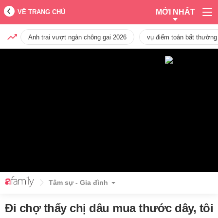
MỚI NHẤT
VỀ TRANG CHỦ
Anh trai vượt ngàn chông gai 2026
vụ điểm toán bất thường
Tâm sự - Gia đình
Đi chợ thấy chị dâu mua thước dây, tôi