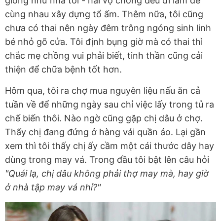
giống như nhà tôi - hai vợ chồng đều đi làm để
cùng nhau xây dựng tổ ấm. Thêm nữa, tôi cũng
chưa có thai nên ngày đêm trông ngóng sinh linh
bé nhỏ gõ cửa. Tôi định bụng giờ mà có thai thì
chắc mẹ chồng vui phải biết, tinh thần cũng cải
thiện để chữa bệnh tốt hơn.
Hôm qua, tôi ra chợ mua nguyên liệu nấu ăn cả
tuần về để những ngày sau chỉ việc lấy trong tủ ra
chế biến thôi. Nào ngờ cũng gặp chị dâu ở chợ.
Thấy chị đang đứng ở hàng vải quần áo. Lại gần
xem thì tôi thấy chị ấy cầm một cái thước dây hay
dùng trong may vá. Trong đầu tôi bật lên câu hỏi
"Quái lạ, chị dâu không phải thợ may mà, hay giờ
ở nhà tập may vá nhỉ?"