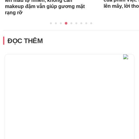
lên màu tự nhiên, không cần
lên mây, lời th
makeup đậm vẫn giúp gương mặt
rạng rỡ
ĐỌC THÊM