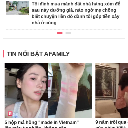
Tôi định mua mảnh đất nhà hàng xóm để
sau này dưỡng già, nào ngờ mẹ chồng
biết chuyện liền dỗ dành tôi góp tiền xây
nhà ở cùng
TIN NỔI BẬT AFAMILY
9 năm trôi qua
5 hộp má hồng "made in Vietnam"
của phim Việt: