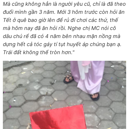
Mà cũng không hẳn là người yêu cũ, chỉ là đã theo
đuổi mình gần 3 năm.
Mới 3 hôm trước còn hỏi ăn
Tết ở quê bao giờ lên để rủ đi chơi các thứ, thế
mà hôm nay đã ăn hỏi rồi. Nghe chị MC nói cô
dâu chú rể đã có 4 năm bên nhau mặn nồng mà
dựng hết cả tóc gáy tí tụt huyết áp chúng bạn ạ.
Trái đất không thể tròn hơn.
"