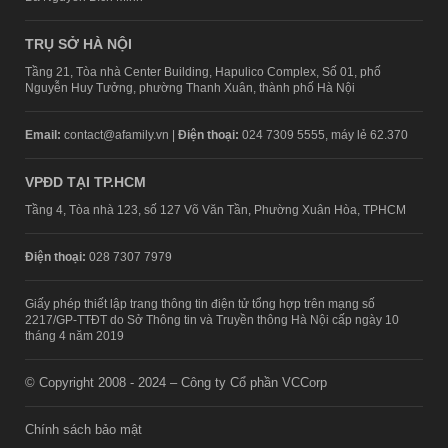
TRỤ SỞ HÀ NỘI
Tầng 21, Tòa nhà Center Building, Hapulico Complex, Số 01, phố
Nguyễn Huy Tưởng, phường Thanh Xuân, thành phố Hà Nội
Email:
contact@afamily.vn |
Điện thoại:
024 7309 5555, máy lẻ 62.370
VPĐD TẠI TP.HCM
Tầng 4, Tòa nhà 123, số 127 Võ Văn Tần, Phường Xuân Hòa, TPHCM
Điện thoại:
028 7307 7979
Giấy phép thiết lập trang thông tin điện tử tổng hợp trên mạng số
2217/GP-TTĐT do Sở Thông tin và Truyền thông Hà Nội cấp ngày 10
tháng 4 năm 2019
© Copyright 2008 - 2024 – Công ty Cổ phần VCCorp
Chính sách bảo mật