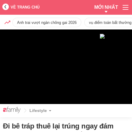
MỚI NHẤT
VỀ TRANG CHỦ
Anh trai vượt ngàn chông gai 2026
vụ điểm toán bất thường
Lifestyle
Đi bê tráp thuê lại trúng ngay đám