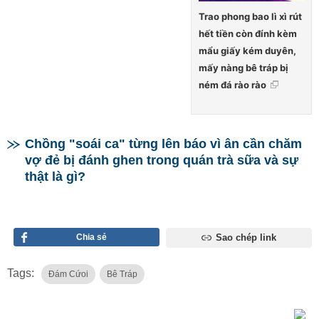
Trao phong bao lì xì rút
hết tiền còn đính kèm
mẩu giấy kém duyên,
mấy nàng bê tráp bị
ném đá rào rào
Chồng "soái ca" từng lên báo vì ân cần chăm
vợ đẻ bị đánh ghen trong quán trà sữa và sự
thật là gì?
Chia sẻ
Sao chép link
Tags:
Đám Cứoi
Bê Tráp