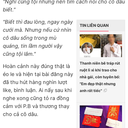
"Nghĩ cũng tội nhưng nên tìm cách nói cho cô dâu
biết."
"Biết thì đau lòng, ngay ngày
TIN LIÊN QUAN
cưới mà. Nhưng nếu cứ nhìn
cô dâu sống trong mù
quáng, tin lầm người vậy
cũng tội lắm."
Thanh niên bê tráp rút
Hoàn cảnh này đúng thật là
ruột lì xì khi trao cho
éo le và hiện tại bài đăng này
nhà gái, còn tuyên bố:
đã thu hút hàng nghìn lượt
"Em đẹp thật nhưng
like, bình luận. Ai nấy sau khi
anh rất tiếc"
nghe xong cũng tỏ ra đồng
cảm với P.B và thương thay
cho cả cô dâu.