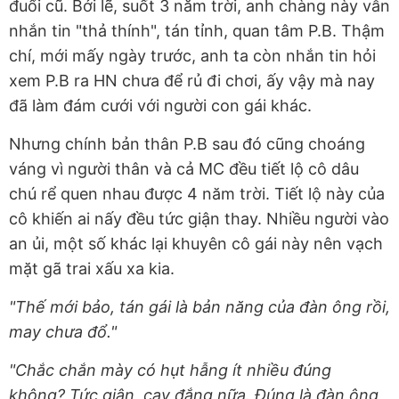
đuổi cũ. Bởi lẽ, suốt 3 năm trời, anh chàng này vẫn
nhắn tin "thả thính", tán tỉnh, quan tâm P.B. Thậm
chí, mới mấy ngày trước, anh ta còn nhắn tin hỏi
xem P.B ra HN chưa để rủ đi chơi, ấy vậy mà nay
đã làm đám cưới với người con gái khác.
Nhưng chính bản thân P.B sau đó cũng choáng
váng vì người thân và cả MC đều tiết lộ cô dâu
chú rể quen nhau được 4 năm trời. Tiết lộ này của
cô khiến ai nấy đều tức giận thay. Nhiều người vào
an ủi, một số khác lại khuyên cô gái này nên vạch
mặt gã trai xấu xa kia.
"Thế mới bảo, tán gái là bản năng của đàn ông rồi,
may chưa đổ."
"Chắc chắn mày có hụt hẫng ít nhiều đúng
không? Tức giận, cay đắng nữa. Đúng là đàn ông,