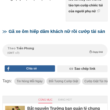
táo tợn cướp chiếc túi
của người phụ nữ
Gã xe ôm hiếp dâm khách nữ rồi cướp tài sản
Theo
Tiền Phong
Copy link
(GMT +7)
Chia sẻ
Sao chép link
Tags:
Tin Nóng Mỗi Ngày
Đối Tượng Cướp Giật
Cướp Giật Túi Xác
CÙNG MỤC
ĐANG HOT
Bắt nguyên Trưởng ban quản lý chung