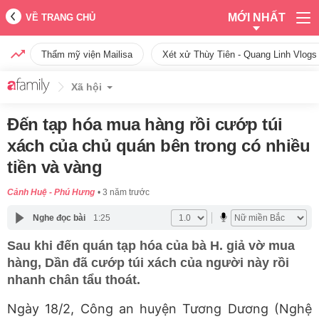
MỚI NHẤT
VỀ TRANG CHỦ
Thẩm mỹ viện Mailisa
Xét xử Thùy Tiên - Quang Linh Vlogs
Xã hội
Đến tạp hóa mua hàng rồi cướp túi
xách của chủ quán bên trong có nhiều
tiền và vàng
Cảnh Huệ - Phú Hưng
3 năm trước
Nghe đọc bài
1:25
Sau khi đến quán tạp hóa của bà H. giả vờ mua
hàng, Dần đã cướp túi xách của người này rồi
nhanh chân tẩu thoát.
Ngày 18/2, Công an huyện Tương Dương (Nghệ