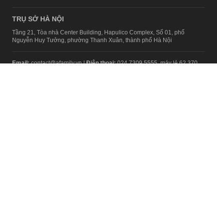
TRỤ SỞ HÀ NỘI
Tầng 21, Tòa nhà Center Building, Hapulico Complex, Số 01, phố
Nguyễn Huy Tưởng, phường Thanh Xuân, thành phố Hà Nội
Email:
contact@afamily.vn |
Điện thoại:
024 7309 5555, máy lẻ 62.370
VPĐD TẠI TP.HCM
Tầng 4, Tòa nhà 123, số 127 Võ Văn Tần, Phường Xuân Hòa, TPHCM
Điện thoại:
028 7307 7979
Giấy phép thiết lập trang thông tin điện tử tổng hợp trên mạng số
2217/GP-TTĐT do Sở Thông tin và Truyền thông Hà Nội cấp ngày 10
tháng 4 năm 2019
© Copyright 2008 - 2024 – Công ty Cổ phần VCCorp
Chính sách bảo mật