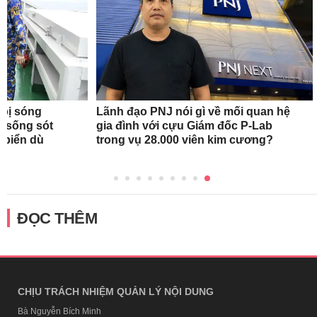
 bị sóng
Lãnh đạo PNJ nói gì về mối quan hệ
h sống sót
gia đình với cựu Giám đốc P-Lab
n biển dù
trong vụ 28.000 viên kim cương?
ĐỌC THÊM
CHỊU TRÁCH NHIỆM QUẢN LÝ NỘI DUNG
Bà Nguyễn Bích Minh