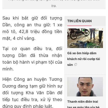
tra.
Sau khi bắt giữ đối tượng
TIN LIÊN QUAN
Dần, công an thu giữ: 1 xe
mô tô, 42,8 triệu đồng tiền
mặt, 4 chỉ vàng.
Tại cơ quan điều tra, đối
Gã xe ôm hiếp dâm
tượng Dần đã thừa nhận
khách nữ rồi cướp tài
toàn bộ hành vi phạm tội của
sản
mình.
Hiện Công an huyện Tương
Dương đang tạm giữ hình sự
đối tượng Kha Văn Dần để
tiếp tục điều tra, xử lý theo
Thanh niên điển trai
đúng quy định pháp luật.
lao xe máy lên vỉa hè