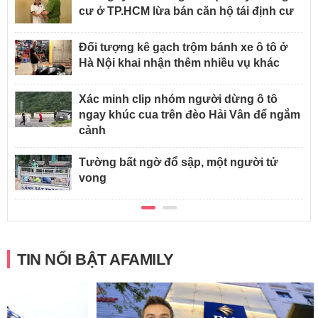
cư ở TP.HCM lừa bán căn hộ tái định cư
Đối tượng kê gạch trộm bánh xe ô tô ở
Hà Nội khai nhận thêm nhiều vụ khác
Xác minh clip nhóm người dừng ô tô
ngay khúc cua trên đèo Hải Vân để ngắm
cảnh
Tường bất ngờ đổ sập, một người tử
vong
TIN NỔI BẬT AFAMILY