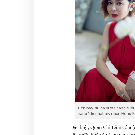
Đến nay, dù đã bước sang tuổi
nàng "đệ nhất mỹ nhân Hồng K
Đặc biệt, Quan Chi Lâm có một
cốc nước hoặc ăn 1 quả táo tr