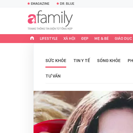
EMAGAZINE
DR. BLUE
LIFESTYLE
XÃ HỘI
ĐẸP
MẸ & BÉ
GIÁO DỤC
SỨC KHỎE
TIN Y TẾ
SỐNG KHỎE
PH
TƯ VẤN