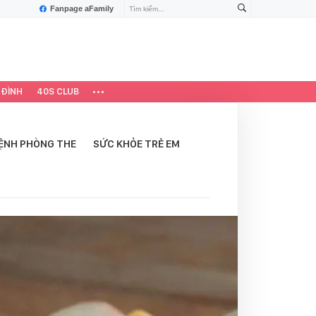
Fanpage aFamily
 ĐÌNH
40S CLUB
ỆNH PHÒNG THE
SỨC KHỎE TRẺ EM