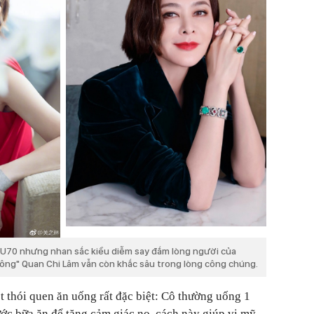
 U70 nhưng nhan sắc kiều diễm say đắm lòng người của
ông" Quan Chi Lâm vẫn còn khắc sâu trong lòng công chúng.
 thói quen ăn uống rất đặc biệt: Cô thường uống 1
ước bữa ăn để tăng cảm giác no, cách này giúp vị mỹ