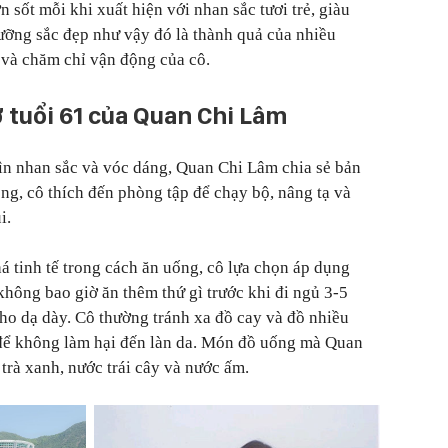
n sốt mỗi khi xuất hiện với nhan sắc tươi trẻ, giàu
dưỡng sắc đẹp như vậy đó là thành quả của nhiều
 và chăm chỉ vận động của cô.
ở tuổi 61 của Quan Chi Lâm
gìn nhan sắc và vóc dáng, Quan Chi Lâm chia sẻ bản
ng, cô thích đến phòng tập để chạy bộ, nâng tạ và
úi.
 tinh tế trong cách ăn uống, cô lựa chọn áp dụng
hông bao giờ ăn thêm thứ gì trước khi đi ngủ 3-5
cho dạ dày. Cô thường tránh xa đồ cay và đồ nhiều
để không làm hại đến làn da. Món đồ uống mà Quan
trà xanh, nước trái cây và nước ấm.