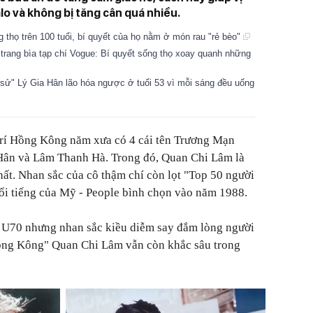
lo và không bị tăng cân quá nhiều.
 thọ trên 100 tuổi, bí quyết của họ nằm ở món rau "rẻ bèo"
trang bìa tạp chí Vogue: Bí quyết sống thọ xoay quanh những
 sử" Lý Gia Hân lão hóa ngược ở tuổi 53 vì mỗi sáng đều uống
 trí Hồng Kông năm xưa có 4 cái tên Trương Mạn
Hân và Lâm Thanh Hà. Trong đó, Quan Chi Lâm là
hất. Nhan sắc của cô thậm chí còn lọt "Top 50 người
 nổi tiếng của Mỹ - People bình chọn vào năm 1988.
i U70 nhưng nhan sắc kiều diễm say đắm lòng người
ồng Kông" Quan Chi Lâm vẫn còn khắc sâu trong