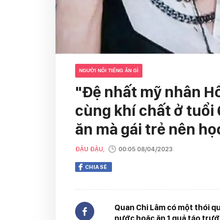
NGƯỜI NỔI TIẾNG ĂN GÌ
"Đệ nhất mỹ nhân H
cùng khí chất ở tuổi 
ăn mà gái trẻ nên họ
ĐẬU ĐẬU,
00:05 08/04/2023
CHIA SẺ
Quan Chi Lâm có một thói qu
nước hoặc ăn 1 quả táo trướ