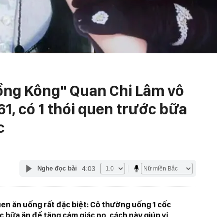
ồng Kông" Quan Chi Lâm vô
61, có 1 thói quen trước bữa
c
4:03
Nghe đọc bài
en ăn uống rất đặc biệt: Cô thường uống 1 cốc
c bữa ăn để tăng cảm giác no, cách này giúp vị