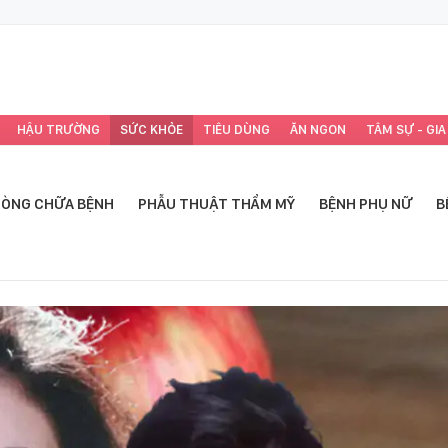
HẬU TRƯỜNG
SỨC KHỎE
TIÊU DÙNG
ĂN NGON
TÂM SỰ - GIA
ÒNG CHỮA BỆNH
PHẪU THUẬT THẨM MỸ
BỆNH PHỤ NỮ
B