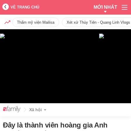
MỚI NHẤT
VỀ TRANG CHỦ
Thẩm mỹ viện Mailisa
Xét xử Thùy Tiên - Quang Linh Vlogs
Xã hội
Đây là thành viên hoàng gia Anh