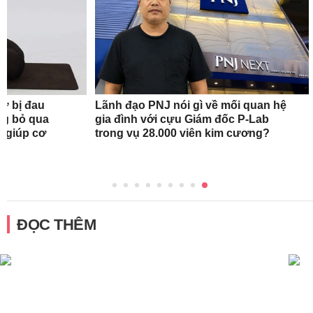
nữ bị đau
Lãnh đạo PNJ nói gì về mối quan hệ
ng bỏ qua
gia đình với cựu Giám đốc P-Lab
c giúp cơ
trong vụ 28.000 viên kim cương?
ĐỌC THÊM