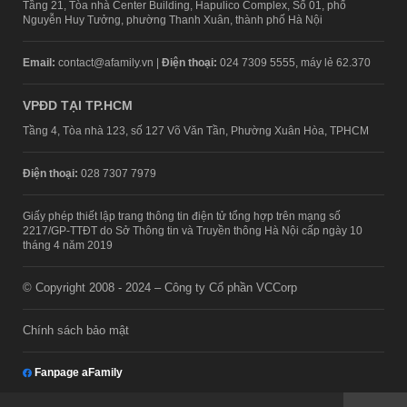
Tầng 21, Tòa nhà Center Building, Hapulico Complex, Số 01, phố
Nguyễn Huy Tưởng, phường Thanh Xuân, thành phố Hà Nội
Email:
contact@afamily.vn |
Điện thoại:
024 7309 5555, máy lẻ 62.370
VPĐD TẠI TP.HCM
Tầng 4, Tòa nhà 123, số 127 Võ Văn Tần, Phường Xuân Hòa, TPHCM
Điện thoại:
028 7307 7979
Giấy phép thiết lập trang thông tin điện tử tổng hợp trên mạng số
2217/GP-TTĐT do Sở Thông tin và Truyền thông Hà Nội cấp ngày 10
tháng 4 năm 2019
© Copyright 2008 - 2024 – Công ty Cổ phần VCCorp
Chính sách bảo mật
Fanpage aFamily