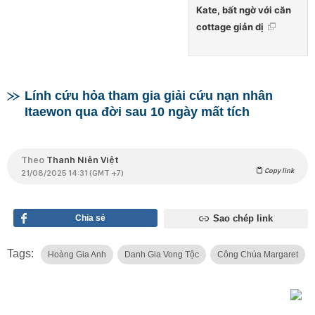
Kate, bất ngờ với căn
cottage giản dị
Lính cứu hỏa tham gia giải cứu nạn nhân
Itaewon qua đời sau 10 ngày mất tích
Theo
Thanh Niên Việt
Copy link
21/08/2025 14:31 (GMT +7)
Chia sẻ
Sao chép link
Tags:
Hoàng Gia Anh
Danh Gia Vong Tộc
Công Chúa Margaret