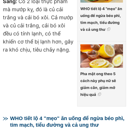
Sáng:
Có 2 loại thực phẩm
WHO tiết lộ 4 "mẹo" ăn
mà mướp kỵ, đó là củ cải
uống để ngừa béo phì,
trắng và cải bó xôi. Cả mướp
tim mạch, tiểu đường
và củ cải trắng, cải bó xôi
và cả ung thư
đều có tính lạnh, có thể
khiến cơ thể bị lạnh hơn, gây
ra khó chịu, tiêu chảy nặng.
Pha mật ong theo 5
cách này phụ nữ sẽ
giảm cân, giảm mỡ
hiệu quả
WHO tiết lộ 4 "mẹo" ăn uống để ngừa béo phì,
tim mạch, tiểu đường và cả ung thư