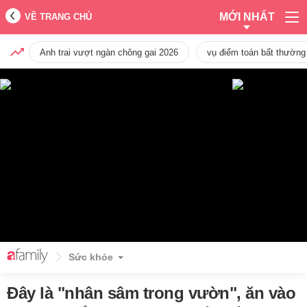
MỚI NHẤT
VỀ TRANG CHỦ
Anh trai vượt ngàn chông gai 2026
vụ điểm toán bất thường
Sức khỏe
Đây là "nhân sâm trong vườn", ăn vào