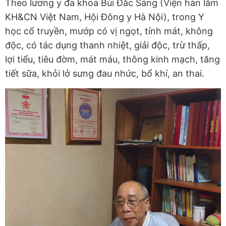
Theo lương y đa khoa Bùi Đắc Sáng (Viện hàn lâm
KH&CN Việt Nam, Hội Đông y Hà Nội), trong Y
học cổ truyền, mướp có vị ngọt, tính mát, không
độc, có tác dụng thanh nhiệt, giải độc, trừ thấp,
lợi tiểu, tiêu đờm, mát máu, thông kinh mạch, tăng
tiết sữa, khỏi lở sưng đau nhức, bổ khí, an thai.