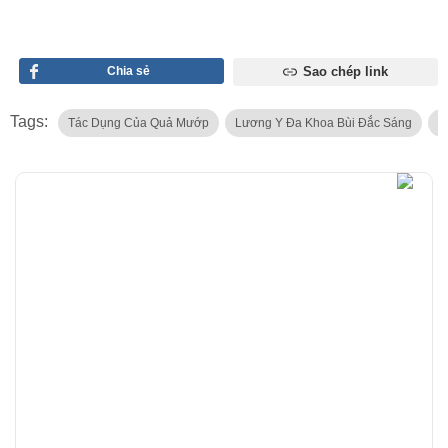
Chia sẻ
Sao chép link
Tags:
Tác Dụng Của Quả Mướp
Lương Y Đa Khoa Bùi Đắc Sáng
N