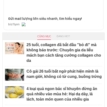
Gửi mail lượng lớn siêu nhanh, tìm hiểu ngay!
bizfly.vn
CÙNG MỤC
ĐANG HOT
25 tuổi, collagen đã bắt đầu "bỏ đi" mà
không báo trước: Chuyên gia da liễu
mách bạn cách tăng cường collagen cho
da
Cô gái 26 tuổi bất ngờ phát hiện mình là
nam giới, không có tử cung, buồng trứng
4 loại quả ngon bác sĩ khuyên đừng ăn
quá nhiều vào mùa hè: Hại dạ dày, lá
lách, toàn món quen của nhiều gia