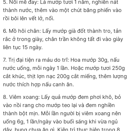
5. Nổi mề đay: Lá mướp tươi 1 nắm, nghiền nát
thành nước, thêm vào một chút băng phiến vào
rồi bôi lên vết lở, nổi.
6. Mồ hôi chân: Lấy mướp già đốt thành tro, tản
rắc ở trong giày, chân trần không tất đi vào giày
liên tục 15 ngày.
7. Trị đại tiện ra máu do trĩ: Hoa mướp 30g, nấu
nước uống, mỗi ngày 1 lần. Hoặc mướp tươi 250g
cắt khúc, thịt lợn nạc 200g cắt miếng, thêm lượng
nước thích hợp nấu canh ăn.
8. Viêm xoang: Lấy quả mướp đem phơi khô, bỏ
vào nồi rang cho mướp teo lại và đem nghiền
thành bột mịn. Mỗi lần người bị viêm xoang nên
uống 6g, 1 lần/ngày vào buổi sáng khi vừa ngủ
dậy, bụng chưa ăn gì. Kiên trì thực hiện trong 8