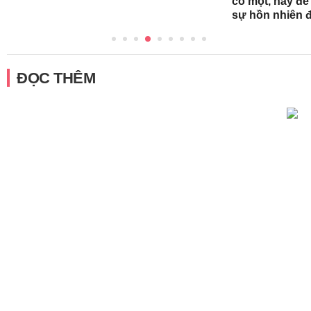
có một, hãy để
sự hồn nhiên 
ĐỌC THÊM