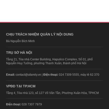
CHỊU TRÁCH NHIỆM QUẢN LÝ NỘI DUNG
Bà Nguyễn Bích Minh
TRỤ SỞ HÀ NỘI
Tầng 21, Tòa nhà Center Building, Hapulico Complex, Số 01, phố
Nguyễn Huy Tưởng, phường Thanh Xuân, thành phố Hà Nội
Email:
contact@afamily.vn |
Điện thoại:
024 7309 5555, máy lẻ 62.370
VPĐD TẠI TP.HCM
Tầng 4, Tòa nhà 123, số 127 Võ Văn Tần, Phường Xuân Hòa, TPHCM
Điện thoại:
028 7307 7979