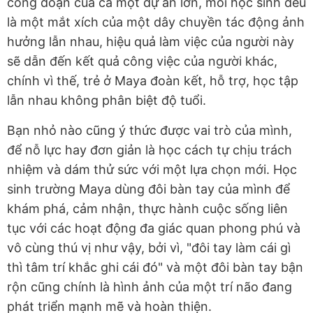
công đoạn của cả một dự án lớn, mỗi học sinh đều
là một mắt xích của một dây chuyền tác động ảnh
hưởng lẫn nhau, hiệu quả làm việc của người này
sẽ dẫn đến kết quả công việc của người khác,
chính vì thế, trẻ ở Maya đoàn kết, hỗ trợ, học tập
lẫn nhau không phân biệt độ tuổi.
Bạn nhỏ nào cũng ý thức được vai trò của mình,
để nỗ lực hay đơn giản là học cách tự chịu trách
nhiệm và dám thử sức với một lựa chọn mới. Học
sinh trường Maya dùng đôi bàn tay của mình để
khám phá, cảm nhận, thực hành cuộc sống liên
tục với các hoạt động đa giác quan phong phú và
vô cùng thú vị như vậy, bởi vì, "đôi tay làm cái gì
thì tâm trí khắc ghi cái đó" và một đôi bàn tay bận
rộn cũng chính là hình ảnh của một trí não đang
phát triển mạnh mẽ và hoàn thiện.