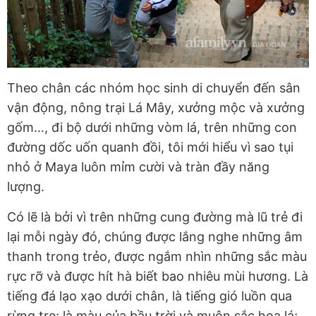
Theo chân các nhóm học sinh di chuyển đến sân
vận động, nông trại Lá Mây, xưởng mộc và xưởng
gốm…, đi bộ dưới những vòm lá, trên những con
đường dốc uốn quanh đồi, tôi mới hiểu vì sao tụi
nhỏ ở Maya luôn mỉm cười và tràn đầy năng
lượng.
Có lẽ là bởi vì trên những cung đường mà lũ trẻ đi
lại mỗi ngày đó, chúng được lắng nghe những âm
thanh trong trẻo, được ngắm nhìn những sắc màu
rực rỡ và được hít hà biết bao nhiêu mùi hương. Là
tiếng đá lạo xạo dưới chân, là tiếng gió luồn qua
rừng tre; là màu của bầu trời và muôn sắc hoa lá;