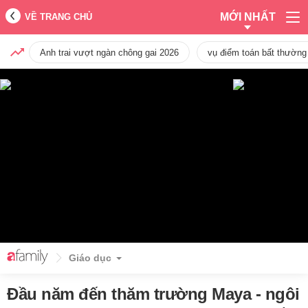
MỚI NHẤT
VỀ TRANG CHỦ
Anh trai vượt ngàn chông gai 2026
vụ điểm toán bất thường
Giáo dục
Đầu năm đến thăm trường Maya - ngôi