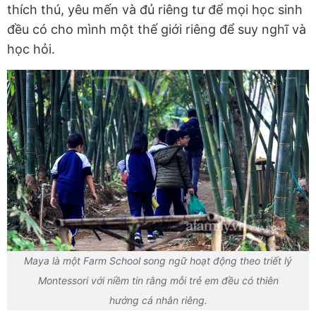
thích thú, yêu mến và đủ riêng tư để mọi học sinh
đều có cho mình một thế giới riêng để suy nghĩ và
học hỏi.
Maya là một Farm School song ngữ hoạt động theo triết lý
Montessori với niềm tin rằng mỗi trẻ em đều có thiên
hướng cá nhân riêng.