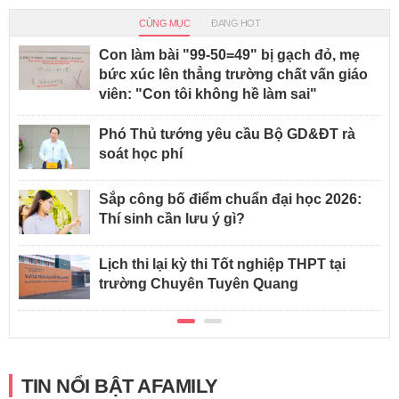
CÙNG MỤC
ĐANG HOT
Con làm bài "99-50=49" bị gạch đỏ, mẹ
bức xúc lên thẳng trường chất vấn giáo
viên: "Con tôi không hề làm sai"
Phó Thủ tướng yêu cầu Bộ GD&ĐT rà
soát học phí
Sắp công bố điểm chuẩn đại học 2026:
Thí sinh cần lưu ý gì?
Lịch thi lại kỳ thi Tốt nghiệp THPT tại
trường Chuyên Tuyên Quang
TIN NỔI BẬT AFAMILY