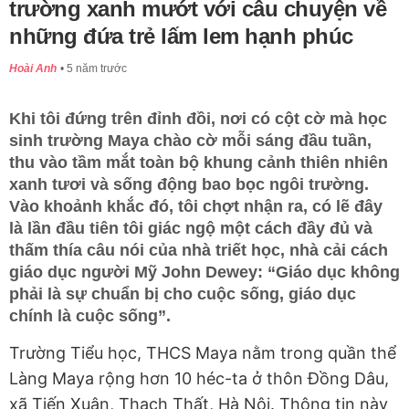
trường xanh mướt với câu chuyện về
những đứa trẻ lấm lem hạnh phúc
Hoài Anh
5 năm trước
Khi tôi đứng trên đỉnh đồi, nơi có cột cờ mà học
sinh trường Maya chào cờ mỗi sáng đầu tuần,
thu vào tầm mắt toàn bộ khung cảnh thiên nhiên
xanh tươi và sống động bao bọc ngôi trường.
Vào khoảnh khắc đó, tôi chợt nhận ra, có lẽ đây
là lần đầu tiên tôi giác ngộ một cách đầy đủ và
thấm thía câu nói của nhà triết học, nhà cải cách
giáo dục người Mỹ John Dewey: “Giáo dục không
phải là sự chuẩn bị cho cuộc sống, giáo dục
chính là cuộc sống”.
Trường Tiểu học, THCS Maya nằm trong quần thể
Làng Maya rộng hơn 10 héc-ta ở thôn Đồng Dâu,
xã Tiến Xuân, Thạch Thất, Hà Nội. Thông tin này