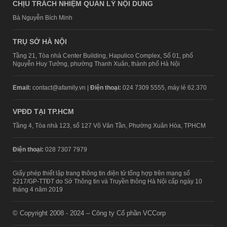
CHỊU TRÁCH NHIỆM QUẢN LÝ NỘI DUNG
Bà Nguyễn Bích Minh
TRỤ SỞ HÀ NỘI
Tầng 21, Tòa nhà Center Building, Hapulico Complex, Số 01, phố
Nguyễn Huy Tưởng, phường Thanh Xuân, thành phố Hà Nội
Email:
contact@afamily.vn |
Điện thoại:
024 7309 5555, máy lẻ 62.370
VPĐD TẠI TP.HCM
Tầng 4, Tòa nhà 123, số 127 Võ Văn Tần, Phường Xuân Hòa, TPHCM
Điện thoại:
028 7307 7979
Giấy phép thiết lập trang thông tin điện tử tổng hợp trên mạng số
2217/GP-TTĐT do Sở Thông tin và Truyền thông Hà Nội cấp ngày 10
tháng 4 năm 2019
© Copyright 2008 - 2024 – Công ty Cổ phần VCCorp