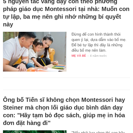
5 nguyên tắc vàng dạy con theo phương
pháp giáo dục Montessori tại nhà: Muốn con
tự lập, ba mẹ nên ghi nhớ những bí quyết
này
Đừng để con hình thành thói
quen ỷ lại, dựa dẫm vào bố mẹ.
Để bé tự lập thì đây là những
điều bố mẹ nên làm.
MẸ VÀ BÉ
-
4 năm trước
Ông bố Tiến sĩ không chọn Montessori hay
Steiner mà chọn lối giáo dục bình dân dạy
con: "Hãy tạm bỏ đọc sách, giúp mẹ in hóa
đơn đặt hàng đi"
"Nếu phải lựa chọn thì con hãy