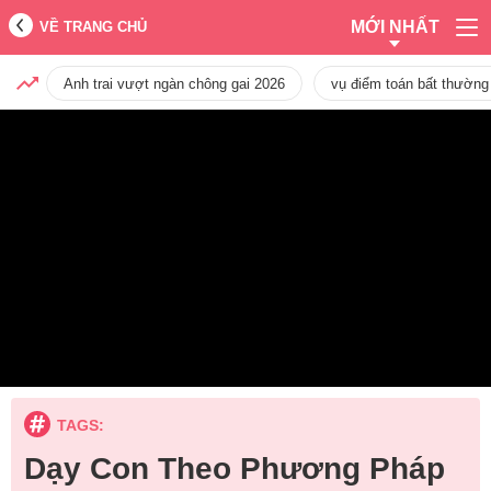
MỚI NHẤT
VỀ TRANG CHỦ
Anh trai vượt ngàn chông gai 2026
vụ điểm toán bất thường
TAGS:
Dạy Con Theo Phương Pháp