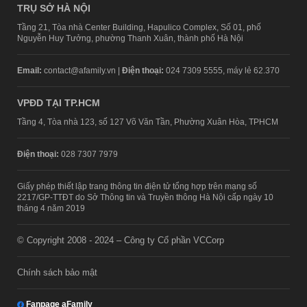
TRỤ SỞ HÀ NỘI
Tầng 21, Tòa nhà Center Building, Hapulico Complex, Số 01, phố
Nguyễn Huy Tưởng, phường Thanh Xuân, thành phố Hà Nội
Email:
contact@afamily.vn |
Điện thoại:
024 7309 5555, máy lẻ 62.370
VPĐD TẠI TP.HCM
Tầng 4, Tòa nhà 123, số 127 Võ Văn Tần, Phường Xuân Hòa, TPHCM
Điện thoại:
028 7307 7979
Giấy phép thiết lập trang thông tin điện tử tổng hợp trên mạng số
2217/GP-TTĐT do Sở Thông tin và Truyền thông Hà Nội cấp ngày 10
tháng 4 năm 2019
© Copyright 2008 - 2024 – Công ty Cổ phần VCCorp
Chính sách bảo mật
Fanpage aFamily