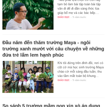
tạm bỏ làm bài tập toán bài tập
văn đi để đi dần sàng thóc lúa
giúp bố mẹ và các bác bếp.…
GIÁO DỤC
-
5 năm trước
Đầu năm đến thăm trường Maya - ngôi
trường xanh mướt với câu chuyện về những
đứa trẻ lấm lem hạnh phúc
Khi tôi đứng trên đỉnh đồi, nơi có
cột cờ mà học sinh trường Maya
chào cờ mỗi sáng đầu tuần, thu
vào tầm mắt toàn bộ khung…
GIÁO DỤC
-
5 năm trước
So sánh 5 trường mầm non xịn xò áp dụng