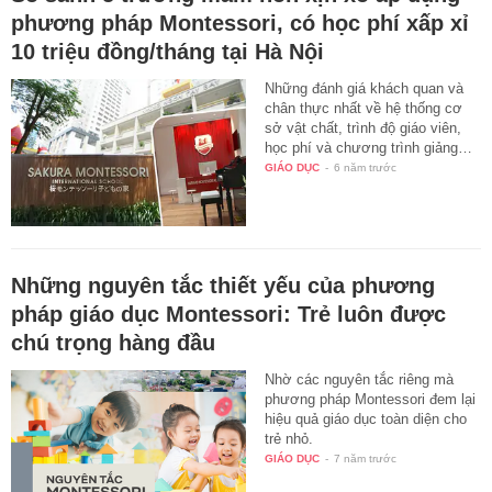
phương pháp Montessori, có học phí xấp xỉ
10 triệu đồng/tháng tại Hà Nội
Những đánh giá khách quan và
chân thực nhất về hệ thống cơ
sở vật chất, trình độ giáo viên,
học phí và chương trình giảng…
GIÁO DỤC
-
6 năm trước
Những nguyên tắc thiết yếu của phương
pháp giáo dục Montessori: Trẻ luôn được
chú trọng hàng đầu
Nhờ các nguyên tắc riêng mà
phương pháp Montessori đem lại
hiệu quả giáo dục toàn diện cho
trẻ nhỏ.
GIÁO DỤC
-
7 năm trước