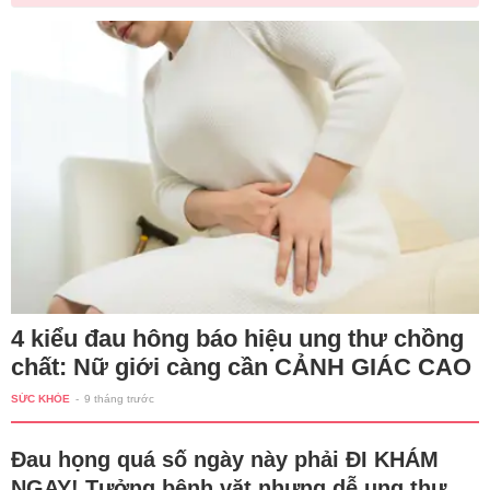
4 kiểu đau hông báo hiệu ung thư chồng
chất: Nữ giới càng cần CẢNH GIÁC CAO
SỨC KHỎE
-
9 tháng trước
Đau họng quá số ngày này phải ĐI KHÁM
NGAY! Tưởng bệnh vặt nhưng dễ ung thư