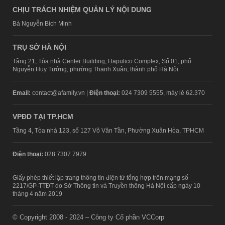
CHỊU TRÁCH NHIỆM QUẢN LÝ NỘI DUNG
Bà Nguyễn Bích Minh
TRỤ SỞ HÀ NỘI
Tầng 21, Tòa nhà Center Building, Hapulico Complex, Số 01, phố
Nguyễn Huy Tưởng, phường Thanh Xuân, thành phố Hà Nội
Email:
contact@afamily.vn |
Điện thoại:
024 7309 5555, máy lẻ 62.370
VPĐD TẠI TP.HCM
Tầng 4, Tòa nhà 123, số 127 Võ Văn Tần, Phường Xuân Hòa, TPHCM
Điện thoại:
028 7307 7979
Giấy phép thiết lập trang thông tin điện tử tổng hợp trên mạng số
2217/GP-TTĐT do Sở Thông tin và Truyền thông Hà Nội cấp ngày 10
tháng 4 năm 2019
© Copyright 2008 - 2024 – Công ty Cổ phần VCCorp