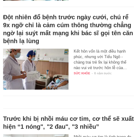
Đột nhiên đổ bệnh trước ngày cưới, chú rể
9x ngỡ chỉ là cảm cúm thông thường chẳng
ngờ lại suýt mất mạng khi bác sĩ gọi tên căn
bệnh lạ lùng
Kết hôn vốn là một điều hạnh
phúc, nhưng với Tiểu Ngô -
chàng trai trẻ 9x lại không thể
nào vui vẻ trước hôn lễ của…
SỨC KHỎE
-
6 năm trước
Trước khi bị nhồi máu cơ tim, cơ thể sẽ xuất
hiện “1 nóng", "2 đau", "3 nhiều”
Nhồi máu cơ tim là tình trạng đe