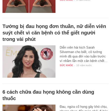
Tưởng bị đau họng đơn thuần, nữ diễn viên
suýt chết vì căn bệnh có thể giết người
trong vài phút
Diễn viên hài kịch Sarah
Silverman cho biết, cô tưởng
mình đã qua đời vào tuần trước
vì nhầm lẫn một căn bệnh chết…
SỨC KHỎE
-
10 năm trước
6 cách chữa đau họng không cần dùng
thuốc
Đau, ngứa cổ họng gây khó chịu,