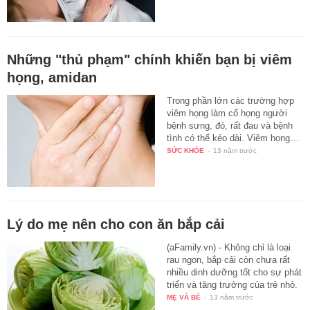
Những "thủ phạm" chính khiến bạn bị viêm
họng, amidan
Trong phần lớn các trường hợp
viêm họng làm cổ họng người
bệnh sưng, đỏ, rất đau và bệnh
tình có thể kéo dài. Viêm họng…
SỨC KHỎE
-
13 năm trước
Lý do mẹ nên cho con ăn bắp cải
(aFamily.vn) - Không chỉ là loại
rau ngon, bắp cải còn chưa rất
nhiều dinh dưỡng tốt cho sự phát
triển và tăng trưởng của trẻ nhỏ.
MẸ VÀ BÉ
-
13 năm trước