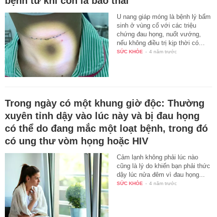
bệnh từ khi còn là bào thai
U nang giáp móng là bệnh lý bẩm
sinh ở vùng cổ với các triệu
chứng đau họng, nuốt vướng,
nếu không điều trị kịp thời có…
SỨC KHỎE
-
4 năm trước
Trong ngày có một khung giờ độc: Thường
xuyên tỉnh dậy vào lúc này và bị đau họng
có thể do đang mắc một loạt bệnh, trong đó
có ung thư vòm họng hoặc HIV
Cảm lạnh không phải lúc nào
cũng là lý do khiến bạn phải thức
dậy lúc nửa đêm vì đau họng...
SỨC KHỎE
-
4 năm trước