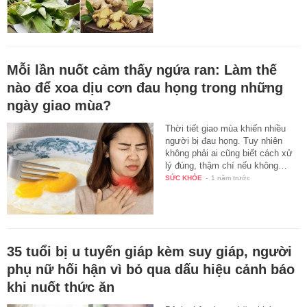
Mỗi lần nuốt cảm thấy ngứa ran: Làm thế
nào để xoa dịu cơn đau họng trong những
ngày giao mùa?
Thời tiết giao mùa khiến nhiều
người bị đau họng. Tuy nhiên
không phải ai cũng biết cách xử
lý đúng, thậm chí nếu không…
SỨC KHỎE
-
1 năm trước
35 tuổi bị u tuyến giáp kèm suy giáp, người
phụ nữ hối hận vì bỏ qua dấu hiệu cảnh báo
khi nuốt thức ăn