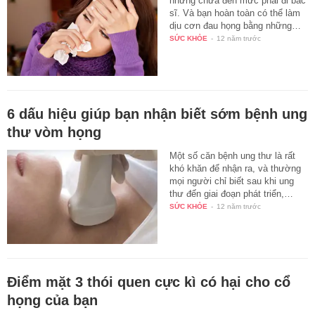
nhưng chưa đến mức phải đi bác
sĩ. Và bạn hoàn toàn có thể làm
dịu cơn đau họng bằng những…
SỨC KHỎE
-
12 năm trước
6 dấu hiệu giúp bạn nhận biết sớm bệnh ung
thư vòm họng
Một số căn bệnh ung thư là rất
khó khăn để nhận ra, và thường
mọi người chỉ biết sau khi ung
thư đến giai đoạn phát triển,…
SỨC KHỎE
-
12 năm trước
Điểm mặt 3 thói quen cực kì có hại cho cổ
họng của bạn