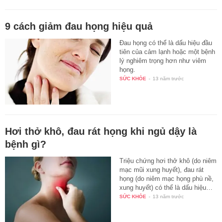
9 cách giảm đau họng hiệu quả
Đau họng có thể là dấu hiệu đầu
tiên của cảm lạnh hoặc một bệnh
lý nghiêm trọng hơn như viêm
họng.
SỨC KHỎE
-
13 năm trước
Hơi thở khô, đau rát họng khi ngủ dậy là
bệnh gì?
Triệu chứng hơi thở khô (do niêm
mạc mũi xung huyết), đau rát
họng (do niêm mạc họng phù nề,
xung huyết) có thể là dấu hiệu…
SỨC KHỎE
-
13 năm trước