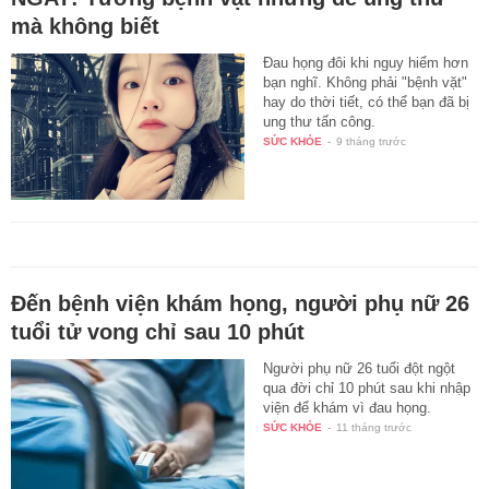
mà không biết
Đau họng đôi khi nguy hiểm hơn
bạn nghĩ. Không phải "bệnh vặt"
hay do thời tiết, có thể bạn đã bị
ung thư tấn công.
SỨC KHỎE
-
9 tháng trước
Đến bệnh viện khám họng, người phụ nữ 26
tuổi tử vong chỉ sau 10 phút
Người phụ nữ 26 tuổi đột ngột
qua đời chỉ 10 phút sau khi nhập
viện để khám vì đau họng.
SỨC KHỎE
-
11 tháng trước