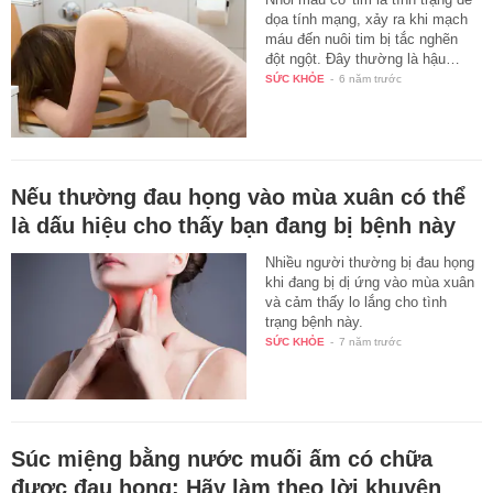
dọa tính mạng, xảy ra khi mạch
máu đến nuôi tim bị tắc nghẽn
đột ngột. Đây thường là hậu…
SỨC KHỎE
-
6 năm trước
Nếu thường đau họng vào mùa xuân có thể
là dấu hiệu cho thấy bạn đang bị bệnh này
Nhiều người thường bị đau họng
khi đang bị dị ứng vào mùa xuân
và cảm thấy lo lắng cho tình
trạng bệnh này.
SỨC KHỎE
-
7 năm trước
Súc miệng bằng nước muối ấm có chữa
được đau họng: Hãy làm theo lời khuyên