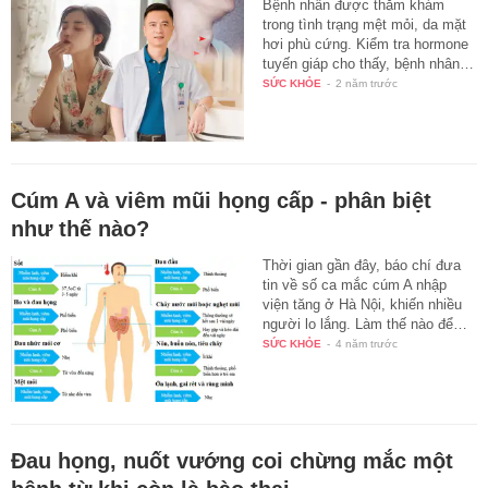
Bệnh nhân được thăm khám
trong tình trạng mệt mỏi, da mặt
hơi phù cứng. Kiểm tra hormone
tuyến giáp cho thấy, bệnh nhân…
SỨC KHỎE
-
2 năm trước
Cúm A và viêm mũi họng cấp - phân biệt
như thế nào?
Thời gian gần đây, báo chí đưa
tin về số ca mắc cúm A nhập
viện tăng ở Hà Nội, khiến nhiều
người lo lắng. Làm thế nào để…
SỨC KHỎE
-
4 năm trước
Đau họng, nuốt vướng coi chừng mắc một