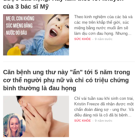
của 3 bác sĩ Mỹ
Theo kinh nghiệm của các bà và
các mẹ trên khắp thế giới, súc
miệng bằng nước muối ấm sẽ
làm dịu cơn đau họng. Nhưng…
SỨC KHỎE
-
9 năm trước
Căn bệnh ung thư này "ẩn" tới 5 năm trong
cơ thể người phụ nữ và chỉ có triệu chứng
bình thường là đau họng
Chỉ vài tuần sau khi sinh con trai,
Kristin Freeze đã nhận được một
chẩn đoán đáng sợ - ung thư. Và
điều đáng nói là cô đã bị bệnh…
SỨC KHỎE
-
9 năm trước