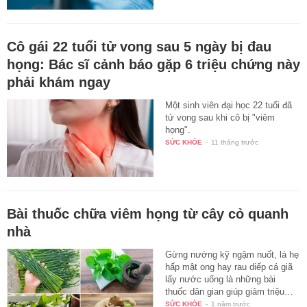
Cô gái 22 tuổi tử vong sau 5 ngày bị đau
họng: Bác sĩ cảnh báo gặp 6 triệu chứng này
phải khám ngay
Một sinh viên đại học 22 tuổi đã
tử vong sau khi cô bị "viêm
họng".
SỨC KHỎE
-
11 tháng trước
Bài thuốc chữa viêm họng từ cây cỏ quanh
nhà
Gừng nướng kỹ ngậm nuốt, lá hẹ
hấp mật ong hay rau diếp cá giã
lấy nước uống là những bài
thuốc dân gian giúp giảm triệu…
SỨC KHỎE
-
1 năm trước