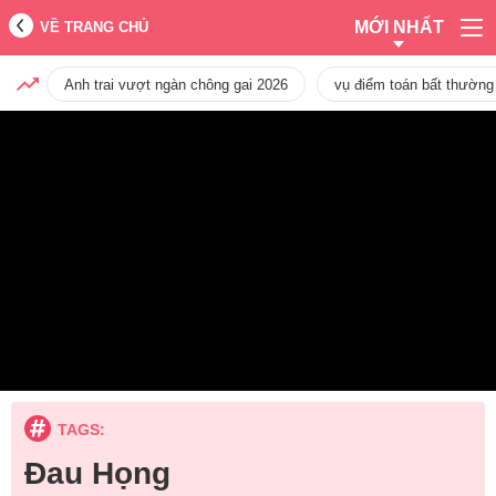
MỚI NHẤT
VỀ TRANG CHỦ
Anh trai vượt ngàn chông gai 2026
vụ điểm toán bất thường
TAGS:
Đau Họng