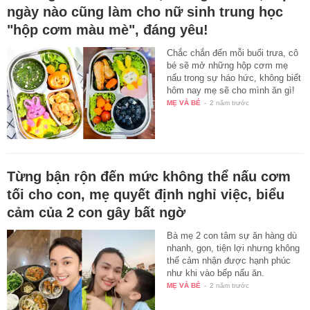
ngày nào cũng làm cho nữ sinh trung học
"hộp cơm màu mè", đáng yêu!
Chắc chắn đến mỗi buổi trưa, cô
bé sẽ mở những hộp cơm mẹ
nấu trong sự háo hức, không biết
hôm nay mẹ sẽ cho mình ăn gì!
MẸ VÀ BÉ
-
2 năm trước
Từng bận rộn đến mức không thể nấu cơm
tối cho con, mẹ quyết định nghỉ việc, biểu
cảm của 2 con gây bất ngờ
Bà mẹ 2 con tâm sự ăn hàng dù
nhanh, gọn, tiện lợi nhưng không
thể cảm nhận được hạnh phúc
như khi vào bếp nấu ăn.
MẸ VÀ BÉ
-
2 năm trước