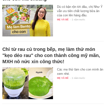
Dù có bận rộn tới đâu, chị Như Ý
vẫn ưu tiên chất lượng bữa ăn
của con lên hàng đầu.
MẸ VÀ BÉ
-
1 năm trước
Chỉ từ rau củ trong bếp, mẹ làm thử món
"kẹo dẻo rau" cho con thành công mỹ mãn,
MXH nô nức xin công thức!
Các mẹ thử làm cho con mình ăn
xem nhé.
MẸ VÀ BÉ
-
1 năm trước