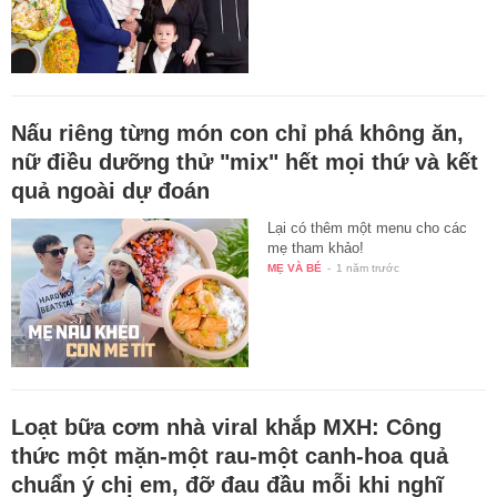
Nấu riêng từng món con chỉ phá không ăn,
nữ điều dưỡng thử "mix" hết mọi thứ và kết
quả ngoài dự đoán
Lại có thêm một menu cho các
mẹ tham khảo!
MẸ VÀ BÉ
-
1 năm trước
Loạt bữa cơm nhà viral khắp MXH: Công
thức một mặn-một rau-một canh-hoa quả
chuẩn ý chị em, đỡ đau đầu mỗi khi nghĩ