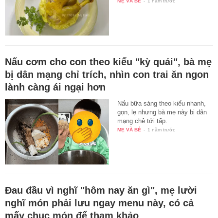
MẸ VÀ BÉ
-
1 năm trước
Nấu cơm cho con theo kiểu "kỳ quái", bà mẹ
bị dân mạng chỉ trích, nhìn con trai ăn ngon
lành càng ái ngại hơn
Nấu bữa sáng theo kiểu nhanh,
gọn, lẹ nhưng bà mẹ này bị dân
mạng chê tới tấp.
MẸ VÀ BÉ
-
1 năm trước
Đau đầu vì nghĩ "hôm nay ăn gì", mẹ lười
nghĩ món phải lưu ngay menu này, có cả
mấy chục món để tham khảo