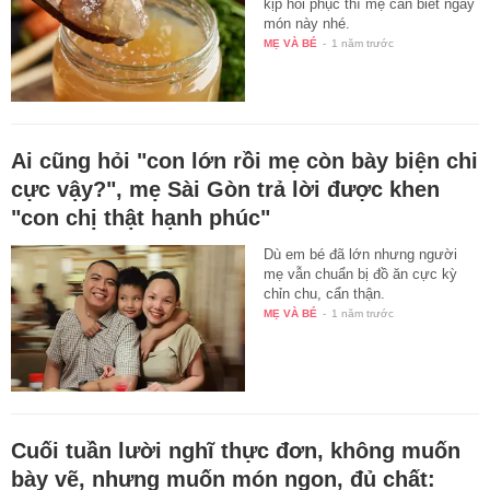
kịp hồi phục thì mẹ cần biết ngay
món này nhé.
MẸ VÀ BÉ
-
1 năm trước
Ai cũng hỏi "con lớn rồi mẹ còn bày biện chi
cực vậy?", mẹ Sài Gòn trả lời được khen
"con chị thật hạnh phúc"
Dù em bé đã lớn nhưng người
mẹ vẫn chuẩn bị đồ ăn cực kỳ
chỉn chu, cẩn thận.
MẸ VÀ BÉ
-
1 năm trước
Cuối tuần lười nghĩ thực đơn, không muốn
bày vẽ, nhưng muốn món ngon, đủ chất: