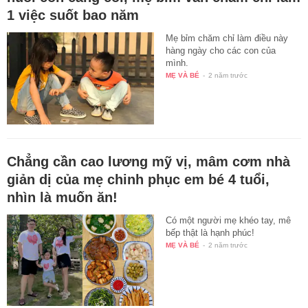
1 việc suốt bao năm
Mẹ bỉm chăm chỉ làm điều này
hàng ngày cho các con của
mình.
MẸ VÀ BÉ
-
2 năm trước
Chẳng cần cao lương mỹ vị, mâm cơm nhà
giản dị của mẹ chinh phục em bé 4 tuổi,
nhìn là muốn ăn!
Có một người mẹ khéo tay, mê
bếp thật là hạnh phúc!
MẸ VÀ BÉ
-
2 năm trước