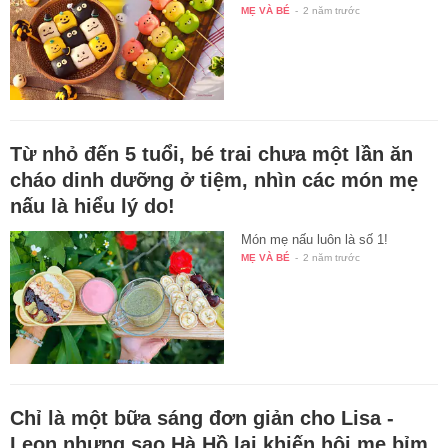
MẸ VÀ BÉ
-
2 năm trước
Từ nhỏ đến 5 tuổi, bé trai chưa một lần ăn
cháo dinh dưỡng ở tiệm, nhìn các món mẹ
nấu là hiểu lý do!
Món mẹ nấu luôn là số 1!
MẸ VÀ BÉ
-
2 năm trước
Chỉ là một bữa sáng đơn giản cho Lisa -
Leon nhưng sao Hà Hồ lại khiến hội mẹ bỉm