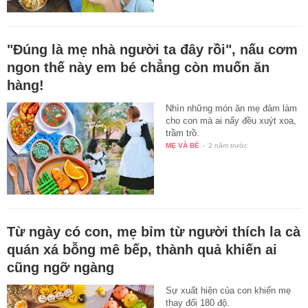
"Đúng là mẹ nhà người ta đây rồi", nấu cơm
ngon thế này em bé chẳng còn muốn ăn
hàng!
Nhìn những món ăn mẹ đảm làm
cho con mà ai nấy đều xuýt xoa,
trầm trồ.
MẸ VÀ BÉ
-
2 năm trước
Từ ngày có con, mẹ bỉm từ người thích la cà
quán xá bỗng mê bếp, thành quả khiến ai
cũng ngỡ ngàng
Sự xuất hiện của con khiến mẹ
thay đổi 180 độ.