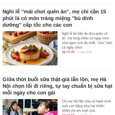
Nghỉ lễ ''mải chơi quên ăn'', mẹ chỉ cần 15
phút là có món tráng miệng ''bù dinh
dưỡng'' cấp tốc cho các con
Nghỉ lễ bé bận đu đưa quên cả
ăn, mẹ tung chiêu có ngay món
vừa ngon vừa đủ chất, “cứu” luôn
cả ngày chơi!
MẸ VÀ BÉ
-
1 năm trước
Giữa thời buổi sữa thật-giả lẫn lộn, mẹ Hà
Nội chọn lối đi riêng, tự tay chuẩn bị sữa hạt
mỗi ngày cho con gái
Chị mẹ Hà Nội chia sẻ hành trình
nuôi con bằng sữa hạt khiến
nhiều chị em xuýt xoa.