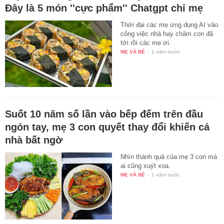
Đây là 5 món ''cực phẩm'' Chatgpt chỉ mẹ
Thời đại các mẹ ứng dụng AI vào
công việc nhà hay chăm con đã
tới rồi các mẹ ơi.
MẸ VÀ BÉ
-
1 năm trước
Suốt 10 năm số lần vào bếp đếm trên đầu
ngón tay, mẹ 3 con quyết thay đổi khiến cả
nhà bất ngờ
Nhìn thành quả của mẹ 3 con mà
ai cũng xuýt xoa.
MẸ VÀ BÉ
-
1 năm trước