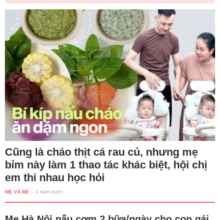
Cũng là cháo thịt cá rau củ, nhưng mẹ
bỉm này làm 1 thao tác khác biệt, hội chị
em thi nhau học hỏi
MẸ VÀ BÉ
-
1 năm trước
Mẹ Hà Nội nấu cơm 2 bữa/ngày cho con gái