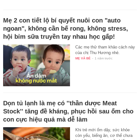
Mẹ 2 con tiết lộ bí quyết nuôi con "auto
ngoan", không cần bế rong, không stress,
hội bỉm sữa truyền tay nhau học gấp!
Các mẹ thử tham khảo cách này
của chị Thu Hương nhé.
MẸ VÀ BÉ
-
1 năm trước
Dọn tủ lạnh là mẹ có ''thần dược Meat
Stock'' tăng đề kháng, phục hồi sau ốm cho
con cực hiệu quả mà dễ làm
Khi trẻ mới ốm dậy, sức khỏe
còn yếu, biếng ăn, cơ thể chưa