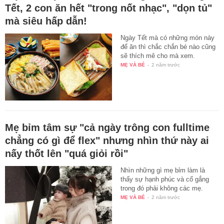
Tết, 2 con ăn hết "trong nốt nhạc", "dọn tủ"
mà siêu hấp dẫn!
Ngày Tết mà có những món này
để ăn thì chắc chắn bé nào cũng
sẽ thích mê cho mà xem.
MẸ VÀ BÉ
-
2 năm trước
Mẹ bỉm tâm sự "cả ngày trông con fulltime
chẳng có gì để flex" nhưng nhìn thứ này ai
nấy thốt lên "quá giỏi rồi"
Nhìn những gì mẹ bỉm làm là
thấy sự hạnh phúc và cố gắng
trong đó phải không các mẹ.
MẸ VÀ BÉ
-
2 năm trước