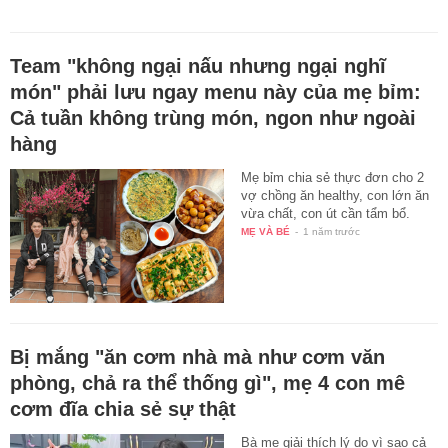
Team "không ngại nấu nhưng ngại nghĩ
món" phải lưu ngay menu này của mẹ bỉm:
Cả tuần không trùng món, ngon như ngoài
hàng
Mẹ bỉm chia sẻ thực đơn cho 2
vợ chồng ăn healthy, con lớn ăn
vừa chất, con út cần tẩm bổ.
MẸ VÀ BÉ
-
1 năm trước
Bị mắng "ăn cơm nhà mà như cơm văn
phòng, chả ra thể thống gì", mẹ 4 con mê
cơm đĩa chia sẻ sự thật
Bà mẹ giải thích lý do vì sao cả