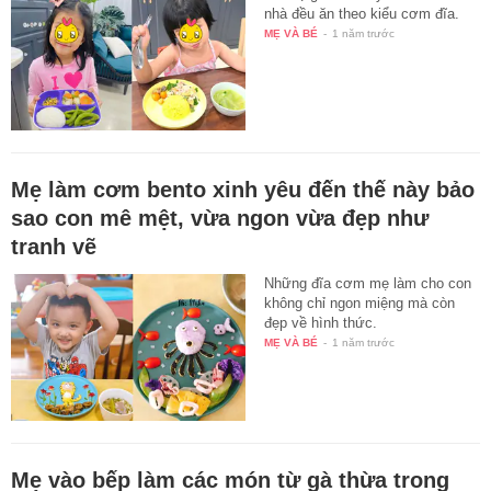
nhà đều ăn theo kiểu cơm đĩa.
MẸ VÀ BÉ
-
1 năm trước
Mẹ làm cơm bento xinh yêu đến thế này bảo
sao con mê mệt, vừa ngon vừa đẹp như
tranh vẽ
Những đĩa cơm mẹ làm cho con
không chỉ ngon miệng mà còn
đẹp về hình thức.
MẸ VÀ BÉ
-
1 năm trước
Mẹ vào bếp làm các món từ gà thừa trong