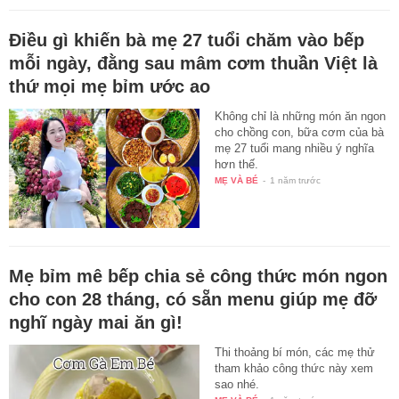
Điều gì khiến bà mẹ 27 tuổi chăm vào bếp
mỗi ngày, đằng sau mâm cơm thuần Việt là
thứ mọi mẹ bỉm ước ao
Không chỉ là những món ăn ngon
cho chồng con, bữa cơm của bà
mẹ 27 tuổi mang nhiều ý nghĩa
hơn thế.
MẸ VÀ BÉ
-
1 năm trước
Mẹ bỉm mê bếp chia sẻ công thức món ngon
cho con 28 tháng, có sẵn menu giúp mẹ đỡ
nghĩ ngày mai ăn gì!
Thi thoảng bí món, các mẹ thử
tham khảo công thức này xem
sao nhé.