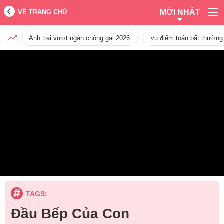
MỚI NHẤT
VỀ TRANG CHỦ
Anh trai vượt ngàn chông gai 2026
vụ điểm toán bất thường
TAGS:
Đầu Bếp Của Con