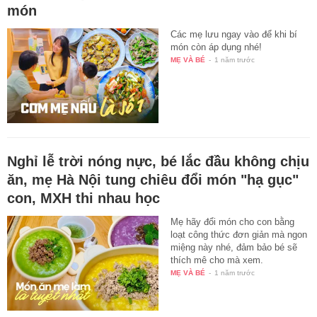
món
Các mẹ lưu ngay vào để khi bí
món còn áp dụng nhé!
MẸ VÀ BÉ
-
1 năm trước
Nghỉ lễ trời nóng nực, bé lắc đầu không chịu
ăn, mẹ Hà Nội tung chiêu đổi món "hạ gục"
con, MXH thi nhau học
Mẹ hãy đổi món cho con bằng
loạt công thức đơn giản mà ngon
miệng này nhé, đảm bảo bé sẽ
thích mê cho mà xem.
MẸ VÀ BÉ
-
1 năm trước