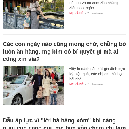
có con và nó đem đến những
điều ngọt ngào.
MẸ VÀ BÉ
-
2 năm trước
Các con ngày nào cũng mong chờ, chồng bỏ
luôn ăn hàng, mẹ bỉm có bí quyết gì mà ai
cũng xin vía?
Đây là cách gắn kết gia đình cực
kỳ hiệu quả, các chị em thử học
hỏi nhé.
MẸ VÀ BÉ
-
2 năm trước
Dẫu áp lực vì "lời bà hàng xóm" khi càng
nuôi con càng còi, mẹ bỉm vẫn chăm chỉ làm