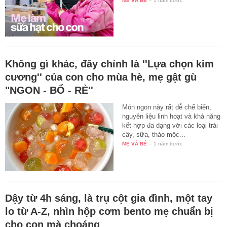
MẸ VÀ BÉ
-
1 năm trước
Không gì khác, đây chính là ''Lựa chọn kim
cương'' của con cho mùa hè, mẹ gật gù
"NGON - BỔ - RẺ''
Món ngon này rất dễ chế biến,
nguyên liệu linh hoạt và khả năng
kết hợp đa dạng với các loại trái
cây, sữa, thảo mộc...
MẸ VÀ BÉ
-
1 năm trước
Dậy từ 4h sáng, là trụ cột gia đình, một tay
lo từ A-Z, nhìn hộp cơm bento mẹ chuẩn bị
cho con mà choáng