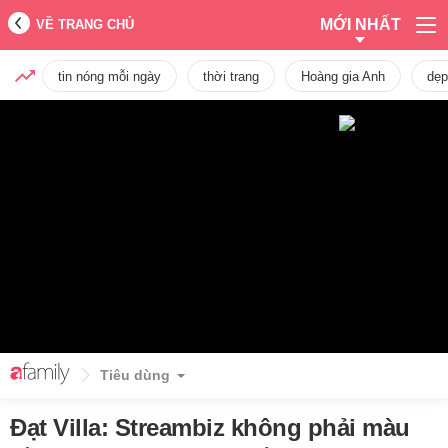
MỚI NHẤT
VỀ TRANG CHỦ
tin nóng mỗi ngày
thời trang
Hoàng gia Anh
dẹp
Tiêu dùng
Đạt Villa: Streambiz không phải màu