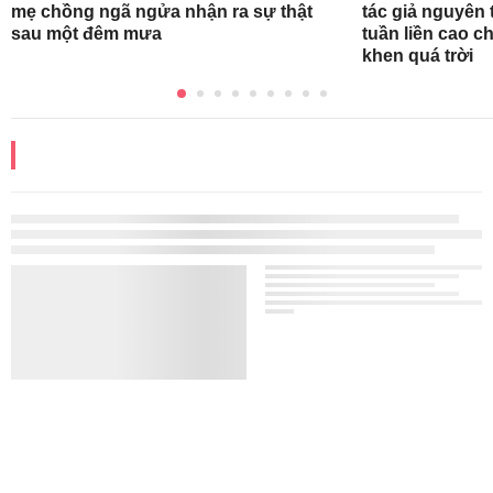
Phim Hàn cực h
mẹ chồng ngã ngửa nhận ra sự thật
tác giả nguyên 
sau một đêm mưa
tuần liền cao c
khen quá trời
ĐỌC THÊM