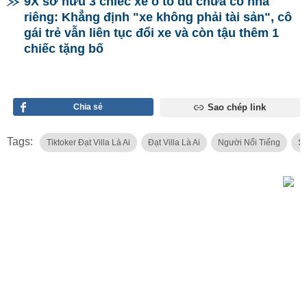
9X sở hữu 3 chiếc xe ô tô dù chưa có nhà
riêng: Khẳng định "xe không phải tài sản", cô
gái trẻ vẫn liên tục đổi xe và còn tậu thêm 1
chiếc tặng bố
Chia sẻ
Sao chép link
Tags:
Tiktoker Đạt Villa Là Ai
Đạt Villa Là Ai
Người Nổi Tiếng
St