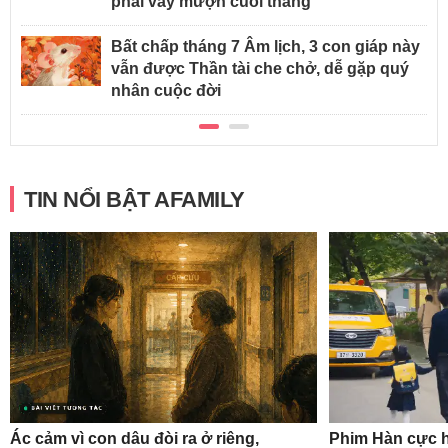
phải vay mượn cuối tháng
Bất chấp tháng 7 Âm lịch, 3 con giáp này
vẫn được Thần tài che chở, dễ gặp quý
nhân cuộc đời
TIN NỔI BẬT AFAMILY
Ác cảm vì con dâu đòi ra ở riêng,