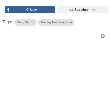
Chia sẻ
Sao chép link
Tags:
Mạng Xã Hội
Trai Tây Nói Giọng Huế