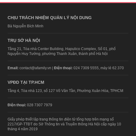
CHỊU TRÁCH NHIỆM QUẢN LÝ NỘI DUNG
Bà Nguyễn Bích Minh
TRỤ SỞ HÀ NỘI
Tầng 21, Tòa nhà Center Building, Hapulico Complex, Số 01, phố
Nguyễn Huy Tưởng, phường Thanh Xuân, thành phố Hà Nội
Email:
contact@afamily.vn |
Điện thoại:
024 7309 5555, máy lẻ 62.370
VPĐD TẠI TP.HCM
Tầng 4, Tòa nhà 123, số 127 Võ Văn Tần, Phường Xuân Hòa, TPHCM
Điện thoại:
028 7307 7979
Giấy phép thiết lập trang thông tin điện tử tổng hợp trên mạng số
2217/GP-TTĐT do Sở Thông tin và Truyền thông Hà Nội cấp ngày 10
tháng 4 năm 2019