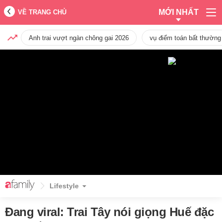
MỚI NHẤT
VỀ TRANG CHỦ
Anh trai vượt ngàn chông gai 2026
vụ điểm toán bất thường
Lifestyle
Đang viral: Trai Tây nói giọng Huế đặc