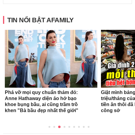
TIN NỔI BẬT AFAMILY
Phá vỡ mọi quy chuẩn thảm đỏ:
Giật mình bảng 
Anne Hathaway diện áo hở bạo
triệu/tháng củ
khoe bụng bầu, ai cũng trầm trồ
tiền ăn thôi đ
khen "Bà bầu đẹp nhất thế giới"
công sở