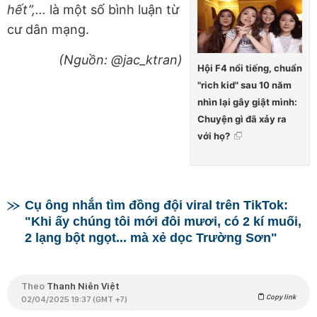
hết”,...
là một số bình luận từ
cư dân mạng.
(Nguồn: @jac_ktran)
Hội F4 nổi tiếng, chuẩn
"rich kid" sau 10 năm
nhìn lại gây giật mình:
Chuyện gì đã xảy ra
với họ?
Cụ ông nhắn tìm đồng đội viral trên TikTok:
"Khi ấy chúng tôi mới đôi mươi, có 2 kí muối,
2 lạng bột ngọt... mà xẻ dọc Trường Sơn"
Theo
Thanh Niên Việt
Copy link
02/04/2025 19:37 (GMT +7)