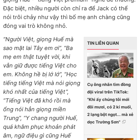
Đặc biệt, nhiều người còn chỉ ra để Jack có thể
nói trôi chảy như vậy thì bố mẹ anh chàng cũng
đóng vai trò không nhỏ.
“Người Việt, giọng Huế mà
TIN LIÊN QUAN
sao mặt lai Tây em ơi”, “Ba
mẹ em thật tuyệt vời, khi
vẫn giữ được tiếng Việt cho
em. Không hề bị lớ lớ”, “Học
tiếng tiếng Việt mà nói giọng
Cụ ông nhắn tìm đồng
khó nhất của tiếng Việt”,
đội viral trên TikTok:
"Khi ấy chúng tôi mới
“Tiếng Việt đã khó rồi mà
đôi mươi, có 2 kí muối,
ổng nói hẳn giọng miền
2 lạng bột ngọt... mà xẻ
Trung”, “Y chang người Huế,
dọc Trường Sơn"
quá khâm phục khoản phát
âm, ngữ điệu gì cũng Huế