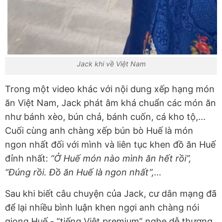
Jack khi về Việt Nam
Trong một video khác với nội dung xếp hạng món
ăn Việt Nam, Jack phát âm khá chuẩn các món ăn
như bánh xèo, bún chả, bánh cuốn, cá kho tộ,...
Cuối cùng anh chàng xếp bún bò Huế là món
ngon nhất đối với mình và liên tục khen đồ ăn Huế
đỉnh nhất:
“Ở Huế món nào mình ăn hết rồi”,
“Đúng rồi. Đồ ăn Huế là ngon nhất”,...
Sau khi biết câu chuyện của Jack, cư dân mạng đã
để lại nhiều bình luận khen ngợi anh chàng nói
giọng Huế - “tiếng Việt premium” nghe dễ thương.