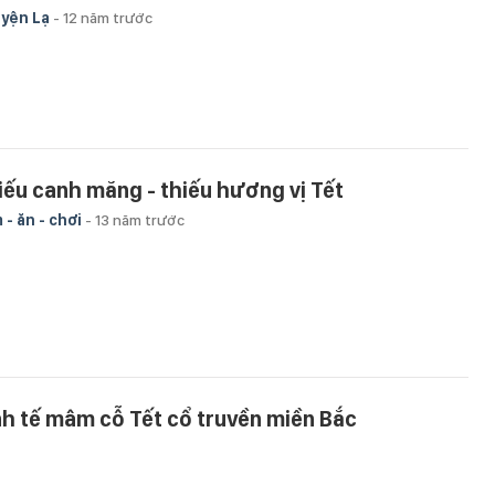
yện Lạ
-
12 năm trước
iếu canh măng - thiếu hương vị Tết
 - ăn - chơi
-
13 năm trước
nh tế mâm cỗ Tết cổ truyền miền Bắc
 - ăn - chơi
-
13 năm trước