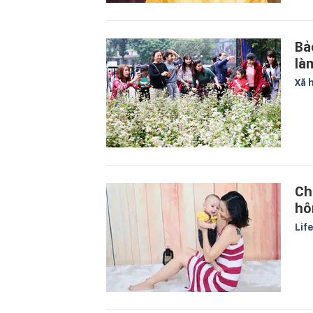
Bả
là
Xã 
Ch
hô
Lif