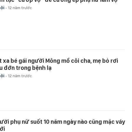
hội
-
12 năm trước
t xa bé gái người Mông mồ côi cha, mẹ bỏ rơi
u đớn trong bệnh lạ
hội
-
12 năm trước
ười phụ nữ suốt 10 năm ngày nào cũng mặc váy
ới