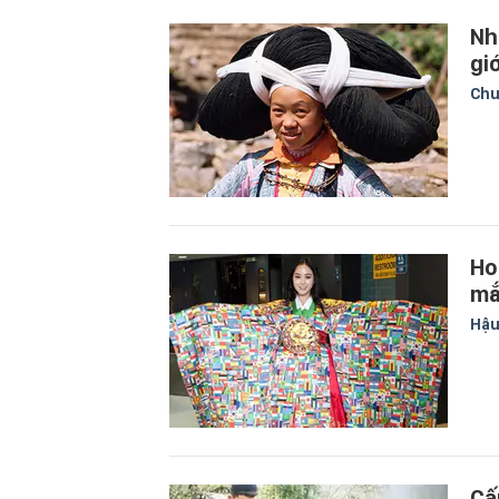
Nh
gi
Chu
Ho
mắ
Hậu
Cấ