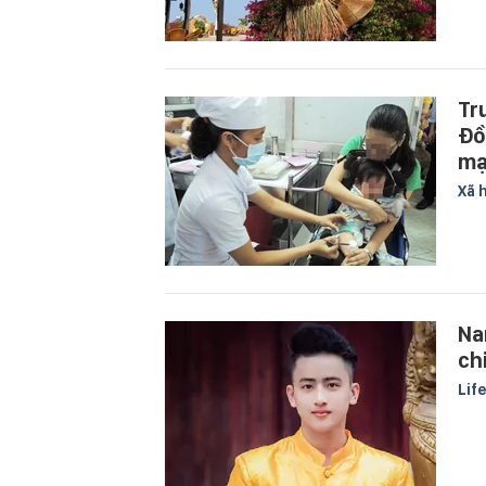
Tr
Đồ
mạ
Xã 
Na
chi
Lif