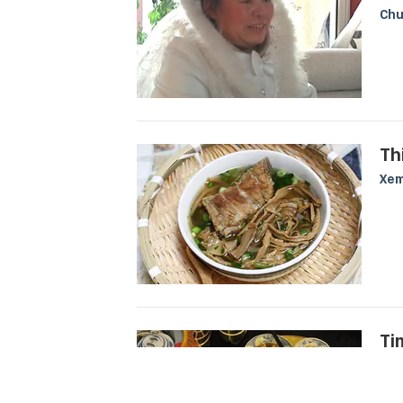
Chu
Th
Xem
Ti
Xem