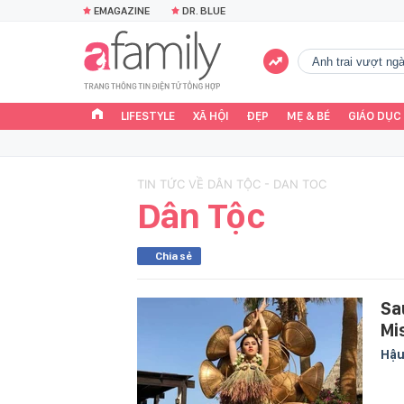
EMAGAZINE
DR. BLUE
Anh trai vượt n
LIFESTYLE
XÃ HỘI
ĐẸP
MẸ & BÉ
GIÁO DỤC
TIN TỨC VỀ DÂN TỘC - DAN TOC
Dân Tộc
Chia sẻ
Sa
Mi
Hậu