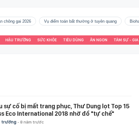
gàn chông gai 2026
vụ điểm toán bất thường ở tuyên quang
Bio
HẬU TRƯỜNG
SỨC KHỎE
TIÊU DÙNG
ĂN NGON
TÂM SỰ - GIA
u sự cố bị mất trang phục, Thư Dung lọt Top 15
ss Eco International 2018 nhờ đồ "tự chế"
 trường
-
8 năm trước