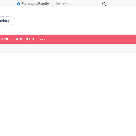
Fanpage aFamily
hacking
 ĐÌNH
40S CLUB