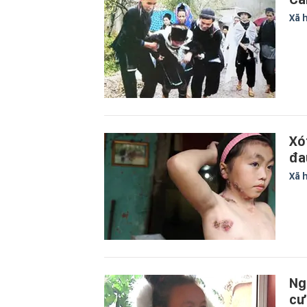
Xã 
Xó
đa
Xã 
Ng
cư