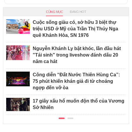
CÙNG MỤC
ĐANG HOT
Cuộc sống giàu có, sở hữu 3 biệt thự
triệu USD ở Mỹ của Trần Thị Thúy Nga
quê Khánh Hòa, SN 1976
Nguyễn Khánh Ly bật khóc, lần đầu hát
"Tái sinh" trong liveshow đánh dấu 20
năm ca hát
Công diễn “Đất Nước Thiên Hùng Ca”:
75 phút khiến khán giả đi từ choáng
ngợp đến vỡ òa
17 giây xấu hổ muốn độn thổ của Vương
Sở Nhiên