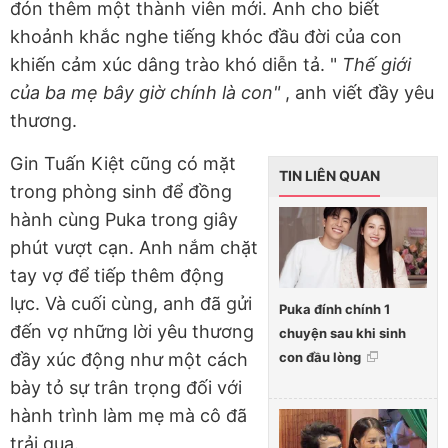
đón thêm một thành viên mới. Anh cho biết
khoảnh khắc nghe tiếng khóc đầu đời của con
khiến cảm xúc dâng trào khó diễn tả. "
Thế giới
của ba mẹ bây giờ chính là con"
, anh viết đầy yêu
thương.
Gin Tuấn Kiệt cũng có mặt
TIN LIÊN QUAN
trong phòng sinh để đồng
hành cùng Puka trong giây
phút vượt cạn. Anh nắm chặt
tay vợ để tiếp thêm động
lực. Và cuối cùng, anh đã gửi
Puka đính chính 1
đến vợ những lời yêu thương
chuyện sau khi sinh
con đầu lòng
đầy xúc động như một cách
bày tỏ sự trân trọng đối với
hành trình làm mẹ mà cô đã
trải qua.