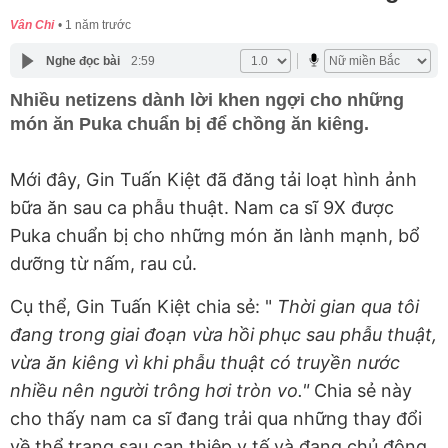
Vân Chi
1 năm trước
Nghe đọc bài
2:59
Nhiều netizens dành lời khen ngợi cho những
món ăn Puka chuẩn bị để chồng ăn kiêng.
Mới đây, Gin Tuấn Kiệt đã đăng tải loạt hình ảnh
bữa ăn sau ca phẫu thuật. Nam ca sĩ 9X được
Puka chuẩn bị cho những món ăn lành mạnh, bổ
dưỡng từ nấm, rau củ.
Cụ thể, Gin Tuấn Kiệt chia sẻ: "
Thời gian qua tôi
đang trong giai đoạn vừa hồi phục sau phẫu thuật,
vừa ăn kiêng vì khi phẫu thuật có truyền nước
nhiều nên người trông hơi tròn vo."
Chia sẻ này
cho thấy nam ca sĩ đang trải qua những thay đổi
về thể trạng sau can thiệp y tế và đang chủ động