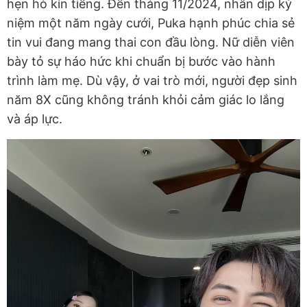
hẹn hò kín tiếng. Đến tháng 11/2024, nhân dịp kỷ
niệm một năm ngày cưới, Puka hạnh phúc chia sẻ
tin vui đang mang thai con đầu lòng. Nữ diễn viên
bày tỏ sự háo hức khi chuẩn bị bước vào hành
trình làm mẹ. Dù vậy, ở vai trò mới, người đẹp sinh
năm 8X cũng không tránh khỏi cảm giác lo lắng
và áp lực.