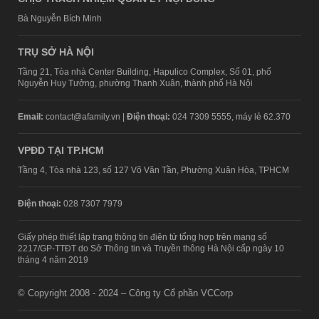
Bà Nguyễn Bích Minh
TRỤ SỞ HÀ NỘI
Tầng 21, Tòa nhà Center Building, Hapulico Complex, Số 01, phố
Nguyễn Huy Tưởng, phường Thanh Xuân, thành phố Hà Nội
Email:
contact@afamily.vn |
Điện thoại:
024 7309 5555, máy lẻ 62.370
VPĐD TẠI TP.HCM
Tầng 4, Tòa nhà 123, số 127 Võ Văn Tần, Phường Xuân Hòa, TPHCM
Điện thoại:
028 7307 7979
Giấy phép thiết lập trang thông tin điện tử tổng hợp trên mạng số
2217/GP-TTĐT do Sở Thông tin và Truyền thông Hà Nội cấp ngày 10
tháng 4 năm 2019
© Copyright 2008 - 2024 – Công ty Cổ phần VCCorp