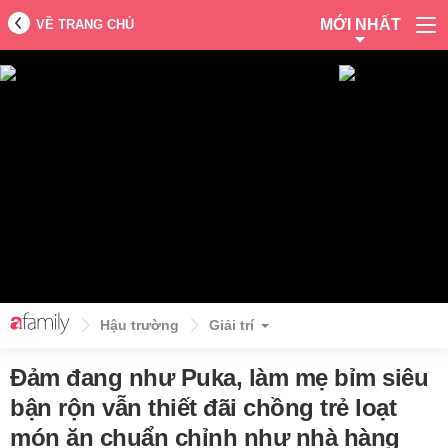
MỚI NHẤT
VỀ TRANG CHỦ
Hậu trường
Giải trí
Đảm đang như Puka, làm mẹ bỉm siêu
bận rộn vẫn thiết đãi chồng trẻ loạt
món ăn chuẩn chỉnh như nhà hàng