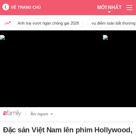
MỚI NHẤT
VỀ TRANG CHỦ
Anh trai vượt ngàn chông gai 2026
vụ điểm toán bất thường
Ăn ngon
Đặc sản Việt Nam lên phim Hollywood,