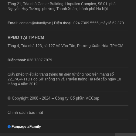
Tầng 21, Tòa nhà Center Building, Hapulico Complex, Số 01, phố
Nguyễn Huy Tưởng, phường Thanh Xuân, thành phố Hà Nội
Email:
contact@afamily.vn |
Điện thoại:
024 7309 5555, máy lẻ 62.370
VPĐD TẠI TP.HCM
Tầng 4, Tòa nhà 123, số 127 Võ Văn Tần, Phường Xuân Hòa, TPHCM
Điện thoại:
028 7307 7979
Giấy phép thiết lập trang thông tin điện tử tổng hợp trên mạng số
2217/GP-TTĐT do Sở Thông tin và Truyền thông Hà Nội cấp ngày 10
tháng 4 năm 2019
© Copyright 2008 - 2024 – Công ty Cổ phần VCCorp
Chính sách bảo mật
Fanpage aFamily