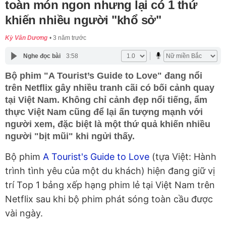
toàn món ngon nhưng lại có 1 thứ
khiến nhiều người "khổ sở"
Kỳ Vân Dương
3 năm trước
Nghe đọc bài
3:58
Bộ phim "A Tourist’s Guide to Love" đang nổi
trên Netflix gây nhiều tranh cãi có bối cảnh quay
tại Việt Nam. Không chỉ cảnh đẹp nổi tiếng, ẩm
thực Việt Nam cũng để lại ấn tượng mạnh với
người xem, đặc biệt là một thứ quả khiến nhiều
người "bịt mũi" khi ngửi thấy.
Bộ phim
A Tourist's Guide to Love
(tựa Việt: Hành
trình tình yêu của một du khách) hiện đang giữ vị
trí Top 1 bảng xếp hạng phim lẻ tại Việt Nam trên
Netflix sau khi bộ phim phát sóng toàn cầu được
vài ngày.