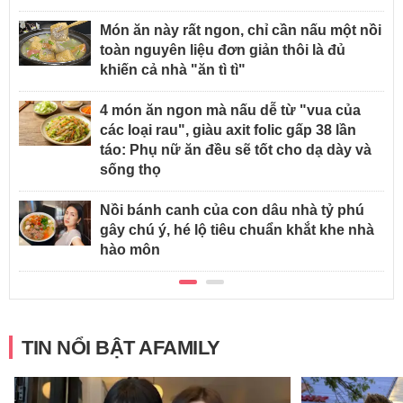
Món ăn này rất ngon, chỉ cần nấu một nồi
toàn nguyên liệu đơn giản thôi là đủ
khiến cả nhà "ăn tì tì"
4 món ăn ngon mà nấu dễ từ "vua của
các loại rau", giàu axit folic gấp 38 lần
táo: Phụ nữ ăn đều sẽ tốt cho dạ dày và
sống thọ
Nồi bánh canh của con dâu nhà tỷ phú
gây chú ý, hé lộ tiêu chuẩn khắt khe nhà
hào môn
TIN NỔI BẬT AFAMILY