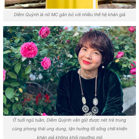
Diễm Quỳnh là nữ MC gắn bó với nhiều thế hệ khán giả
Ở tuổi ngũ tuần, Diễm Quỳnh vẫn giữ được nét trẻ trung
cùng phong thái ung dung, tận hưởng lối sống chill khiến
khán giả không khỏi ngưỡng mộ