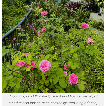
Vườn hồng của MC Diễm Quỳnh đang khoe sắc rực rỡ, sở
hữu tầm nhìn thoáng đãng nhờ tọa lạc trên vùng đất cao,