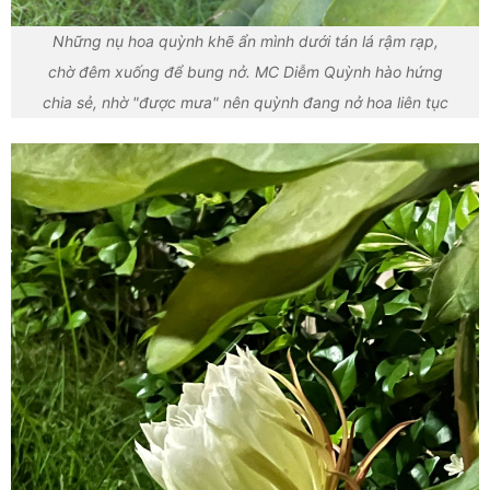
Những nụ hoa quỳnh khẽ ẩn mình dưới tán lá rậm rạp,
chờ đêm xuống để bung nở. MC Diễm Quỳnh hào hứng
chia sẻ, nhờ "được mưa" nên quỳnh đang nở hoa liên tục