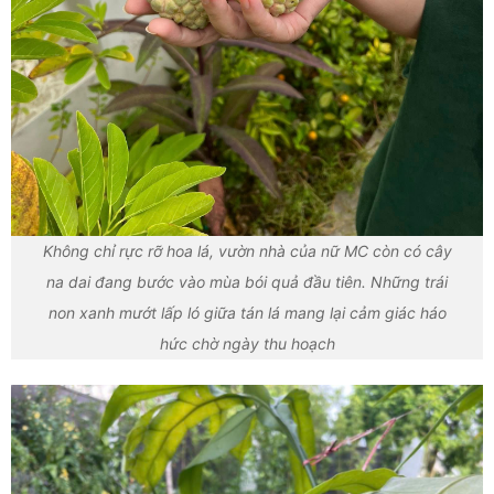
Không chỉ rực rỡ hoa lá, vườn nhà của nữ MC còn có cây
na dai đang bước vào mùa bói quả đầu tiên. Những trái
non xanh mướt lấp ló giữa tán lá mang lại cảm giác háo
hức chờ ngày thu hoạch