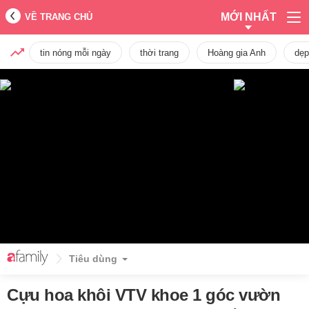
MỚI NHẤT
VỀ TRANG CHỦ
tin nóng mỗi ngày
thời trang
Hoàng gia Anh
dẹp
Tiêu dùng
Cựu hoa khôi VTV khoe 1 góc vườn