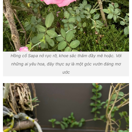
Hồng cổ Sapa nở rực rỡ, khoe sắc thắm đầy mê hoặc. Với
những ai yêu hoa, đây thực sự là một góc vườn đáng mơ
ước