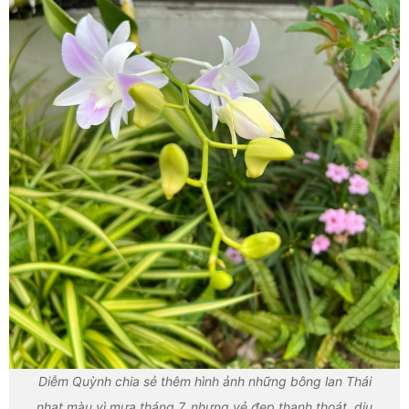
Diễm Quỳnh chia sẻ thêm hình ảnh những bông lan Thái
nhạt màu vì mưa tháng 7, nhưng vẻ đẹp thanh thoát, dịu