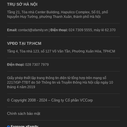
TRỤ SỞ HÀ NỘI
Tầng 21, Tòa nhà Center Building, Hapulico Complex, Số 01, phố
Nguyễn Huy Tưởng, phường Thanh Xuân, thành phố Hà Nội
Email:
contact@afamily.vn |
Điện thoại:
024 7309 5555, máy lẻ 62.370
VPĐD TẠI TP.HCM
Tầng 4, Tòa nhà 123, số 127 Võ Văn Tần, Phường Xuân Hòa, TPHCM
Điện thoại:
028 7307 7979
Giấy phép thiết lập trang thông tin điện tử tổng hợp trên mạng số
2217/GP-TTĐT do Sở Thông tin và Truyền thông Hà Nội cấp ngày 10
tháng 4 năm 2019
© Copyright 2008 - 2024 – Công ty Cổ phần VCCorp
Chính sách bảo mật
Fanpage aFamily