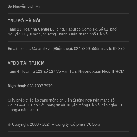
Bà Nguyễn Bích Minh
TRỤ SỞ HÀ NỘI
Tầng 21, Tòa nhà Center Building, Hapulico Complex, Số 01, phố
Nguyễn Huy Tưởng, phường Thanh Xuân, thành phố Hà Nội
Email:
contact@afamily.vn |
Điện thoại:
024 7309 5555, máy lẻ 62.370
VPĐD TẠI TP.HCM
Tầng 4, Tòa nhà 123, số 127 Võ Văn Tần, Phường Xuân Hòa, TPHCM
Điện thoại:
028 7307 7979
Giấy phép thiết lập trang thông tin điện tử tổng hợp trên mạng số
2217/GP-TTĐT do Sở Thông tin và Truyền thông Hà Nội cấp ngày 10
tháng 4 năm 2019
© Copyright 2008 - 2024 – Công ty Cổ phần VCCorp