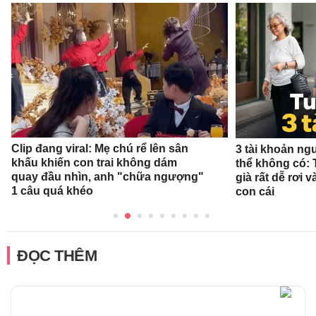
Clip đang viral: Mẹ chú rể lên sân
3 tài khoản ng
khấu khiến con trai không dám
thể không có: 
quay đầu nhìn, anh "chữa ngượng"
già rất dễ rơi
1 câu quá khéo
con cái
ĐỌC THÊM