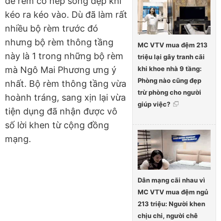
để rèm có nếp sóng đẹp khi
kéo ra kéo vào. Dù đã làm rất
nhiều bộ rèm trước đó
nhưng bộ rèm thông tầng
MC VTV mua đệm 213
này là 1 trong những bộ rèm
triệu lại gây tranh cãi
khi khoe nhà 9 tầng:
mà Ngô Mai Phương ưng ý
Phòng nào cũng đẹp
nhất. Bộ rèm thông tầng vừa
trừ phòng cho người
hoành tráng, sang xịn lại vừa
giúp việc?
tiện dụng đã nhận được vô
số lời khen từ cộng đồng
mạng.
Dân mạng cãi nhau vì
MC VTV mua đệm ngủ
213 triệu: Người khen
chịu chi, người chê