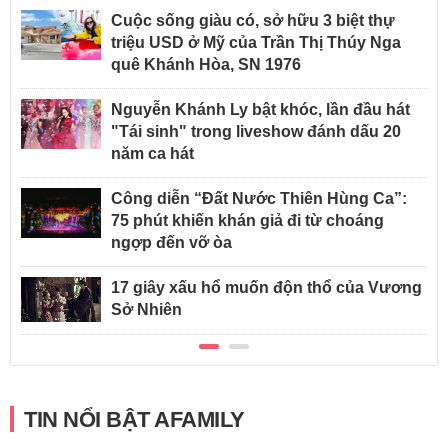
Cuộc sống giàu có, sở hữu 3 biệt thự
triệu USD ở Mỹ của Trần Thị Thúy Nga
quê Khánh Hòa, SN 1976
Nguyễn Khánh Ly bật khóc, lần đầu hát
"Tái sinh" trong liveshow đánh dấu 20
năm ca hát
Công diễn “Đất Nước Thiên Hùng Ca”:
75 phút khiến khán giả đi từ choáng
ngợp đến vỡ òa
17 giây xấu hổ muốn độn thổ của Vương
Sở Nhiên
TIN NỔI BẬT AFAMILY