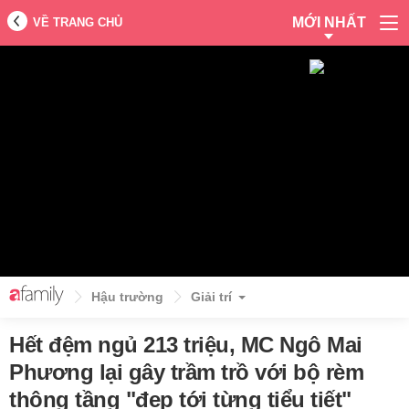
MỚI NHẤT
VỀ TRANG CHỦ
Hậu trường
Giải trí
Hết đệm ngủ 213 triệu, MC Ngô Mai
Phương lại gây trầm trồ với bộ rèm
thông tầng "đẹp tới từng tiểu tiết"