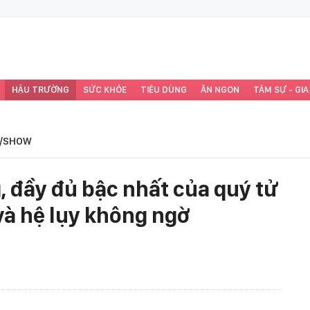
HẬU TRƯỜNG
SỨC KHỎE
TIÊU DÙNG
ĂN NGON
TÂM SỰ - GIA
/SHOW
, đầy đủ bậc nhất của quý tử
à hệ lụy không ngờ