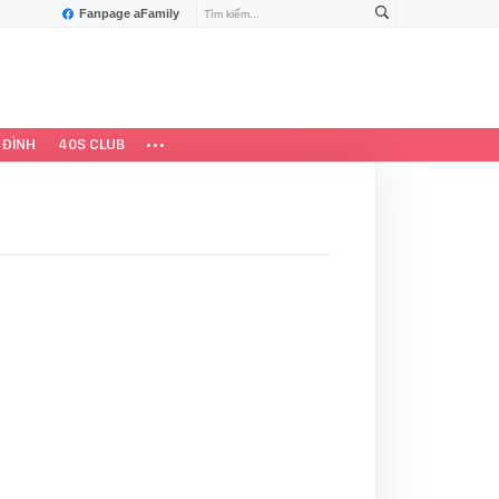
Fanpage aFamily
 ĐÌNH
40S CLUB