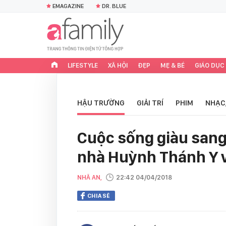
EMAGAZINE
DR. BLUE
LIFESTYLE
XÃ HỘI
ĐẸP
MẸ & BÉ
GIÁO DỤC
HẬU TRƯỜNG
GIẢI TRÍ
PHIM
NHẠC
Cuộc sống giàu sang
nhà Huỳnh Thánh Y v
NHÃ AN,
22:42 04/04/2018
CHIA SẺ