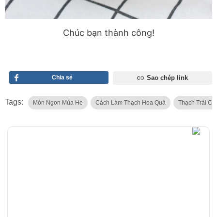
Chúc bạn thành công!
Chia sẻ
Sao chép link
Tags:
Món Ngon Mùa He
Cách Làm Thạch Hoa Quả
Thạch Trái Câ