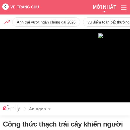
MỚI NHẤT
VỀ TRANG CHỦ
Anh trai vượt ngàn chông gai 2026
vụ điểm toán bất thường
Ăn ngon
Công thức thạch trái cây khiến người