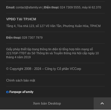
Email:
contact@afamily.vn |
Điện thoại:
024 7309 5555, máy lẻ 62.370
VPĐD TẠI TP.HCM
Tầng 4, Tòa nhà 123, số 127 Võ Văn Tần, Phường Xuân Hòa, TPHCM
Điện thoại:
028 7307 7979
Giấy phép thiết lập trang thông tin điện tử tổng hợp trên mạng số
2217/GP-TTĐT do Sở Thông tin và Truyền thông Hà Nội cấp ngày 10
tháng 4 năm 2019
© Copyright 2008 - 2024 – Công ty Cổ phần VCCorp
Chính sách bảo mật
Fanpage aFamily
Xem bản Desktop