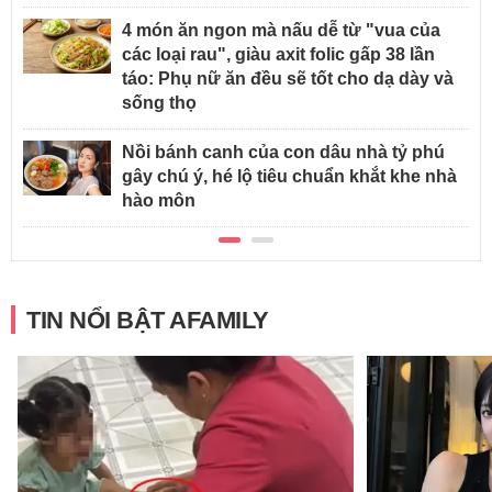
4 món ăn ngon mà nấu dễ từ "vua của
các loại rau", giàu axit folic gấp 38 lần
táo: Phụ nữ ăn đều sẽ tốt cho dạ dày và
sống thọ
Nồi bánh canh của con dâu nhà tỷ phú
gây chú ý, hé lộ tiêu chuẩn khắt khe nhà
hào môn
TIN NỔI BẬT AFAMILY