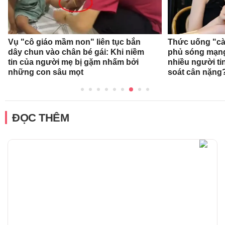
Vụ "cô giáo mầm non" liên tục bắn
Thức uống "cà
dây chun vào chân bé gái: Khi niềm
phủ sóng mạng 
tin của người mẹ bị gặm nhấm bởi
nhiều người ti
những con sâu mọt
soát cân nặng
ĐỌC THÊM