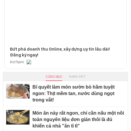
Bứt phá doanh thu Online, xây dựng uy tín lâu dài!
Đăng ký ngay!
bizfly.vn
CÙNG MỤC
ĐANG HOT
Bí quyết làm món sườn bò hầm tuyệt
ngon: Thịt mềm tan, nước dùng ngọt
trong vắt!
Món ăn này rất ngon, chỉ cần nấu một nồi
toàn nguyên liệu đơn giản thôi là đủ
khiến cả nhà "ăn tì tì"