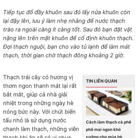
Tiếp tục đổ đầy khuôn sau đó lấy nửa khuôn còn
lại đậy lên, lưu ý làm nhẹ nhàng để nước thạch
trào ra ngoài càng ít càng tốt. Sau đó bạn đặt vật
nặng lên trên mặt khuôn để cố định khuôn thạch.
Đợi thạch nguội, bạn cho vào tủ lạnh để làm mát
thạch, thời gian chờ thạch đông khoảng 2 giờ.
Thạch trái cây có hương vị
TIN LIÊN QUAN
thơm ngon thanh mát lại rất
bắt mắt, giúp cả nhà giải
nhiệt trong những ngày hè
nóng bức này. Với chút biến
tấu nhỏ là sử dụng nước
Cách làm thạch cà phê
chanh làm thạch, những viên
phô mai ngon khó
cưỡng cho mùa hè
thạch khi ăn sẽ có vị chua