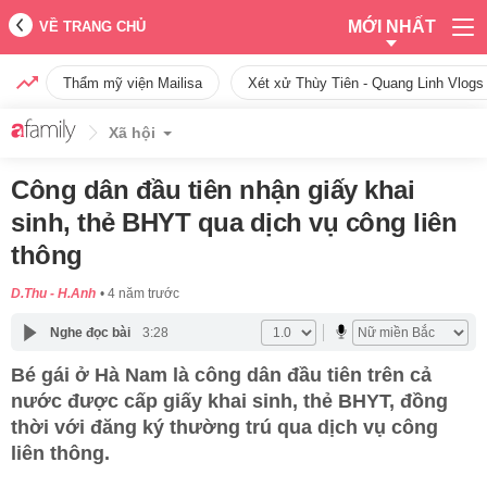
MỚI NHẤT
VỀ TRANG CHỦ
Thẩm mỹ viện Mailisa
Xét xử Thùy Tiên - Quang Linh Vlogs
Xã hội
Công dân đầu tiên nhận giấy khai
sinh, thẻ BHYT qua dịch vụ công liên
thông
D.Thu - H.Anh
4 năm trước
Nghe đọc bài
3:28
Bé gái ở Hà Nam là công dân đầu tiên trên cả
nước được cấp giấy khai sinh, thẻ BHYT, đồng
thời với đăng ký thường trú qua dịch vụ công
liên thông.