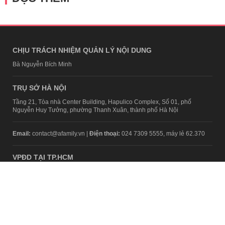
CHỊU TRÁCH NHIỆM QUẢN LÝ NỘI DUNG
Bà Nguyễn Bích Minh
TRỤ SỞ HÀ NỘI
Tầng 21, Tòa nhà Center Building, Hapulico Complex, Số 01, phố
Nguyễn Huy Tưởng, phường Thanh Xuân, thành phố Hà Nội
Email:
contact@afamily.vn |
Điện thoại:
024 7309 5555, máy lẻ 62.370
VPĐD TẠI TP.HCM
Tầng 4, Tòa nhà 123, số 127 Võ Văn Tần, Phường Xuân Hòa, TPHCM
Điện thoại:
028 7307 7979
Giấy phép thiết lập trang thông tin điện tử tổng hợp trên mạng số