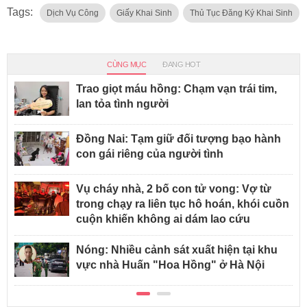
Tags:
Dịch Vụ Công
Giấy Khai Sinh
Thủ Tục Đăng Ký Khai Sinh
CÙNG MỤC
ĐANG HOT
Trao giọt máu hồng: Chạm vạn trái tim,
lan tỏa tình người
Đồng Nai: Tạm giữ đối tượng bạo hành
con gái riêng của người tình
Vụ cháy nhà, 2 bố con tử vong: Vợ từ
trong chạy ra liên tục hô hoán, khói cuồn
cuộn khiến không ai dám lao cứu
Nóng: Nhiều cảnh sát xuất hiện tại khu
vực nhà Huấn "Hoa Hồng" ở Hà Nội