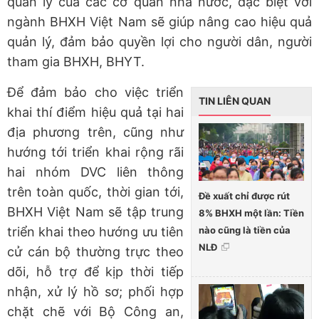
quản lý của các cơ quan nhà nước, đặc biệt với
ngành BHXH Việt Nam sẽ giúp nâng cao hiệu quả
quản lý, đảm bảo quyền lợi cho người dân, người
tham gia BHXH, BHYT.
Để đảm bảo cho việc triển
TIN LIÊN QUAN
khai thí điểm hiệu quả tại hai
địa phương trên, cũng như
hướng tới triển khai rộng rãi
hai nhóm DVC liên thông
trên toàn quốc, thời gian tới,
Đề xuất chỉ được rút
BHXH Việt Nam sẽ tập trung
8% BHXH một lần: Tiền
nào cũng là tiền của
triển khai theo hướng ưu tiên
NLĐ
cử cán bộ thường trực theo
dõi, hỗ trợ để kịp thời tiếp
nhận, xử lý hồ sơ; phối hợp
chặt chẽ với Bộ Công an,