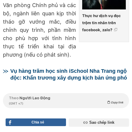
Văn phòng Chính phủ và các
bộ, ngành liên quan kịp thời
Thực hư dịch vụ đọc
tháo gỡ vướng mắc, điều
trộm tin nhắn trên
chỉnh quy trình, phần mềm
facebook, zalo?
cho phù hợp với tình hình
thực tế triển khai tại địa
phương (nếu có phát sinh).
Vụ hàng trăm học sinh iSchool Nha Trang ngộ
độc: Khẩn trương xây dựng kịch bản ứng phó
Theo
Người Lao Động
Copy link
(GMT +7)
Chia sẻ
Sao chép link