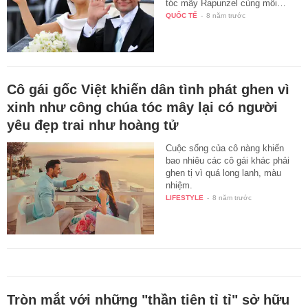
tóc mây Rapunzel cùng mối…
QUỐC TẾ
-
8 năm trước
Cô gái gốc Việt khiến dân tình phát ghen vì
xinh như công chúa tóc mây lại có người
yêu đẹp trai như hoàng tử
Cuộc sống của cô nàng khiến
bao nhiêu các cô gái khác phải
ghen tị vì quá long lanh, màu
nhiệm.
LIFESTYLE
-
8 năm trước
Tròn mắt với những "thần tiên tỉ tỉ" sở hữu