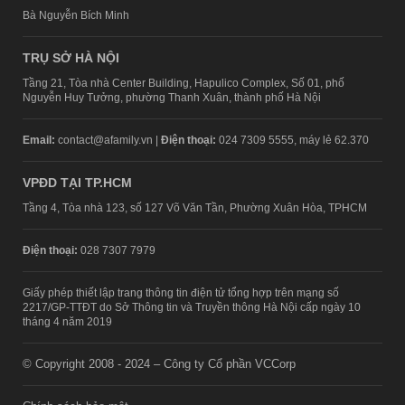
Bà Nguyễn Bích Minh
TRỤ SỞ HÀ NỘI
Tầng 21, Tòa nhà Center Building, Hapulico Complex, Số 01, phố
Nguyễn Huy Tưởng, phường Thanh Xuân, thành phố Hà Nội
Email:
contact@afamily.vn |
Điện thoại:
024 7309 5555, máy lẻ 62.370
VPĐD TẠI TP.HCM
Tầng 4, Tòa nhà 123, số 127 Võ Văn Tần, Phường Xuân Hòa, TPHCM
Điện thoại:
028 7307 7979
Giấy phép thiết lập trang thông tin điện tử tổng hợp trên mạng số
2217/GP-TTĐT do Sở Thông tin và Truyền thông Hà Nội cấp ngày 10
tháng 4 năm 2019
© Copyright 2008 - 2024 – Công ty Cổ phần VCCorp