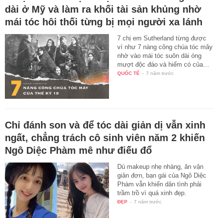
dài ở Mỹ và làm ra khối tài sản khủng nhờ
mái tóc hôi thối từng bị mọi người xa lánh
7 chị em Sutherland từng được
ví như 7 nàng công chúa tóc mây
nhờ vào mái tóc suôn dài óng
mượt độc đáo và hiếm có của…
QUỐC TẾ
-
7 năm trước
Chỉ đánh son và để tóc dài giản dị vẫn xinh
ngất, chẳng trách cô sinh viên năm 2 khiến
Ngô Diệc Phàm mê như điếu đổ
Dù makeup nhẹ nhàng, ăn vận
giản đơn, bạn gái của Ngô Diệc
Phàm vẫn khiến dân tình phải
trầm trồ vì quá xinh đẹp.
ĐẸP
-
7 năm trước