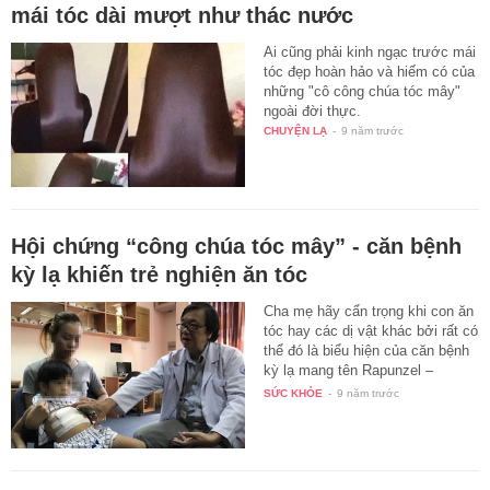
mái tóc dài mượt như thác nước
Ai cũng phải kinh ngạc trước mái
tóc đẹp hoàn hảo và hiếm có của
những "cô công chúa tóc mây"
ngoài đời thực.
CHUYỆN LẠ
-
9 năm trước
Hội chứng “công chúa tóc mây” - căn bệnh
kỳ lạ khiến trẻ nghiện ăn tóc
Cha mẹ hãy cẩn trọng khi con ăn
tóc hay các dị vật khác bởi rất có
thể đó là biểu hiện của căn bệnh
kỳ lạ mang tên Rapunzel –
“công…
SỨC KHỎE
-
9 năm trước