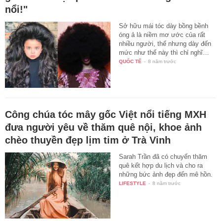
nổi!"
Sở hữu mái tóc dày bồng bềnh
óng ả là niềm mơ ước của rất
nhiều người, thế nhưng dày đến
mức như thế này thì chỉ nghĩ…
QUỐC TẾ
-
8 năm trước
Công chúa tóc mây gốc Việt nổi tiếng MXH
đưa người yêu về thăm quê nội, khoe ảnh
chèo thuyền đẹp lịm tim ở Trà Vinh
Sarah Trần đã có chuyến thăm
quê kết hợp du lịch và cho ra
những bức ảnh đẹp đến mê hồn.
LIFESTYLE
-
8 năm trước