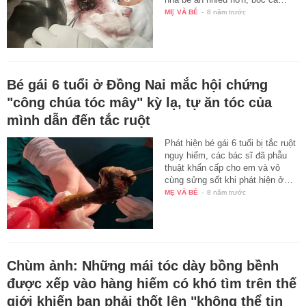
MẸ VÀ BÉ
-
8 năm trước
Bé gái 6 tuổi ở Đồng Nai mắc hội chứng
"công chúa tóc mây" kỳ lạ, tự ăn tóc của
mình dẫn đến tắc ruột
Phát hiện bé gái 6 tuổi bị tắc ruột
nguy hiểm, các bác sĩ đã phẫu
thuật khẩn cấp cho em và vô
cùng sửng sốt khi phát hiện ở…
MẸ VÀ BÉ
-
8 năm trước
Chùm ảnh: Những mái tóc dày bồng bềnh
được xếp vào hàng hiếm có khó tìm trên thế
giới khiến bạn phải thốt lên "không thể tin