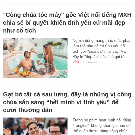
"Công chúa tóc mây" gốc Việt nổi tiếng MXH
chia sẻ bí quyết khiến tình yêu cứ mãi đẹp
như cổ tích
Người dùng mạng thắc mắc phải
làm thế nào để có tình yêu cổ
tích với "soái ca" như vậy. Và
đây là "đáp án" của "cô gái tóc…
YÊU
-
8 năm trước
Gạt bỏ tất cả sau lưng, đây là những vị công
chúa sẵn sàng “hết mình vì tình yêu” để
cưới thường dân
Trong bộ phim hoạt hình nổi tiếng
“Tangled”, không khán giả nào có
thể quên được nàng công chúa