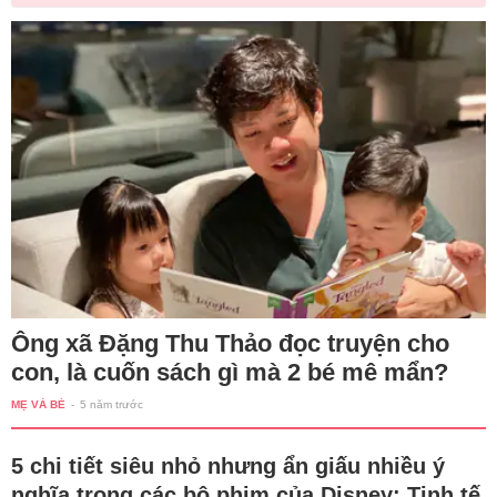
Ông xã Đặng Thu Thảo đọc truyện cho
con, là cuốn sách gì mà 2 bé mê mẩn?
MẸ VÀ BÉ
-
5 năm trước
5 chi tiết siêu nhỏ nhưng ẩn giấu nhiều ý
nghĩa trong các bộ phim của Disney: Tinh tế