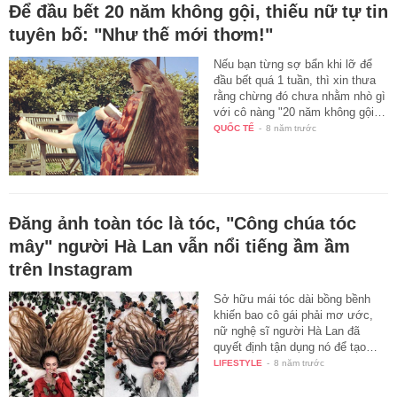
Để đầu bết 20 năm không gội, thiếu nữ tự tin
tuyên bố: "Như thế mới thơm!"
Nếu bạn từng sợ bẩn khi lỡ để
đầu bết quá 1 tuần, thì xin thưa
rằng chừng đó chưa nhằm nhò gì
với cô nàng "20 năm không gội…
QUỐC TẾ
-
8 năm trước
Đăng ảnh toàn tóc là tóc, "Công chúa tóc
mây" người Hà Lan vẫn nổi tiếng ầm ầm
trên Instagram
Sở hữu mái tóc dài bồng bềnh
khiến bao cô gái phải mơ ước,
nữ nghệ sĩ người Hà Lan đã
quyết định tận dụng nó để tạo…
LIFESTYLE
-
8 năm trước