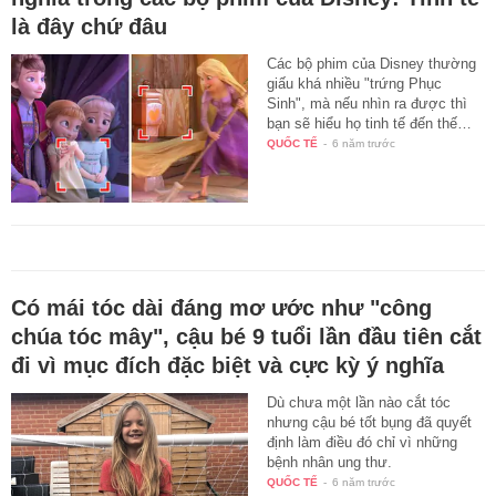
là đây chứ đâu
Các bộ phim của Disney thường
giấu khá nhiều "trứng Phục
Sinh", mà nếu nhìn ra được thì
bạn sẽ hiểu họ tinh tế đến thế…
QUỐC TẾ
-
6 năm trước
Có mái tóc dài đáng mơ ước như "công
chúa tóc mây", cậu bé 9 tuổi lần đầu tiên cắt
đi vì mục đích đặc biệt và cực kỳ ý nghĩa
Dù chưa một lần nào cắt tóc
nhưng cậu bé tốt bụng đã quyết
định làm điều đó chỉ vì những
bệnh nhân ung thư.
QUỐC TẾ
-
6 năm trước