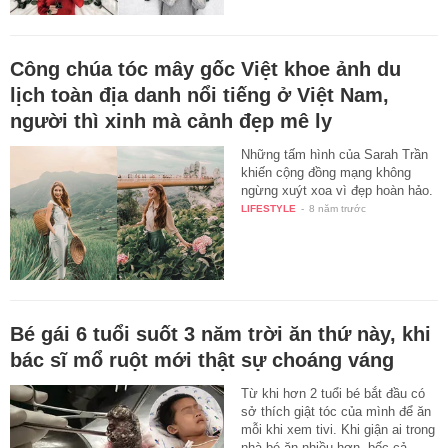
Công chúa tóc mây gốc Việt khoe ảnh du
lịch toàn địa danh nổi tiếng ở Việt Nam,
người thì xinh mà cảnh đẹp mê ly
Những tấm hình của Sarah Trần
khiến cộng đồng mạng không
ngừng xuýt xoa vì đẹp hoàn hảo.
LIFESTYLE
-
8 năm trước
Bé gái 6 tuổi suốt 3 năm trời ăn thứ này, khi
bác sĩ mổ ruột mới thật sự choáng váng
Từ khi hơn 2 tuổi bé bắt đầu có
sở thích giật tóc của mình để ăn
mỗi khi xem tivi. Khi giận ai trong
nhà bé ăn nhiều hơn, bốc cả…