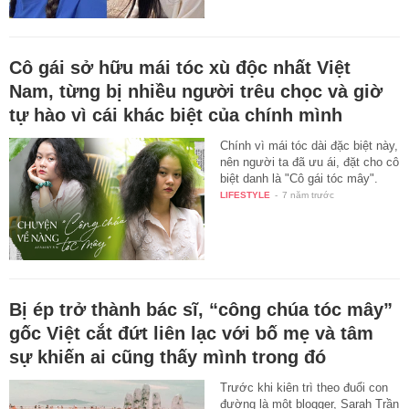
Cô gái sở hữu mái tóc xù độc nhất Việt
Nam, từng bị nhiều người trêu chọc và giờ
tự hào vì cái khác biệt của chính mình
Chính vì mái tóc dài đặc biệt này,
nên người ta đã ưu ái, đặt cho cô
biệt danh là "Cô gái tóc mây".
LIFESTYLE
-
7 năm trước
Bị ép trở thành bác sĩ, “công chúa tóc mây”
gốc Việt cắt đứt liên lạc với bố mẹ và tâm
sự khiến ai cũng thấy mình trong đó
Trước khi kiên trì theo đuổi con
đường là một blogger, Sarah Trần