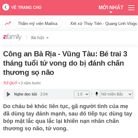
MỚI NHẤT
VỀ TRANG CHỦ
Thẩm mỹ viện Mailisa
Xét xử Thùy Tiên - Quang Linh Vlogs
Xã hội
Công an Bà Rịa - Vũng Tàu: Bé trai 3
tháng tuổi tử vong do bị đánh chấn
thương sọ não
TỨ QUÝ
3 năm trước
Nghe đọc bài
2:04
Do cháu bé khóc liên tục, gã người tình của mẹ
đã dùng tay đánh mạnh, sau đó tiếp tục dùng tay
bóp mặt lắc qua lắc lại khiến nạn nhân chấn
thương sọ não, tử vong.