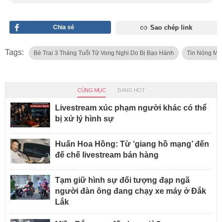
Chia sẻ
Sao chép link
Tags:
Bé Trai 3 Tháng Tuổi Tử Vong Nghi Do Bị Bạo Hành
Tin Nóng Mỗ
CÙNG MỤC
ĐANG HOT
Livestream xúc phạm người khác có thể
bị xử lý hình sự
Huấn Hoa Hồng: Từ ‘giang hồ mạng’ đến
đế chế livestream bán hàng
Tạm giữ hình sự đối tượng đạp ngã
người đàn ông đang chạy xe máy ở Đắk
Lắk