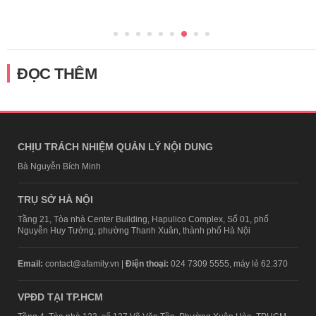
ĐỌC THÊM
CHỊU TRÁCH NHIỆM QUẢN LÝ NỘI DUNG
Bà Nguyễn Bích Minh
TRỤ SỞ HÀ NỘI
Tầng 21, Tòa nhà Center Building, Hapulico Complex, Số 01, phố
Nguyễn Huy Tưởng, phường Thanh Xuân, thành phố Hà Nội
Email:
contact@afamily.vn |
Điện thoại:
024 7309 5555, máy lẻ 62.370
VPĐD TẠI TP.HCM