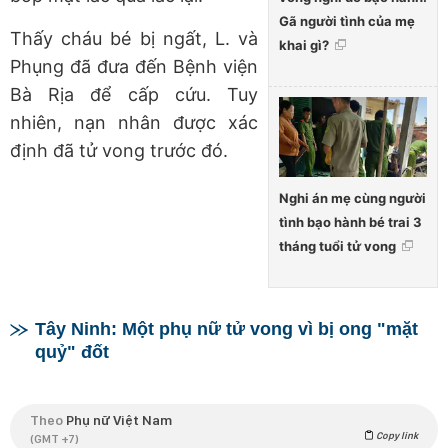
Gã người tình của mẹ
Thấy cháu bé bị ngất, L. và
khai gì?
Phụng đã đưa đến Bệnh viện
Bà Rịa để cấp cứu. Tuy
nhiên, nạn nhân được xác
định đã tử vong trước đó.
Nghi án mẹ cùng người
tình bạo hành bé trai 3
tháng tuổi tử vong
Tây Ninh: Một phụ nữ tử vong vì bị ong "mặt
quỷ" đốt
Theo
Phụ nữ Việt Nam
Copy link
(GMT +7)