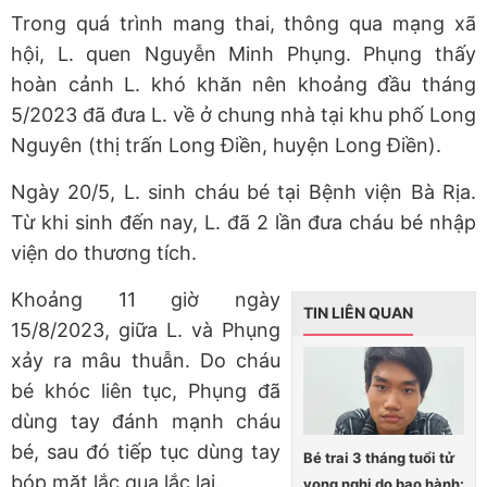
Trong quá trình mang thai, thông qua mạng xã
hội, L. quen Nguyễn Minh Phụng. Phụng thấy
hoàn cảnh L. khó khăn nên khoảng đầu tháng
5/2023 đã đưa L. về ở chung nhà tại khu phố Long
Nguyên (thị trấn Long Điền, huyện Long Điền).
Ngày 20/5, L. sinh cháu bé tại Bệnh viện Bà Rịa.
Từ khi sinh đến nay, L. đã 2 lần đưa cháu bé nhập
viện do thương tích.
Khoảng 11 giờ ngày
TIN LIÊN QUAN
15/8/2023, giữa L. và Phụng
xảy ra mâu thuẫn. Do cháu
bé khóc liên tục, Phụng đã
dùng tay đánh mạnh cháu
bé, sau đó tiếp tục dùng tay
Bé trai 3 tháng tuổi tử
bóp mặt lắc qua lắc lại.
vong nghi do bạo hành: