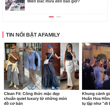
Miền Bắc mưa đến bao giờ?
TIN NỔI BẬT AFAMILY
Clean Fit: Công thức mặc đẹp
Khung cảnh gi
chuẩn quiet luxury từ những món
Huấn Hoa Hồng
đồ cơ bản
tụ tập như "đi 