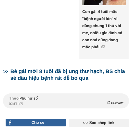
Con gái 4 tuổi mắc
"bệnh người lớn" vì
dùng chung 1 thứ với
mẹ, nhiều gia đình có
con nhỏ cũng đang
mắc phải
Bé gái mới 8 tuổi đã bị ung thư hạch, BS chia
sẻ dấu hiệu bệnh rất dễ bỏ qua
Theo
Phụ nữ số
Copy link
(GMT +7)
Chia sẻ
Sao chép link