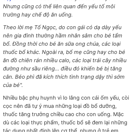
Nhưng cũng có thể liên quan đến yếu tố môi
trường hay chế độ ăn uống.
Theo lời mẹ Tố Ngọc, do con gái có dạ dày yếu
nên gia đình thường hầm nhân sâm cho bé tẩm
bổ. Đồng thời cho bé ăn sữa ong chúa, các loại
thuốc bổ khác. Ngoài ra, bố mẹ cũng hay cho bé
ăn đồ chiên rán nhiều calo, các loại trái cây nhiều
đường như sầu riêng... điều đó khiến bé bị tăng
cân. Béo phì đã kích thích tình trạng dậy thì sớm
của bé".
Nhiều bậc phụ huynh vì lo lắng con cái ốm yếu, còi
cọc nên đã tự ý mua những loại đồ bổ dưỡng,
thuốc tăng trưởng chiều cao cho con uống. Mặc
dù các loại thực phẩm, thuốc bổ sẽ đem lại những
tác dụng nhất định lên cơ thể, nhưng ở trẻ em