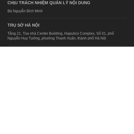
CHỊU TRÁCH NHIỆM QUẢN LÝ NỘI DUNG
Bà Nguyễn Bích Minh
TRỤ SỞ HÀ NỘI
Tầng 21, Tòa nhà Center Building, Hapulico Complex, Số 01, phố
Nguyễn Huy Tưởng, phường Thanh Xuân, thành phố Hà Nội
Email:
contact@afamily.vn |
Điện thoại:
024 7309 5555, máy lẻ 62.370
VPĐD TẠI TP.HCM
Tầng 4, Tòa nhà 123, số 127 Võ Văn Tần, Phường Xuân Hòa, TPHCM
Điện thoại:
028 7307 7979
Giấy phép thiết lập trang thông tin điện tử tổng hợp trên mạng số
2217/GP-TTĐT do Sở Thông tin và Truyền thông Hà Nội cấp ngày 10
tháng 4 năm 2019
© Copyright 2008 - 2024 – Công ty Cổ phần VCCorp