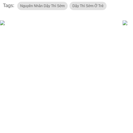
Tags:
Nguyên Nhân Dậy Thì Sớm
Dậy Thì Sớm Ở Trẻ