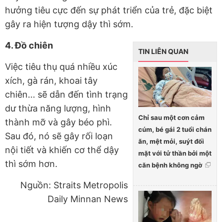
hưởng tiêu cực đến sự phát triển của trẻ, đặc biệt
gây ra hiện tượng dậy thì sớm.
4. Đồ chiên
TIN LIÊN QUAN
Việc tiêu thụ quá nhiều xúc
xích, gà rán, khoai tây
chiên... sẽ dẫn đến tình trạng
dư thừa năng lượng, hình
Chỉ sau một cơn cảm
thành mỡ và gây béo phì.
cúm, bé gái 2 tuổi chán
Sau đó, nó sẽ gây rối loạn
ăn, mệt mỏi, suýt đối
nội tiết và khiến cơ thể dậy
mặt với tử thần bởi một
thì sớm hơn.
căn bệnh không ngờ
Nguồn: Straits Metropolis
Daily Minnan News