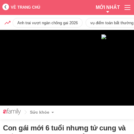
MỚI NHẤT
VỀ TRANG CHỦ
Anh trai vượt ngàn chông gai 2026
vụ điểm toán bất thường
Sức khỏe
Con gái mới 6 tuổi nhưng tử cung và