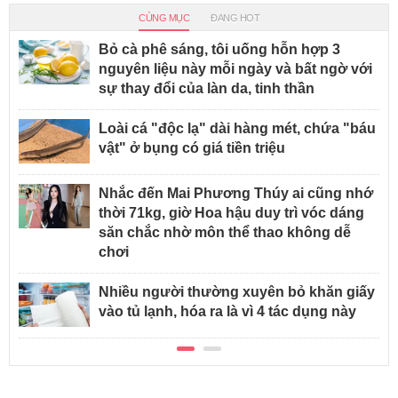
CÙNG MỤC
ĐANG HOT
Bỏ cà phê sáng, tôi uống hỗn hợp 3
nguyên liệu này mỗi ngày và bất ngờ với
sự thay đổi của làn da, tinh thần
Loài cá "độc lạ" dài hàng mét, chứa "báu
vật" ở bụng có giá tiền triệu
Nhắc đến Mai Phương Thúy ai cũng nhớ
thời 71kg, giờ Hoa hậu duy trì vóc dáng
săn chắc nhờ môn thể thao không dễ
chơi
Nhiều người thường xuyên bỏ khăn giấy
vào tủ lạnh, hóa ra là vì 4 tác dụng này