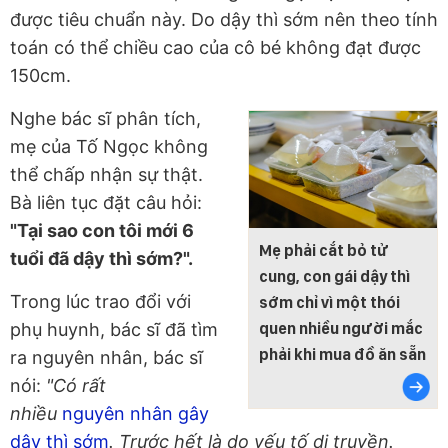
được tiêu chuẩn này. Do dậy thì sớm nên theo tính
toán có thể chiều cao của cô bé không đạt được
150cm.
Nghe bác sĩ phân tích,
mẹ của Tố Ngọc không
thể chấp nhận sự thật.
Bà liên tục đặt câu hỏi:
"Tại sao con tôi mới 6
Mẹ phải cắt bỏ tử
tuổi đã dậy thì sớm?".
cung, con gái dậy thì
Trong lúc trao đổi với
sớm chỉ vì một thói
phụ huynh, bác sĩ đã tìm
quen nhiều người mắc
phải khi mua đồ ăn sẵn
ra nguyên nhân, bác sĩ
nói:
"Có rất
nhiều
nguyên nhân gây
dậy thì sớm
. Trước hết là do yếu tố di truyền.