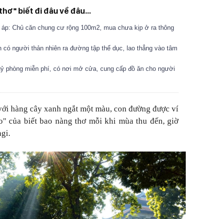
thơ" biết đi đâu về đâu...
m áp: Chủ căn chung cư rộng 100m2, mua chưa kịp ở ra thông
 có người thản nhiên ra đường tập thể dục, lao thẳng vào tâm
ỷ phòng miễn phí, có nơi mở cửa, cung cấp đồ ăn cho người
ới hàng cây xanh ngắt một màu, con đường được ví
o" của biết bao nàng thơ mỗi khi mùa thu đến, giờ
gi.