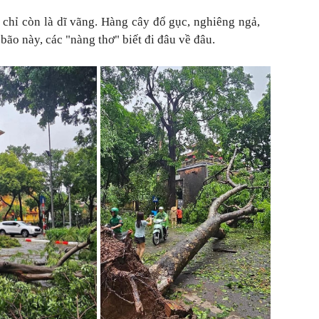
 chỉ còn là dĩ vãng. Hàng cây đổ gục, nghiêng ngả,
bão này, các "nàng thơ" biết đi đâu về đâu.