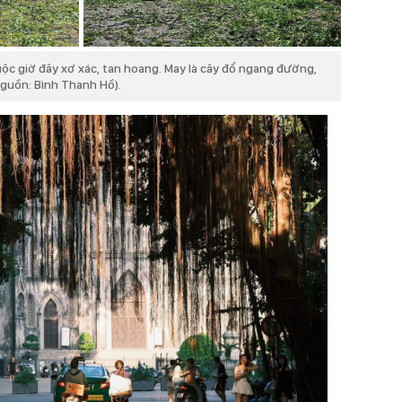
c giờ đây xơ xác, tan hoang. May là cây đổ ngang đường,
guồn: Bình Thanh Hồ).