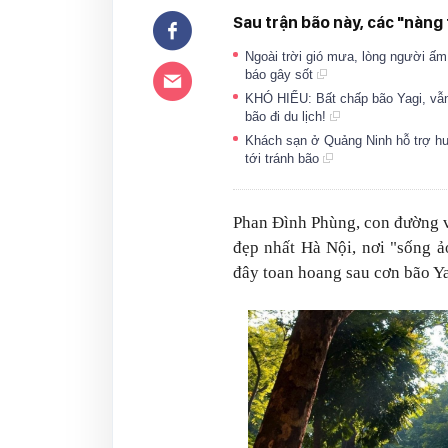
Sau trận bão này, các "nàng 
Ngoài trời gió mưa, lòng người ấ
báo gây sốt
KHÓ HIỂU: Bất chấp bão Yagi, vẫn
bão đi du lịch!
Khách sạn ở Quảng Ninh hỗ trợ hu
tới tránh bão
Phan Đình Phùng, con đường v
đẹp nhất Hà Nội, nơi "sống ả
đây toan hoang sau cơn bão Ya