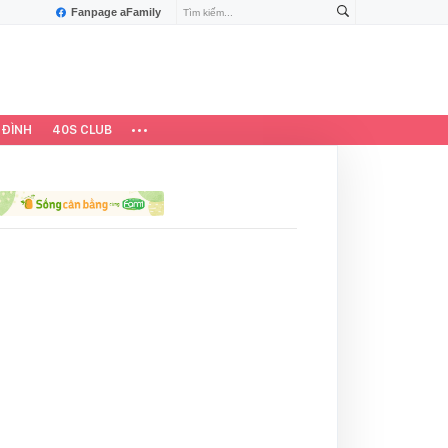
Fanpage aFamily
 ĐÌNH
40S CLUB