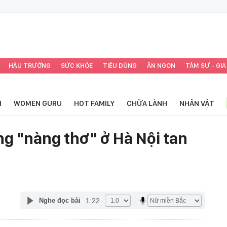
HẬU TRƯỜNG
SỨC KHỎE
TIÊU DÙNG
ĂN NGON
TÂM SỰ - GIA
H
WOMEN GURU
HOT FAMILY
CHỮA LÀNH
NHÂN VẬT
 "nàng thơ" ở Hà Nội tan
1:22
Nghe đọc bài