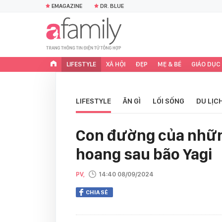
EMAGAZINE
DR. BLUE
LIFESTYLE
XÃ HỘI
ĐẸP
MẸ & BÉ
GIÁO DỤC
LIFESTYLE
ĂN GÌ
LỐI SỐNG
DU LỊC
Con đường của những
hoang sau bão Yagi
PV,
14:40 08/09/2024
CHIA SẺ