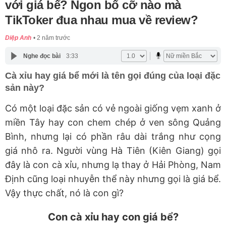
với giá bể? Ngon bổ cỡ nào mà
TikToker đua nhau mua về review?
Diệp Anh
2 năm trước
Nghe đọc bài
3:33
Cà xỉu hay giá bể mới là tên gọi đúng của loại đặc
sản này?
Có một loại đặc sản có vẻ ngoài giống vẹm xanh ở
miền Tây hay con chem chép ở ven sông Quảng
Bình, nhưng lại có phần râu dài trắng như cọng
giá nhô ra. Người vùng Hà Tiên (Kiên Giang) gọi
đây là con cà xỉu, nhưng lạ thay ở Hải Phòng, Nam
Định cũng loại nhuyễn thể này nhưng gọi là giá bể.
Vậy thực chất, nó là con gì?
Con cà xỉu hay con giá bể?