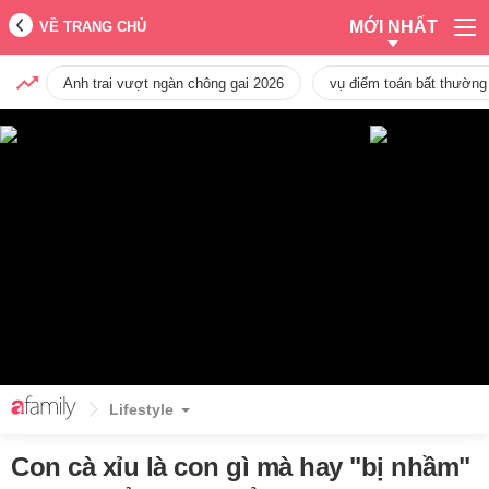
MỚI NHẤT
VỀ TRANG CHỦ
Anh trai vượt ngàn chông gai 2026
vụ điểm toán bất thường
Lifestyle
Con cà xỉu là con gì mà hay "bị nhầm"