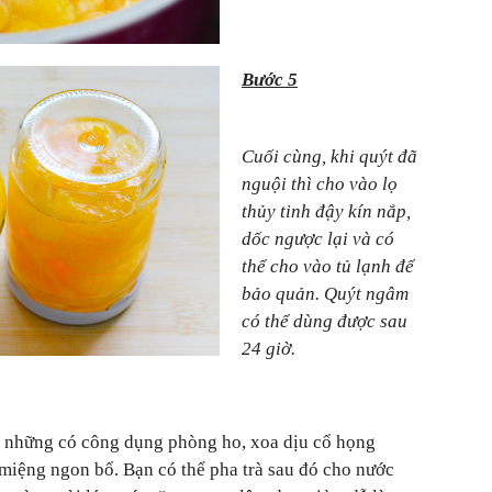
Bước 5
Cuối cùng, khi quýt đã
nguội thì cho vào lọ
thủy tinh đậy kín nắp,
dốc ngược lại và có
thể cho vào tủ lạnh để
bảo quản. Quýt ngâm
có thể dùng được sau
24 giờ.
những có công dụng phòng ho, xoa dịu cổ họng
miệng ngon bổ. Bạn có thể pha trà sau đó cho nước