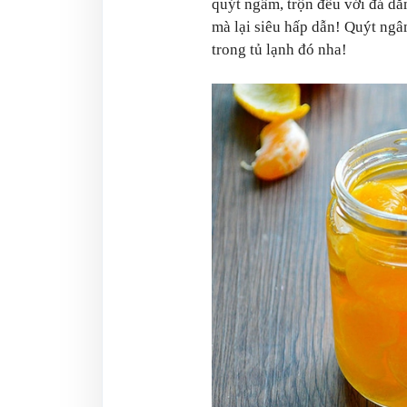
quýt ngâm, trộn đều với đá dă
mà lại siêu hấp dẫn! Quýt ng
trong tủ lạnh đó nha!