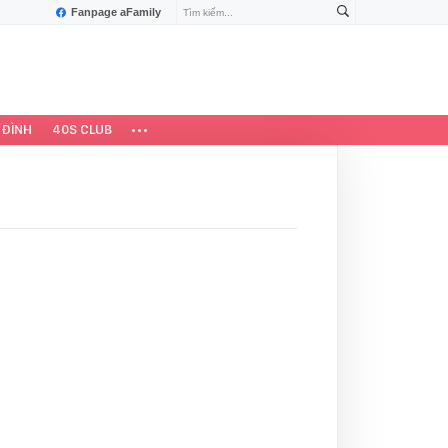
Fanpage aFamily
 ĐÌNH
40S CLUB