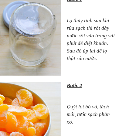
Lọ thủy tinh sau khi
rửa sạch thì rót đầy
nước sôi vào trong vài
phút để diệt khuẩn.
Sau đó úp lại để lọ
thật ráo nước.
Bước 2
Quýt lột bỏ vỏ, tách
múi, tước sạch phần
xơ.