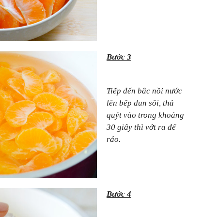
Bước 3
Tiếp đến bắc nồi nước
lên bếp đun sôi, thả
quýt vào trong khoảng
30 giây thì vớt ra để
ráo.
Bước 4