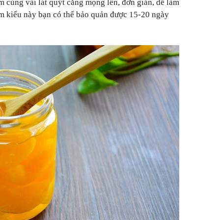
m cùng vài lát quýt căng mọng lên, đơn giản, dễ làm
âm kiểu này bạn có thể bảo quản được 15-20 ngày