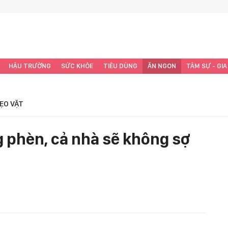
HẬU TRƯỜNG
SỨC KHỎE
TIÊU DÙNG
ĂN NGON
TÂM SỰ - GIA
ẸO VẶT
 phèn, cả nhà sẽ không sợ