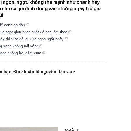
ị ngon, ngọt, không the mạnh như chanh hay
 cho cả gia đình dùng vào những ngày trở gió
i.
 để dành ăn dần
ua ngọt giòn ngon nhất để bạn làm theo
ày thì vừa dễ lại vừa ngon ngất ngây
ng xanh không nổi váng
hòng chống ho, cảm cúm
 bạn cần chuẩn bị nguyên liệu sau:
Bước 1