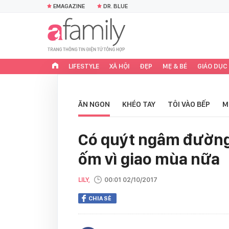
EMAGAZINE
DR. BLUE
LIFESTYLE
XÃ HỘI
ĐẸP
MẸ & BÉ
GIÁO DỤC
ĂN NGON
KHÉO TAY
TÔI VÀO BẾP
M
Có quýt ngâm đường
ốm vì giao mùa nữa
LILY,
00:01 02/10/2017
CHIA SẺ