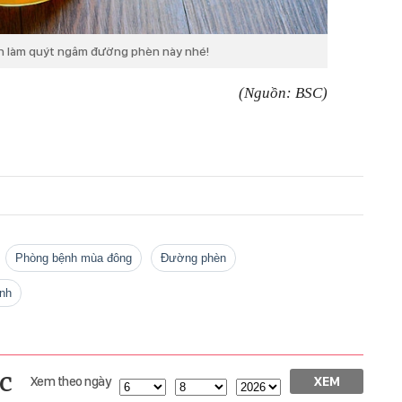
ch làm quýt ngâm đường phèn này nhé!
(Nguồn: BSC)
phòng bệnh mùa đông
Đường phèn
nh
c
Xem theo ngày
XEM