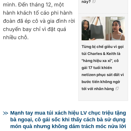
này?
mình. Đến tháng 12, một
hành khách tố cáo phi hành
đoàn đã ép cô và gia đình rời
chuyến bay chỉ vì đặt quá
nhiều chỗ.
Từng bị chế giễu vì gọi
túi Charles & Keith là
"hàng hiệu xa xỉ", cô
gái 17 tuổi khiến
netizen phục sát đất vì
bước tiến không ngờ
tới với nhãn hàng
Mạnh tay mua túi xách hiệu LV chục triệu tặng
bà ngoại, cô gái sốc khi thấy cách bà sử dụng
món quà nhưng không dám trách móc nửa lời