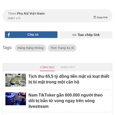
Theo
Phụ Nữ Việt Nam
Copy link
(GMT +7)
Chia sẻ
Sao chép link
Tags:
Hãng Hàng Không
Thời Trang Xa Xỉ
CÙNG MỤC
ĐANG HOT
Tịch thu 65,5 tỷ đồng tiền mặt và loạt thiết
bị bí mật trong một căn hộ
Nam TikToker gần 600.000 người theo
dõi bị bắn tử vong ngay trên sóng
livestream