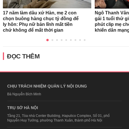
17 năm làm dâu xứ Hàn, mẹ 2 con
Ngô Thanh Vân
chọn buông hàng chục tỷ đồng để
gái 1 tuổi thử 
ly hôn: Phụ nữ bản lĩnh mất tiền
phút clip mẹ ch
chứ không để mất thời gian
khiến dân mạng
ĐỌC THÊM
CHỊU TRÁCH NHIỆM QUẢN LÝ NỘI DUNG
Bà Nguyễn Bích Minh
TRỤ SỞ HÀ NỘI
Tầng 21, Tòa nhà Center Building, Hapulico Complex, Số 01, phố
Nguyễn Huy Tưởng, phường Thanh Xuân, thành phố Hà Nội