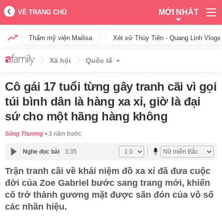
MỚI NHẤT
VỀ TRANG CHỦ
Thẩm mỹ viện Mailisa
Xét xử Thùy Tiên - Quang Linh Vlogs
Xã hội
Quốc tế
Cô gái 17 tuổi từng gây tranh cãi vì gọi
túi bình dân là hàng xa xỉ, giờ là đại
sứ cho một hãng hàng không
Sông Thương
3 năm trước
Nghe đọc bài
3:35
Trận tranh cãi về khái niệm đồ xa xỉ đã đưa cuộc
đời của Zoe Gabriel bước sang trang mới, khiến
cô trở thành gương mặt được săn đón của vô số
các nhãn hiệu.