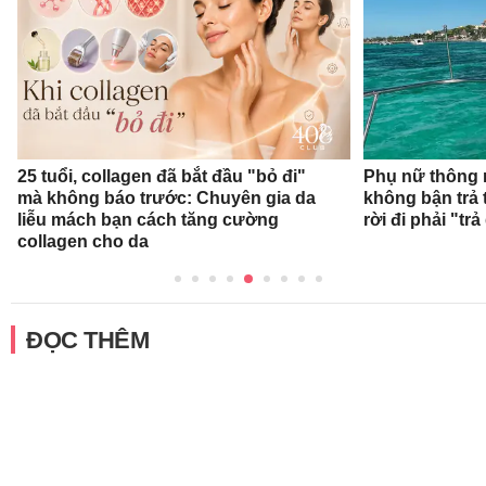
25 tuổi, collagen đã bắt đầu "bỏ đi"
Phụ nữ thông 
mà không báo trước: Chuyên gia da
không bận trả 
liễu mách bạn cách tăng cường
rời đi phải "trả
collagen cho da
ĐỌC THÊM