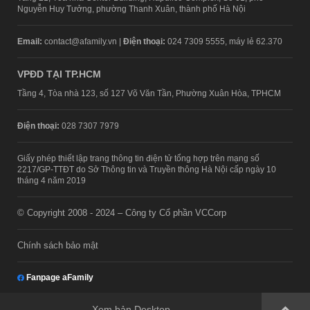
Nguyễn Huy Tưởng, phường Thanh Xuân, thành phố Hà Nội
Email:
contact@afamily.vn |
Điện thoại:
024 7309 5555, máy lẻ 62.370
VPĐD TẠI TP.HCM
Tầng 4, Tòa nhà 123, số 127 Võ Văn Tần, Phường Xuân Hòa, TPHCM
Điện thoại:
028 7307 7979
Giấy phép thiết lập trang thông tin điện tử tổng hợp trên mạng số
2217/GP-TTĐT do Sở Thông tin và Truyền thông Hà Nội cấp ngày 10
tháng 4 năm 2019
© Copyright 2008 - 2024 – Công ty Cổ phần VCCorp
Chính sách bảo mật
Fanpage aFamily
Xem bản Desktop