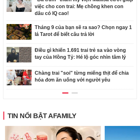
việc cho con trai: Mẹ chồng khen con
dâu có IQ cao!
Tháng 9 của bạn sẽ ra sao? Chọn ngay 1
lá Tarot để biết câu trả lời
Điều gì khiến 1.691 trai trẻ sa vào vòng
tay của Hồng Tỷ: Hé lộ góc nhìn tâm lý
Chàng trai "soi" từng miếng thịt để chia
hóa đơn ăn uống với người yêu
TIN NỔI BẬT AFAMILY