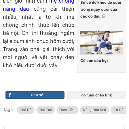
Đến giờ, tình cảm
mẹ chồng
Sự cố dở khóc dở cười
nàng dâu
cũng cải thiện
trong ngày cưới của
các cô dâu
nhiều, nhất là từ khi mẹ
chồng chính thức lên chức
bà nội. Chỉ thi thoảng, ngắm
lại album ảnh chụp hôm cưới,
Trang vẫn phải giải thích với
mọi người về vết cháy đen
Cô con dâu hụt
khó hiểu dưới đuôi váy.
Chia sẻ
Sao chép link
Tags:
Chú Rể
Thủ Tục
Đám Cứoi
Nàng Dâu Mới
Cô Đẩu