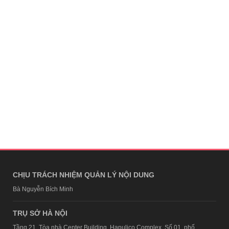
CHỊU TRÁCH NHIỆM QUẢN LÝ NỘI DUNG
Bà Nguyễn Bích Minh
TRỤ SỞ HÀ NỘI
Tầng 21, Tòa nhà Center Building, Hapulico Complex, Số 01, phố