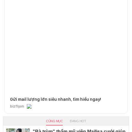
Gửi mail lượng lớn siêu nhanh, tìm hiểu ngay!
bizfly.vn
CÙNG MỤC
ĐANG HOT
"Bà trùm" thẩm mỹ viện Mailisa cưới giúp