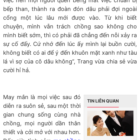
việc nên mọi người quên béng mất việc chuẩn bị
bếp than, thành ra đoàn đón dâu phải đợi ngoài
cổng một lúc lâu mới được vào. Từ khi biết
chuyện, mình vẫn trách chồng sao không cho
mình biết sớm, thì có phải đã chẳng đến nỗi xảy ra
sự cố đấy. Cứ nhớ đến lúc ấy mình lại buồn cười,
không biết có ai để ý đến khuôn mặt xanh như tàu
lá vì sợ của cô dâu không”, Trang vừa chia sẻ vừa
cười hỉ hả.
May mắn là mọi việc sau đó
TIN LIÊN QUAN
diễn ra suôn sẻ, sau một thời
gian chung sống cùng nhà
chồng, mọi người dần thân
thiết và cởi mở với nhau hơn.