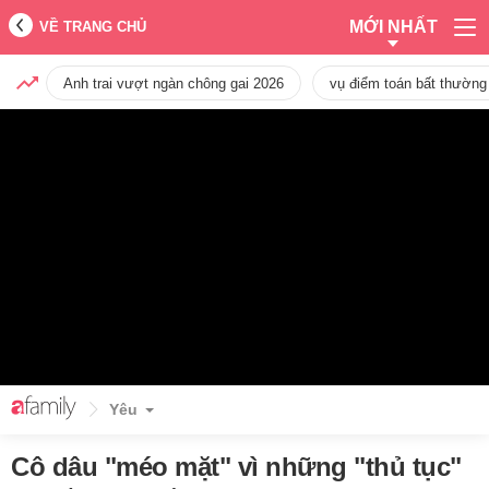
MỚI NHẤT
VỀ TRANG CHỦ
Anh trai vượt ngàn chông gai 2026
vụ điểm toán bất thường
Yêu
Cô dâu "méo mặt" vì những "thủ tục"