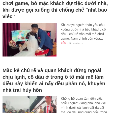
chơi game, bỏ mặc khách dự tiệc dưới nhà,
khi được gọi xuống thì chống chế "nhà bao
việc''
Khi được người thân yêu cầu
xuống dưới nhà tiếp khách, cô
dâu - chú rể vẫn mải mê chơi
game. Nam chính còn vừa…
YÊU
-
6 năm trước
Mặc kệ chú rể và quan khách đứng ngoài
chịu lạnh, cô dâu ở trong ô tô mải mê làm
điều này khiến ai nấy đều phẫn nộ, khuyên
nhà trai hủy hôn
Không hề quan tâm đến việc
nhiều người đang phải chờ đợi
mình dưới cái lạnh cắt da cắt
thịt, cô dâu ung dung ngồi trong…