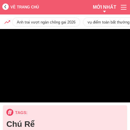
MỚI NHẤT
VỀ TRANG CHỦ
Anh trai vượt ngàn chông gai 2026
vụ điểm toán bất thường
TAGS:
Chú Rể