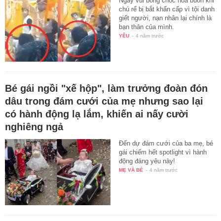
Ngày vui bỗng chốc hóa buồn khi
chú rể bị bắt khẩn cấp vì tội danh
giết người, nạn nhân lại chính là
bạn thân của mình.
YÊU
-
4 năm trước
Bé gái ngồi "xế hộp", làm trưởng đoàn đón
dâu trong đám cưới của mẹ nhưng sao lại
có hành động lạ lắm, khiến ai nấy cười
nghiêng ngả
Đến dự đám cưới của ba mẹ, bé
gái chiếm hết spotlight vì hành
động đáng yêu này!
MẸ VÀ BÉ
-
4 năm trước