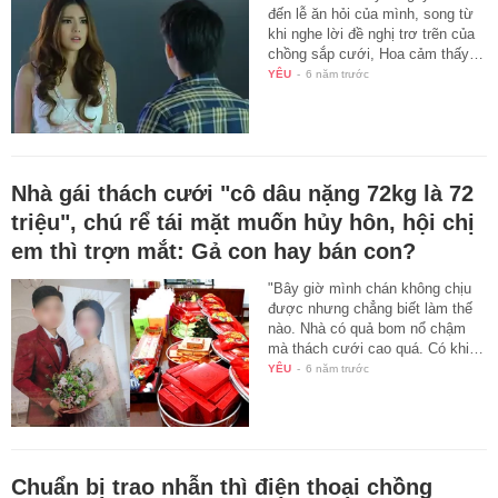
đến lễ ăn hỏi của mình, song từ
khi nghe lời đề nghị trơ trẽn của
chồng sắp cưới, Hoa cảm thấy…
YÊU
-
6 năm trước
Nhà gái thách cưới "cô dâu nặng 72kg là 72
triệu", chú rể tái mặt muốn hủy hôn, hội chị
em thì trợn mắt: Gả con hay bán con?
"Bây giờ mình chán không chịu
được nhưng chẳng biết làm thế
nào. Nhà có quả bom nổ chậm
mà thách cưới cao quá. Có khi…
YÊU
-
6 năm trước
Chuẩn bị trao nhẫn thì điện thoại chồng