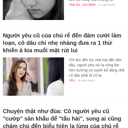
TÂM SỰ - GIA ĐÌNH
-
6 năm trước
Người yêu cũ của chú rể đến đám cưới làm
loạn, cô dâu chỉ nhẹ nhàng đưa ra 1 thứ
khiến ả kia muối mặt rút lui
Chỉ đợi đến lúc nhà trai đến đón
dâu, người phụ nữ lạ xông lên
hôn trường và tuyên bố đáng nhẽ
cô dâu phải là cô ta.
YÊU
-
6 năm trước
Chuyện thật như đùa: Cô người yêu cũ
"cướp" sân khấu để "tấu hài", song ai cũng
chăm chú đến biểu hiện lạ lùng của chú rể