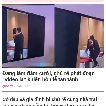
Đang làm đám cưới, chú rể phát đoạn
"video lạ" khiến hôn lễ tan tành
QUỐC TẾ
-
2 năm trước
Cô dâu và gia đình bị chú rể cùng nhà trai
lao vào đánh đấm túi bụi vì thực đơn đãi