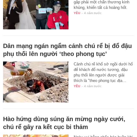
gặp phải một chấn thương kinh
khủng, khiến tất cả hoảng hốt.
YÊU
-
4 năm trước
Dân mạng ngán ngẩm cảnh chú rể bị đổ đậu
phụ thối lên người ‘theo phong tục’
Cảnh chú rể khổ sở ngồi dưới hố
để khách đổ nước tương, đậu
phụ thối lên người được giải
thích là "theo phong tục địa…
YÊU
-
4 năm trước
Hào hứng dùng súng ăn mừng ngày cưới,
chú rể gây ra kết cục bi thảm