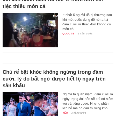
tiệc thiếu món cá
Ít nhất 6 người đã bị thương sau
khi một cuộc đụng độ nổ ra tại
đám cưới vì thực đơn không có
món cá.
QUỐC TẾ
-
2 năm trước
Chú rể bật khóc không ngừng trong đám
cưới, lý do bất ngờ được tiết lộ ngay trên
sân khấu
Người ta quan niệm, đám cưới là
ngày trọng đại nên sẽ chỉ có niềm
vui và tiếng cười. Nhưng phần
lớn bố mẹ cô dâu thường khó…
YÊU
-
3 năm trước