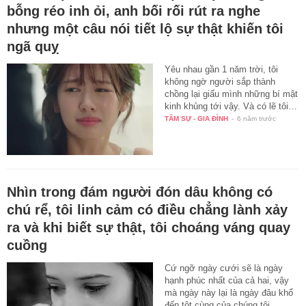
bỗng réo inh ỏi, anh bối rối rút ra nghe
nhưng một câu nói tiết lộ sự thật khiến tôi
ngã quỵ
Yêu nhau gần 1 năm trời, tôi
không ngờ người sắp thành
chồng lại giấu mình những bí mật
kinh khủng tới vậy. Và có lẽ tôi…
TÂM SỰ - GIA ĐÌNH
-
6 năm trước
Nhìn trong đám người đón dâu không có
chú rể, tôi linh cảm có điều chẳng lành xảy
ra và khi biết sự thật, tôi choáng váng quay
cuồng
Cứ ngỡ ngày cưới sẽ là ngày
hạnh phúc nhất của cả hai, vậy
mà ngày này lại là ngày đâu khổ
đến tột cùng của chúng tôi.