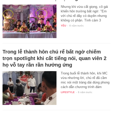
Nhưng khi vừa cất giọng, cô gái
khiến hôn trường bất ngờ: "Em
với chú rể đây có duyên nhưng
không có phận. Tình cảm 3
năm…
YÊU
-
6 năm trước
Trong lễ thành hôn chú rể bất ngờ chiếm
trọn spotlight khi cất tiếng nói, quan viên 2
họ vỗ tay rần rần hưởng ứng
Trong buổi lễ thành hôn, khi MC
vừa nhường lời, chú rể đã cầm
mic nói một tràng dài đúng phong
cách dẫn chương trình đám
cưới…
LIFESTYLE
-
6 năm trước