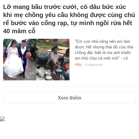
Lỡ mang bầu trước cưới, cô dâu bức xúc
khi mẹ chồng yêu cầu không được cùng chú
rể bước vào cổng rạp, tự mình ngồi rửa hết
40 mâm cỗ
"Em con nhà nông nên em làm
được hết nhưng thái độ của nhà
chồng đặc biệt là mẹ anh khiến
em khó chịu và mệt mỏi" - cô
dâu…
YÊU
-
6 năm trước
Xem thêm