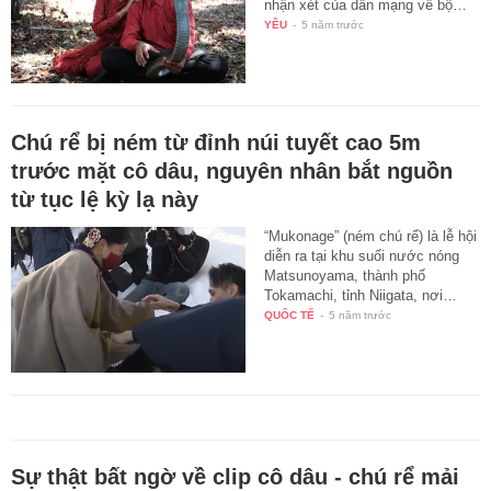
nhận xét của dân mạng về bộ…
YÊU
-
5 năm trước
Chú rể bị ném từ đỉnh núi tuyết cao 5m
trước mặt cô dâu, nguyên nhân bắt nguồn
từ tục lệ kỳ lạ này
“Mukonage” (ném chú rể) là lễ hội
diễn ra tại khu suối nước nóng
Matsunoyama, thành phố
Tokamachi, tỉnh Niigata, nơi…
QUỐC TẾ
-
5 năm trước
Sự thật bất ngờ về clip cô dâu - chú rể mải