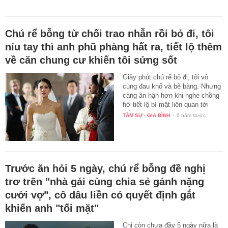
Chú rể bỗng từ chối trao nhẫn rồi bỏ đi, tôi
níu tay thì anh phũ phàng hất ra, tiết lộ thêm
về căn chung cư khiến tôi sửng sốt
Giây phút chú rể bỏ đi, tôi vô
cùng đau khổ và bẽ bàng. Nhưng
càng ân hận hơn khi nghe chồng
hờ tiết lộ bí mật liên quan tới
bố…
TÂM SỰ - GIA ĐÌNH
-
6 năm trước
Trước ăn hỏi 5 ngày, chú rể bỗng đề nghị
trơ trẽn "nhà gái cùng chia sẻ gánh nặng
cưới vợ", cô dâu liền có quyết định gắt
khiến anh "tối mặt"
Chỉ còn chưa đầy 5 ngày nữa là