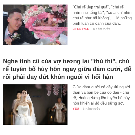
"Chú rể đẹp trai quá", "chú rể
nhìn như tổng tài", "có ai chỉ nhìn
chú rể như tôi không",... là những
bình luận có cánh của dân…
LIFESTYLE
-
6 năm trước
Nghe tình cũ của vợ tương lai "thủ thỉ", chú
rể tuyên bố hủy hôn ngay giữa đám cưới, để
rồi phải day dứt khôn nguôi vì hối hận
Giữa đám cưới có đầy đủ người
thân và bạn bè của cô dâu - chú
rể, Hoàng đứng lên tuyên bố hủy
hôn khiến ai đó đều sững sờ.
YÊU
-
6 năm trước