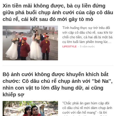
Xin tiền mãi không được, bà cụ liền đứng
giữa phá buổi chụp ảnh cưới của cặp cô dâu
chú rể, cái kết sau đó mới gây tò mò
Tình huống thực sự trớ trêu đối
với cặp cô dâu chú rể, sau khi từ
chối cho tiền, cả hai đã bị một bà
cụ lớn tuổi làm phiền trong lúc…
LIFESTYLE
-
5 năm trước
Bộ ảnh cưới không được khuyến khích bắt
chước: Cô dâu chú rể chụp ảnh với ''bé Na'',
nhìn con vật to lớn đầy hung dữ, ai cũng
khiếp sợ
"Chắc phải ăn gan hùm cặp đôi
cô dâu chú rể mới dám chụp ảnh
cưới với rắn hổ mang'' - là lời