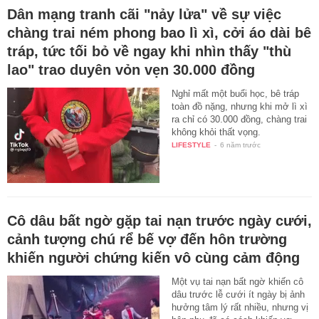
Dân mạng tranh cãi "nảy lửa" về sự việc
chàng trai ném phong bao lì xì, cởi áo dài bê
tráp, tức tối bỏ về ngay khi nhìn thấy "thù
lao" trao duyên vỏn vẹn 30.000 đồng
Nghỉ mất một buổi học, bê tráp
toàn đồ nặng, nhưng khi mở lì xì
ra chỉ có 30.000 đồng, chàng trai
không khỏi thất vọng.
LIFESTYLE
-
6 năm trước
Cô dâu bất ngờ gặp tai nạn trước ngày cưới,
cảnh tượng chú rể bế vợ đến hôn trường
khiến người chứng kiến vô cùng cảm động
Một vụ tai nạn bất ngờ khiến cô
dâu trước lễ cưới ít ngày bị ảnh
hưởng tâm lý rất nhiều, nhưng vị