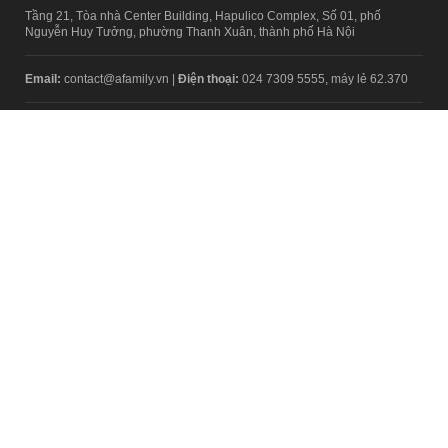
Tầng 21, Tòa nhà Center Building, Hapulico Complex, Số 01, phố
Nguyễn Huy Tưởng, phường Thanh Xuân, thành phố Hà Nội
Email:
contact@afamily.vn |
Điện thoại:
024 7309 5555, máy lẻ 62.370
VPĐD TẠI TP.HCM
Tầng 4, Tòa nhà 123, số 127 Võ Văn Tần, Phường Xuân Hòa, TPHCM
Điện thoại:
028 7307 7979
Giấy phép thiết lập trang thông tin điện tử tổng hợp trên mạng số
2217/GP-TTĐT do Sở Thông tin và Truyền thông Hà Nội cấp ngày 10
tháng 4 năm 2019
© Copyright 2008 - 2024 – Công ty Cổ phần VCCorp
Chính sách bảo mật
Fanpage aFamily