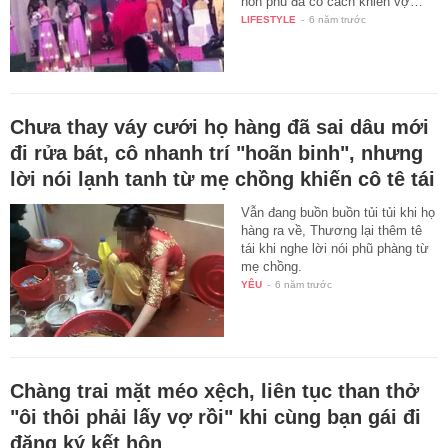
hôn phu đã có cách khiến vợ…
LIFESTYLE
-
6 năm trước
Chưa thay váy cưới họ hàng đã sai dâu mới
đi rửa bát, cô nhanh trí "hoãn binh", nhưng
lời nói lạnh tanh từ mẹ chồng khiến cô tê tái
Vẫn đang buồn buồn tủi tủi khi họ
hàng ra về, Thương lại thêm tê
tái khi nghe lời nói phũ phàng từ
mẹ chồng.
YÊU
-
6 năm trước
Chàng trai mặt méo xệch, liên tục than thở
"ôi thôi phải lấy vợ rồi" khi cùng bạn gái đi
đăng ký kết hôn