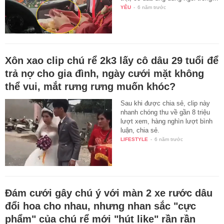
YÊU
-
6 năm trước
Xôn xao clip chú rể 2k3 lấy cô dâu 29 tuổi để
trả nợ cho gia đình, ngày cưới mặt không
thể vui, mắt rưng rưng muốn khóc?
Sau khi được chia sẻ, clip này
nhanh chóng thu về gần 8 triệu
lượt xem, hàng nghìn lượt bình
luận, chia sẻ.
LIFESTYLE
-
6 năm trước
Đám cưới gây chú ý với màn 2 xe rước dâu
đổi hoa cho nhau, nhưng nhan sắc "cực
phẩm" của chú rể mới "hút like" rần rần