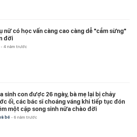
ụ nữ có học vấn càng cao càng dễ "cắm sừng"
n đời
u
-
4 năm trước
a sinh con được 26 ngày, bà mẹ lại bị chảy
ớc ối, các bác sĩ choáng váng khi tiếp tục đón
êm một cặp song sinh nữa chào đời
và bé
-
6 năm trước