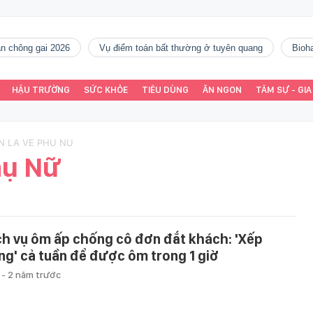
gàn chông gai 2026
vụ điểm toán bất thường ở tuyên quang
Bio
HẬU TRƯỜNG
SỨC KHỎE
TIÊU DÙNG
ĂN NGON
TÂM SỰ - GIA
N LA VE PHU NU
hụ Nữ
ch vụ ôm ấp chống cô đơn đắt khách: 'Xếp
ng' cả tuần để được ôm trong 1 giờ
u
-
2 năm trước