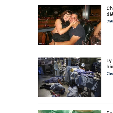
Ch
đi
Chu
Ly
hà
Chu
Cã