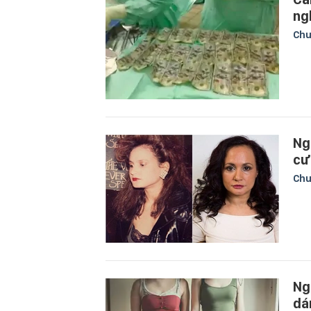
ng
Chu
Ng
cư
Chu
Ng
dá