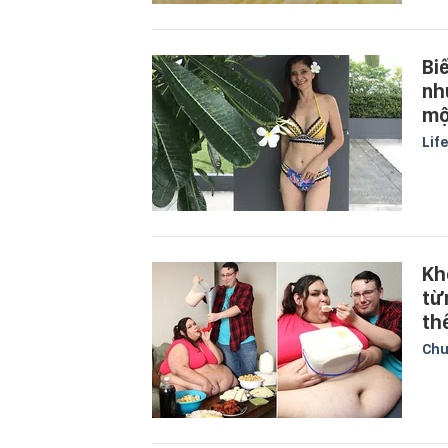
Bi
nh
mộ
Lif
Kh
từ
th
Chu