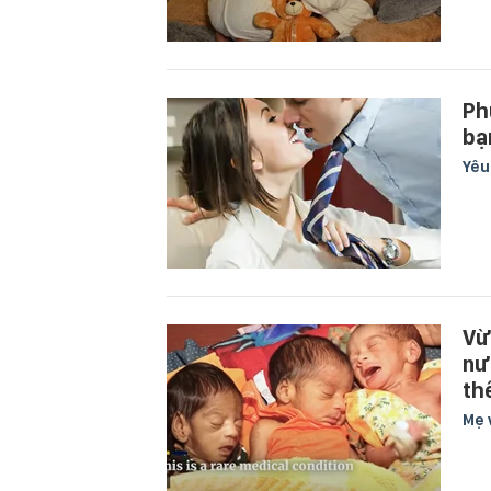
Ph
bạ
Yê
Vừ
nư
th
Mẹ 