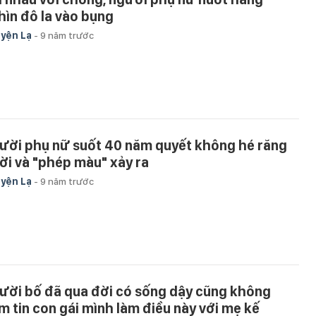
hìn đô la vào bụng
yện Lạ
-
9 năm trước
ười phụ nữ suốt 40 năm quyết không hé răng
ời và "phép màu" xảy ra
yện Lạ
-
9 năm trước
ười bố đã qua đời có sống dậy cũng không
m tin con gái mình làm điều này với mẹ kế