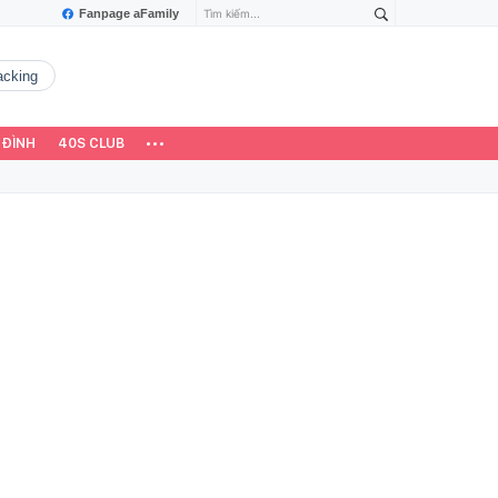
Fanpage aFamily
hacking
 ĐÌNH
40S CLUB