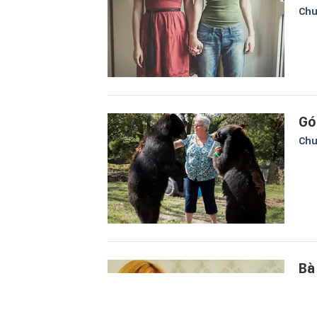
Chu
Gó
Chu
Bà
"p
Chu