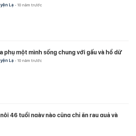
yện Lạ
-
10 năm trước
a phụ một mình sống chung với gấu và hổ dữ
yện Lạ
-
10 năm trước
 nội 46 tuổi ngày nào cũng chỉ ăn rau quả và
hép màu" đã xảy ra...
yện Lạ
-
10 năm trước