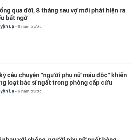
ồng qua đời, 8 tháng sau vợ mới phát hiện ra
ều bất ngờ
yện Lạ
-
9 năm trước
 kỳ câu chuyện "người phụ nữ máu độc" khiến
ng loạt bác sĩ ngất trong phòng cấp cứu
yện Lạ
-
9 năm trước
i nhau với chồng, người phụ nữ nuốt hàng