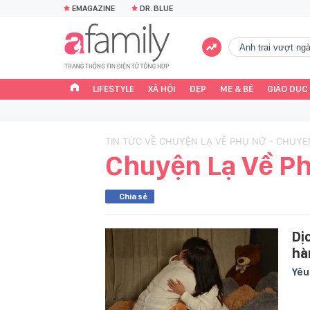
EMAGAZINE
DR. BLUE
Anh trai vượt n
LIFESTYLE
XÃ HỘI
ĐẸP
MẸ & BÉ
GIÁO DỤC
TIN TỨC VỀ CHUYỆN LẠ VỀ PHỤ NỮ - CHUYE
Chuyện Lạ Về P
Chia sẻ
Dị
hà
Yê