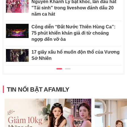
Nguyễn Khánh Ly bật khóc, lần đầu hát
"Tái sinh" trong liveshow đánh dấu 20
năm ca hát
Công diễn “Đất Nước Thiên Hùng Ca”:
75 phút khiến khán giả đi từ choáng
ngợp đến vỡ òa
17 giây xấu hổ muốn độn thổ của Vương
Sở Nhiên
TIN NỔI BẬT AFAMILY