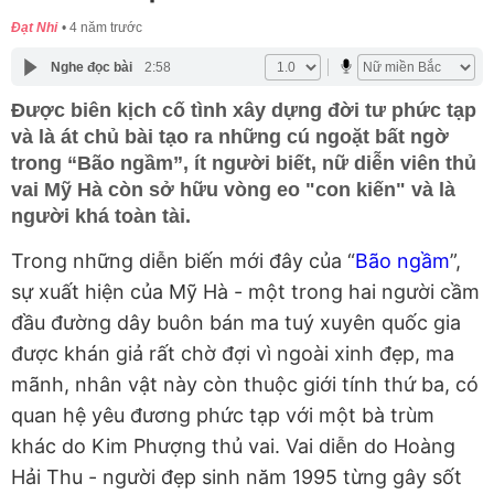
Đạt Nhi
4 năm trước
Nghe đọc bài
2:58
Được biên kịch cố tình xây dựng đời tư phức tạp
và là át chủ bài tạo ra những cú ngoặt bất ngờ
trong “Bão ngầm”, ít người biết, nữ diễn viên thủ
vai Mỹ Hà còn sở hữu vòng eo "con kiến" và là
người khá toàn tài.
Trong những diễn biến mới đây của “
Bão ngầm
”,
sự xuất hiện của Mỹ Hà - một trong hai người cầm
đầu đường dây buôn bán ma tuý xuyên quốc gia
được khán giả rất chờ đợi vì ngoài xinh đẹp, ma
mãnh, nhân vật này còn thuộc giới tính thứ ba, có
quan hệ yêu đương phức tạp với một bà trùm
khác do Kim Phượng thủ vai. Vai diễn do Hoàng
Hải Thu - người đẹp sinh năm 1995 từng gây sốt