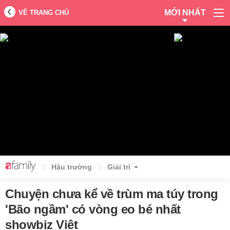
MỚI NHẤT
VỀ TRANG CHỦ
Hậu trường
Giải trí
Chuyện chưa kể về trùm ma túy trong
'Bão ngầm' có vòng eo bé nhất
showbiz Việt