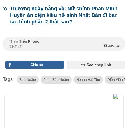
Thương ngày nắng về: Nữ chính Phan Minh
Huyền ăn diện kiểu nữ sinh Nhật Bản đi bar,
tạo hình phần 2 thật sao?
Theo
Tiền Phong
Copy link
(GMT +7)
Chia sẻ
Sao chép link
Tags:
Bão Ngầm
Phim Bão Ngầm
Hoàng Hải Thu
Diễn Viên P