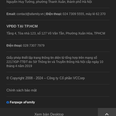
Nguyễn Huy Tưởng, phường Thanh Xuân, thành phố Hà Nội
Email:
contact@afamily.vn |
Điện thoại:
024 7309 5555, máy lẻ 62.370
VPĐD TẠI TP.HCM
Tầng 4, Tòa nhà 123, số 127 Võ Văn Tần, Phường Xuân Hòa, TPHCM
Điện thoại:
028 7307 7979
Giấy phép thiết lập trang thông tin điện tử tổng hợp trên mạng số
2217/GP-TTĐT do Sở Thông tin và Truyền thông Hà Nội cấp ngày 10
tháng 4 năm 2019
© Copyright 2008 - 2024 – Công ty Cổ phần VCCorp
Chính sách bảo mật
Fanpage aFamily
Xem bản Desktop