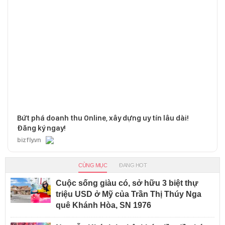
Bứt phá doanh thu Online, xây dựng uy tín lâu dài!
Đăng ký ngay!
bizfly.vn
CÙNG MỤC
ĐANG HOT
Cuộc sống giàu có, sở hữu 3 biệt thự
triệu USD ở Mỹ của Trần Thị Thúy Nga
quê Khánh Hòa, SN 1976