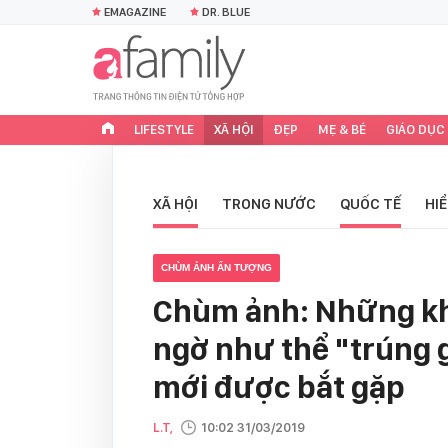
EMAGAZINE
DR. BLUE
LIFESTYLE
XÃ HỘI
ĐẸP
MẸ & BÉ
GIÁO DỤC
XÃ HỘI
TRONG NƯỚC
QUỐC TẾ
HI
CHÙM ẢNH ẤN TƯỢNG
Chùm ảnh: Những kh
ngờ như thể "trúng g
mới được bắt gặp
L.T,
10:02 31/03/2019