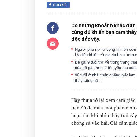
CHIA SẺ
Có những khoảnh khắc đơn 
cũng đủ khiến bạn cảm thấy
độc đắc vậy.
Người phụ nữ tử vong khi lên cơn 
kỳ diệu khiến cả gia đình vui mừn
Bé gái 9 tuổi trở về trong trạng thá
của cô gái trẻ bị 2 tên yêu râu xa
90 tuổi ở nhà chán chẳng biết làm 
thấy cũng nể
Hãy thử nhớ lại xem cảm giác 
tiền đủ để mua một phần món đ
hoặc đôi khi nhìn thấy trái câ
chóng sà vào hái. Cái cảm giác