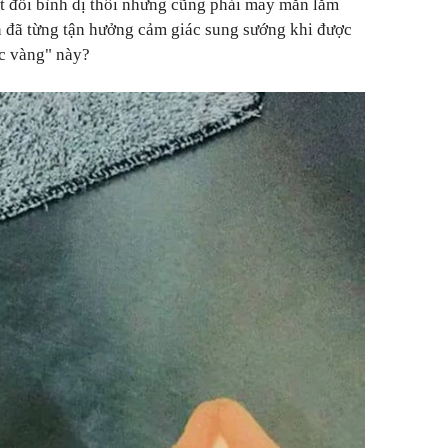
t đỗi bình dị thôi nhưng cũng phải may mắn lắm
n đã từng tận hưởng cảm giác sung sướng khi được
c vàng" này?