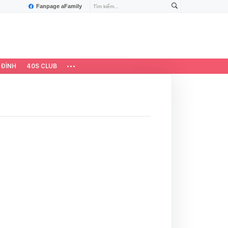
Fanpage aFamily
 ĐÌNH
40S CLUB