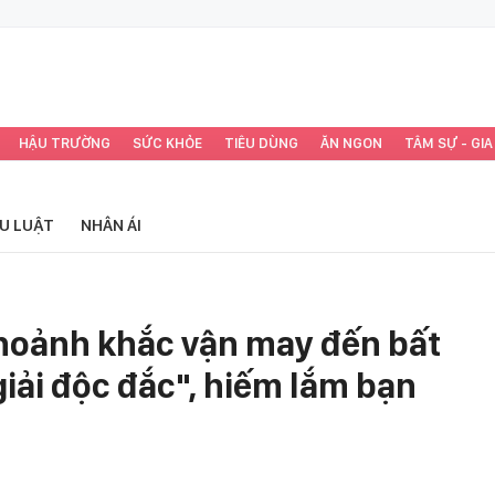
HẬU TRƯỜNG
SỨC KHỎE
TIÊU DÙNG
ĂN NGON
TÂM SỰ - GIA
ỂU LUẬT
NHÂN ÁI
oảnh khắc vận may đến bất
iải độc đắc", hiếm lắm bạn