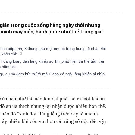
giản trong cuộc sống hàng ngày thôi nhưng
 mình may mắn, hạnh phúc như thể trúng giải
hen cấp tính, 3 tháng sau một em bé trong bụng cô chào đời
g khôn xiết
i hoảng loạn, dân làng khiếp sợ khi phát hiện thi thể trần trụi
nh hãm hại
gì, cụ bà đem bút ra "tô màu" cho cả ngôi làng khiến ai nhìn
của bạn như thế nào khi chỉ phải bỏ ra một khoản
ồ ăn ưa thích nhưng lại nhận được nhiều hơn thế,
y nào đó "sinh đôi" lủng lẳng trên cây là nhanh
 ấy nhiều khi còn vui hơn cả trúng số độc đắc vậy.