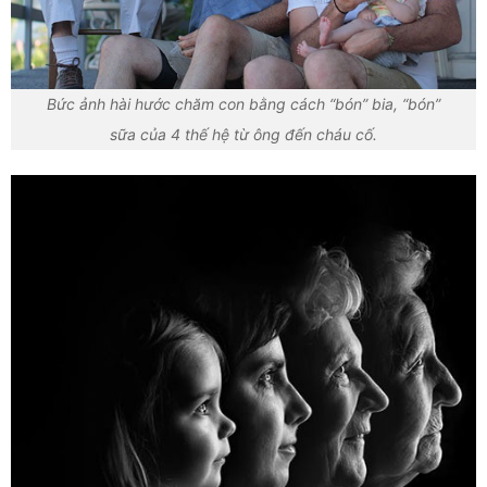
Bức ảnh hài hước chăm con bằng cách “bón” bia, “bón”
sữa của 4 thế hệ từ ông đến cháu cố.