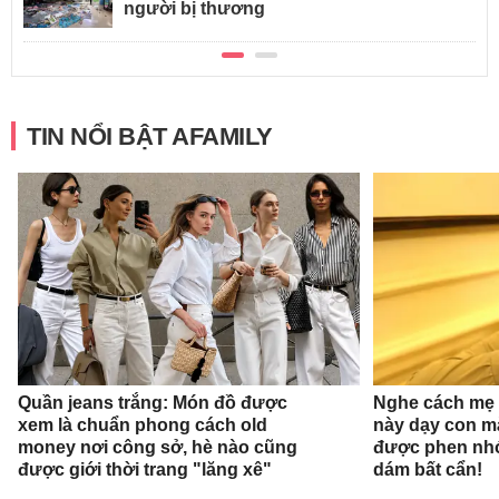
người bị thương
TIN NỔI BẬT AFAMILY
Quần jeans trắng: Món đồ được
Nghe cách mẹ 
xem là chuẩn phong cách old
này dạy con mà
money nơi công sở, hè nào cũng
được phen nhớ
được giới thời trang "lăng xê"
dám bất cẩn!