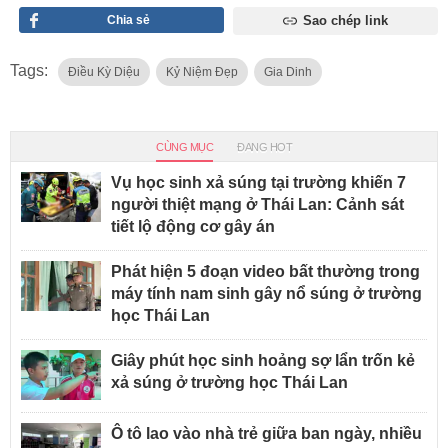
Chia sẻ
Sao chép link
Tags:
Điều Kỳ Diệu
Kỷ Niệm Đẹp
Gia Dinh
CÙNG MỤC
ĐANG HOT
Vụ học sinh xả súng tại trường khiến 7
người thiệt mạng ở Thái Lan: Cảnh sát
tiết lộ động cơ gây án
Phát hiện 5 đoạn video bất thường trong
máy tính nam sinh gây nổ súng ở trường
học Thái Lan
Giây phút học sinh hoảng sợ lẩn trốn kẻ
xả súng ở trường học Thái Lan
Ô tô lao vào nhà trẻ giữa ban ngày, nhiều