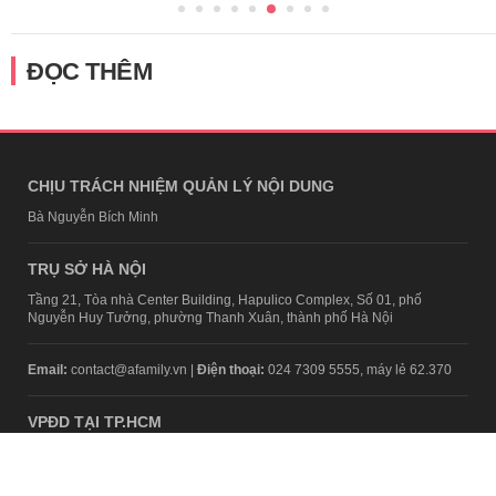
ĐỌC THÊM
CHỊU TRÁCH NHIỆM QUẢN LÝ NỘI DUNG
Bà Nguyễn Bích Minh
TRỤ SỞ HÀ NỘI
Tầng 21, Tòa nhà Center Building, Hapulico Complex, Số 01, phố
Nguyễn Huy Tưởng, phường Thanh Xuân, thành phố Hà Nội
Email:
contact@afamily.vn |
Điện thoại:
024 7309 5555, máy lẻ 62.370
VPĐD TẠI TP.HCM
Tầng 4, Tòa nhà 123, số 127 Võ Văn Tần, Phường Xuân Hòa, TPHCM