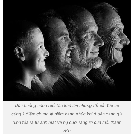
Dù khoảng cách tuổi tác khá lớn nhưng tất cả đều có
cùng 1 điểm chung là niềm hạnh phúc khi ở bên cạnh gia
đình tỏa ra từ ánh mắt và nụ cười rạng rỡ của mỗi thành
viên.