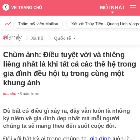
MỚI NHẤT
VỀ TRANG CHỦ
Thẩm mỹ viện Mailisa
Xét xử Thùy Tiên - Quang Linh Vlogs
Xã hội
Quốc tế
Chùm ảnh: Điều tuyệt vời và thiêng
liêng nhất là khi tất cả các thế hệ trong
gia đình đều hội tụ trong cùng một
khung ảnh
Imacho
8 năm trước
Dù bất cứ điều gì xảy ra, đây vẫn luôn là những
kỷ niệm về gia đình đẹp nhất mà mỗi người
chúng ta sẽ mang theo đến suốt cuộc đời.
Đối với bất kỳ ai trong chúng ta,
gia đình
luôn là