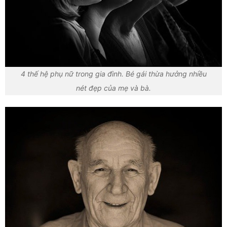
4 thế hệ phụ nữ trong gia đình. Bé gái thừa hưởng nhiều
nét đẹp của mẹ và bà.