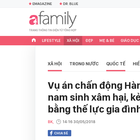
EMAGAZINE
DR. BLUE
LIFESTYLE
XÃ HỘI
ĐẸP
MẸ & BÉ
GIÁO DỤC
XÃ HỘI
TRONG NƯỚC
QUỐC TẾ
HI
Vụ án chấn động Hàn 
nam sinh xâm hại, kẻ
bằng thế lực gia đìn
BK,
14:16 30/05/2018
CHIA SẺ