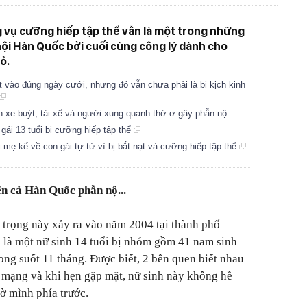
 vụ cưỡng hiếp tập thể vẫn là một trong những
hội Hàn Quốc bởi cuối cùng công lý dành cho
ỏ.
t vào đúng ngày cưới, nhưng đó vẫn chưa phải là bi kịch kinh
ên xe buýt, tài xế và người xung quanh thờ ơ gây phẫn nộ
gái 13 tuổi bị cưỡng hiếp tập thể
ẹ kể về con gái tự tử vì bị bắt nạt và cưỡng hiếp tập thể
ến cả Hàn Quốc phẫn nộ...
 trọng này xảy ra vào năm 2004 tại thành phố
là một nữ sinh 14 tuổi bị nhóm gồm 41 nam sinh
ong suốt 11 tháng. Được biết, 2 bên quen biết nhau
 mạng và khi hẹn gặp mặt, nữ sinh này không hề
ờ mình phía trước.