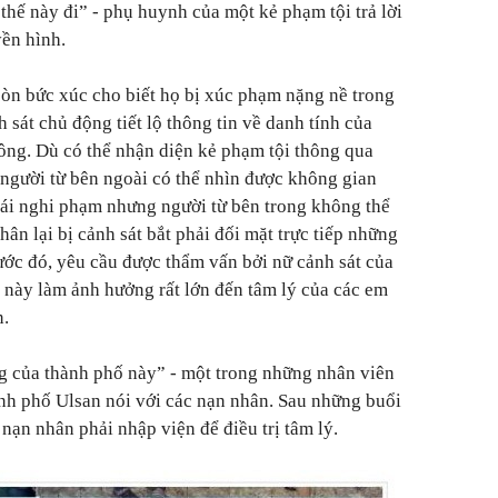
thế này đi” - phụ huynh của một kẻ phạm tội trả lời
ền hình.
òn bức xúc cho biết họ bị xúc phạm nặng nề trong
h sát chủ động tiết lộ thông tin về danh tính của
hông. Dù có thể nhận diện kẻ phạm tội thông qua
người từ bên ngoài có thể nhìn được không gian
thái nghi phạm nhưng người từ bên trong không thể
hân lại bị cảnh sát bắt phải đối mặt trực tiếp những
rước đó, yêu cầu được thẩm vấn bởi nữ cảnh sát của
 này làm ảnh hưởng rất lớn đến tâm lý của các em
n.
g của thành phố này” - một trong những nhân viên
ành phố Ulsan nói với các nạn nhân. Sau những buổi
nạn nhân phải nhập viện để điều trị tâm lý.