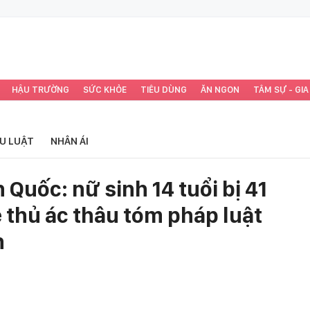
HẬU TRƯỜNG
SỨC KHỎE
TIÊU DÙNG
ĂN NGON
TÂM SỰ - GIA
ỂU LUẬT
NHÂN ÁI
Quốc: nữ sinh 14 tuổi bị 41
 thủ ác thâu tóm pháp luật
h