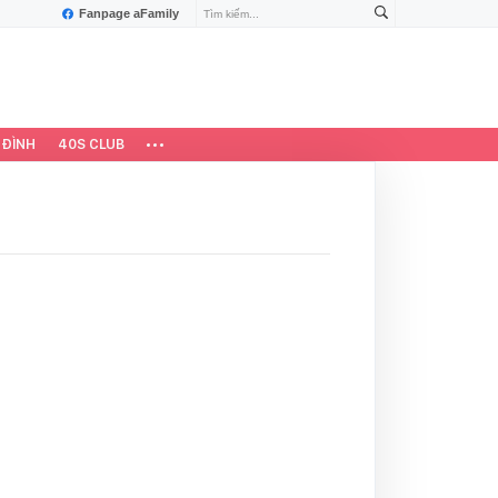
Fanpage aFamily
 ĐÌNH
40S CLUB