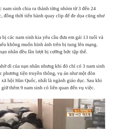
ác nam sinh chia ra thành từng nhóm từ 3 đến 24
c, đồng thời tiến hành quay clip để đe dọa cũng như
n bị các nam sinh kia yêu cầu đưa em gái 13 tuổi và
nếu không muốn hình ảnh trên bị tung lên mạng.
nạn nhân đều lần lượt bị cưỡng bức tập thể.
nhờ dì của nạn nhân nhưng khi đó chỉ có 3 nam sinh
các phương tiện truyền thông, vụ án như một đòn
xã hội Hàn Quốc, nhất là ngành giáo dục. Sau khi
ắt giữ thêm 9 nam sinh có liên quan đến vụ việc.