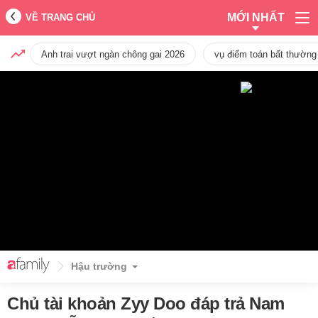
MỚI NHẤT
VỀ TRANG CHỦ
Anh trai vượt ngàn chông gai 2026
vụ điểm toán bất thường
Hậu trường
Chủ tài khoản Zyy Doo đáp trả Nam