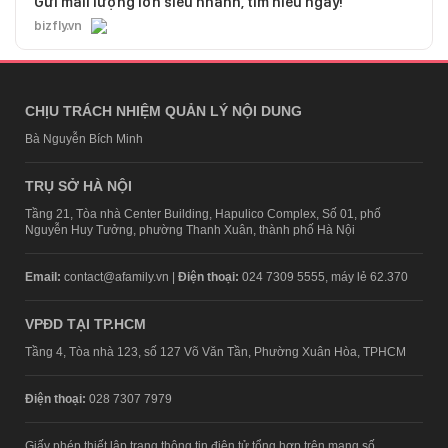
Gửi mail lượng lớn siêu nhanh, tìm hiểu ngay!
bizfly.vn
CHỊU TRÁCH NHIỆM QUẢN LÝ NỘI DUNG
Bà Nguyễn Bích Minh
TRỤ SỞ HÀ NỘI
Tầng 21, Tòa nhà Center Building, Hapulico Complex, Số 01, phố
Nguyễn Huy Tưởng, phường Thanh Xuân, thành phố Hà Nội
Email:
contact@afamily.vn |
Điện thoại:
024 7309 5555, máy lẻ 62.370
VPĐD TẠI TP.HCM
Tầng 4, Tòa nhà 123, số 127 Võ Văn Tần, Phường Xuân Hòa, TPHCM
Điện thoại:
028 7307 7979
Giấy phép thiết lập trang thông tin điện tử tổng hợp trên mạng số