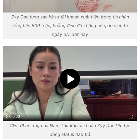
Zyy Doo tung sao kê từ tài khoản xuất hiện trong tin nhắn
tống tiền 500 triệu, khẳng định đã không có giao dịch từ
ngày 6/7 đến nay
0:00
Clip: Phản ứng của Nam Thư khi tài khoản Zyy Doo liên tục
đăng status đáp trả