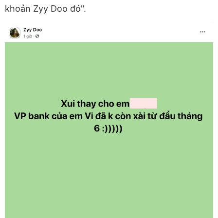
khoản Zyy Doo đó".