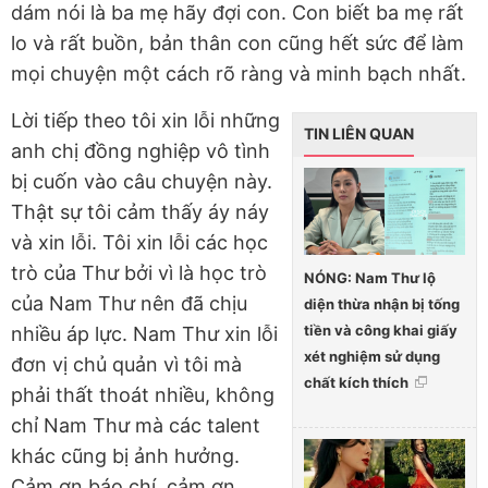
dám nói là ba mẹ hãy đợi con. Con biết ba mẹ rất
lo và rất buồn, bản thân con cũng hết sức để làm
mọi chuyện một cách rõ ràng và minh bạch nhất.
Lời tiếp theo tôi xin lỗi những
TIN LIÊN QUAN
anh chị đồng nghiệp vô tình
bị cuốn vào câu chuyện này.
Thật sự tôi cảm thấy áy náy
và xin lỗi. Tôi xin lỗi các học
trò của Thư bởi vì là học trò
NÓNG: Nam Thư lộ
của Nam Thư nên đã chịu
diện thừa nhận bị tống
tiền và công khai giấy
nhiều áp lực. Nam Thư xin lỗi
xét nghiệm sử dụng
đơn vị chủ quản vì tôi mà
chất kích thích
phải thất thoát nhiều, không
chỉ Nam Thư mà các talent
khác cũng bị ảnh hưởng.
Cảm ơn báo chí, cảm ơn