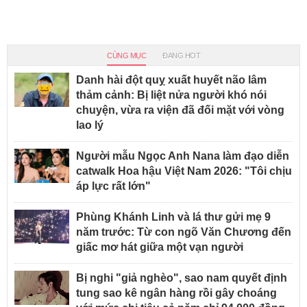
CÙNG MỤC
ĐANG HOT
Danh hài đột quỵ xuất huyết não lâm
thảm cảnh: Bị liệt nửa người khó nói
chuyện, vừa ra viện đã đối mặt với vòng
lao lý
Người mẫu Ngọc Anh Nana làm đạo diễn
catwalk Hoa hậu Việt Nam 2026: "Tôi chịu
áp lực rất lớn"
Phùng Khánh Linh và lá thư gửi mẹ 9
năm trước: Từ con ngõ Văn Chương đến
giấc mơ hát giữa một vạn người
Bị nghi "giả nghèo", sao nam quyết định
tung sao kê ngân hàng rồi gây choáng