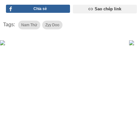
Chia sẻ
Sao chép link
Tags:
Nam Thứ
Zyy Doo