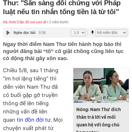
Thư: "Sẵn sàng đối chứng với Pháp
luật nếu tin nhắn tống tiền là từ tôi"
Hạ Anh/ Clip: Đi soi sao đi
2 năm trước
Nghe đọc bài
3:58
Ngay thời điểm Nam Thư tiến hành họp báo thì
người đăng bài “tố” cô giật chồng cũng liên tục
có động thái gây xôn xao.
Chiều 5/8, sau 1 tháng
"im hơi lặng tiếng" thì
diễn viên Nam Thư đã
có buổi gặp gỡ truyền
thông để lên tiếng
Nóng: Nam Thư đích
những vấn đề liên
thân trả lời về mối
quan
tin đồn đời tư
. Mọi
quan hệ với ông chủ
chuyện xuất phát từ