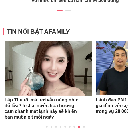
với mức chi tiêu cả năm chỉ 94.000 đồng
TIN NỔI BẬT AFAMILY
Lập Thu rồi mà trời vẫn nóng như
Lãnh đạo PNJ n
đổ lửa? 5 chai nước hoa hương
gia đình với c
cam chanh mát lạnh này sẽ khiến
trong vụ 28.00
bạn muốn xịt mỗi ngày