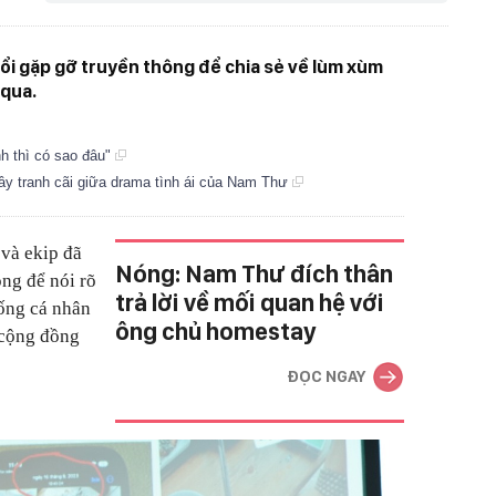
ổi gặp gỡ truyền thông để chia sẻ về lùm xùm
 qua.
nh thì có sao đâu"
y tranh cãi giữa drama tình ái của Nam Thư
và ekip đã
Nóng: Nam Thư đích thân
ông để nói rõ
trả lời về mối quan hệ với
sống cá nhân
ông chủ homestay
 cộng đồng
ĐỌC NGAY