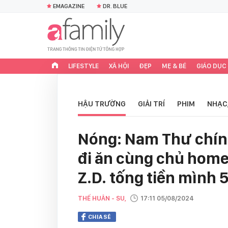
EMAGAZINE
DR. BLUE
LIFESTYLE
XÃ HỘI
ĐẸP
MẸ & BÉ
GIÁO DỤC
HẬU TRƯỜNG
GIẢI TRÍ
PHIM
NHẠC
Nóng: Nam Thư chính
đi ăn cùng chủ home
Z.D. tống tiền mình 
THẾ HUÂN - SU,
17:11 05/08/2024
CHIA SẺ