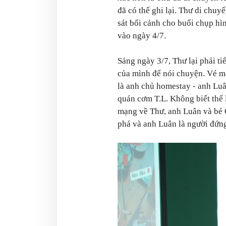
đã có thể ghi lại. Thư di chuy
sát bối cảnh cho buổi chụp hì
vào ngày 4/7.
Sáng ngày 3/7, Thư lại phải tiế
của mình để nói chuyện. Vé m
là anh chủ homestay - anh Luâ
quán cơm T.L. Không biết thế l
mạng về Thư, anh Luân và bé C
phá và anh Luân là người đứng