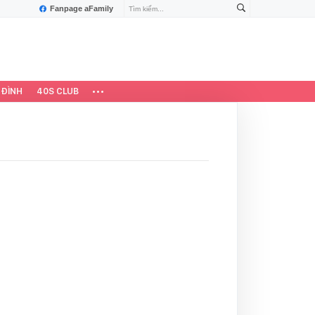
Fanpage aFamily
 ĐÌNH
40S CLUB