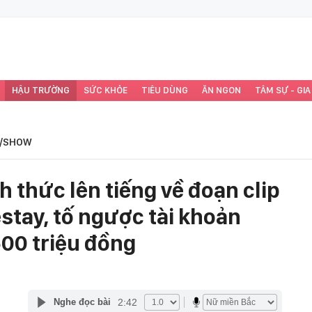
HẬU TRƯỜNG
SỨC KHỎE
TIÊU DÙNG
ĂN NGON
TÂM SỰ - GIA
/SHOW
 thức lên tiếng về đoạn clip
stay, tố ngược tài khoản
500 triệu đồng
2:42
Nghe đọc bài