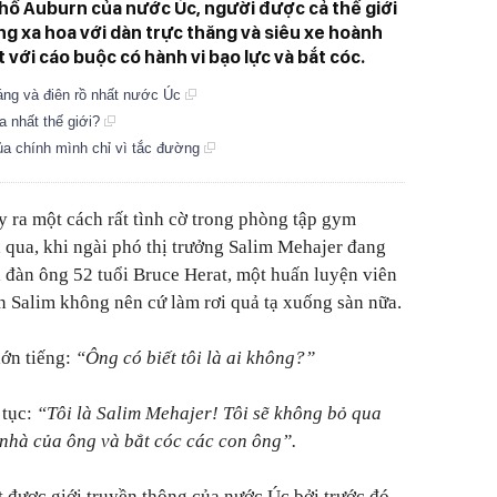
hố Auburn của nước Úc, người được cả thế giới
ng xa hoa với dàn trực thăng và siêu xe hoành
 với cáo buộc có hành vi bạo lực và bắt cóc.
ng và điên rồ nhất nước Úc
a nhất thế giới?
ủa chính mình chỉ vì tắc đường
 ra một cách rất tình cờ trong phòng tập gym
qua, khi ngài phó thị trưởng Salim Mehajer đang
i đàn ông 52 tuổi Bruce Herat, một huấn luyện viên
n Salim không nên cứ làm rơi quả tạ xuống sàn nữa.
lớn tiếng:
“Ông có biết tôi là ai không?”
 tục:
“Tôi là Salim Mehajer! Tôi sẽ không bỏ qua
 nhà của ông và bắt cóc các con ông”.
t được giới truyền thông của nước Úc bởi trước đó