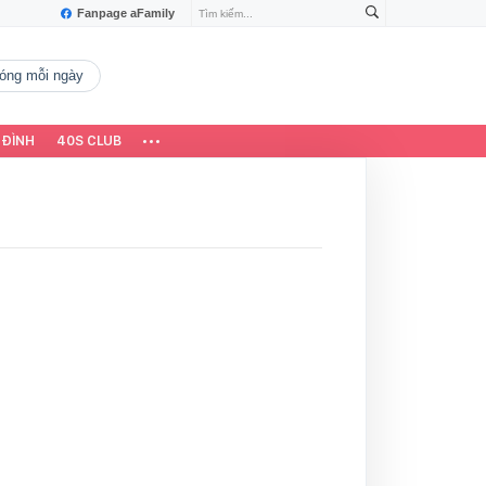
Fanpage aFamily
 nóng mỗi ngày
 ĐÌNH
40S CLUB