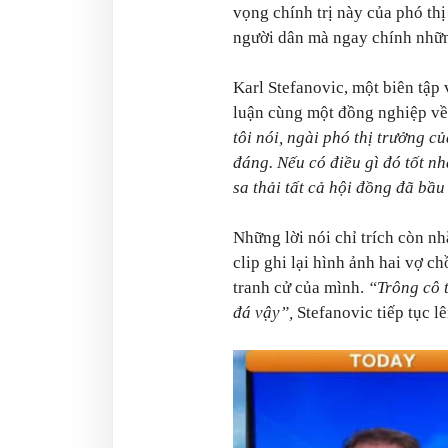
vọng chính trị này của phó th
người dân mà ngay chính nhữn
Karl Stefanovic, một biên tập
luận cùng một đồng nghiệp về 
tôi nói, ngài phó thị trưởng 
đáng. Nếu có điều gì đó tốt nh
sa thải tất cả hội đồng đã bầ
Những lời nói chỉ trích còn n
clip ghi lại hình ảnh hai vợ c
tranh cử của mình.
“Trông cô t
đá vậy”,
Stefanovic tiếp tục lê