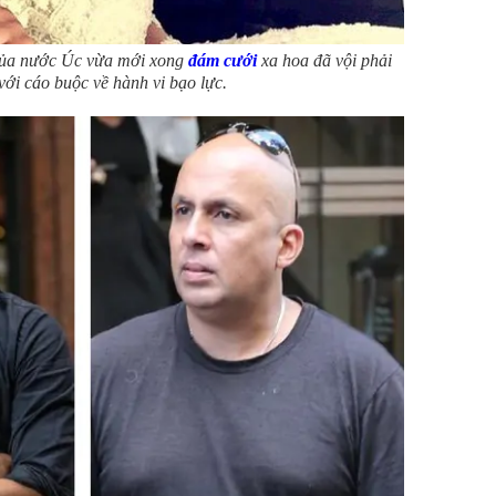
 của nước Úc vừa mới xong
đám cưới
xa hoa đã vội phải
với cáo buộc về hành vi
bạo lực.