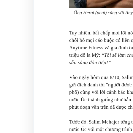
Ông Herat (phải) cùng với Anyt
Tuy nhiên, bất chấp mọi lời nó
chối bỏ mọi cáo buộc có liên 
Anytime Fitness và gia đình ô
triệu đô la Mỹ:
“Tôi sẽ làm ch
sẵn sàng đón tiếp!”
Vào ngày hôm qua 8/10, Salim 
gửi đích danh tới "người được
phố) cùng với lời cảnh báo kh
nước Úc thành giống như hắn t
phút đoạn văn trên đã được ch
Tước đó, Salim Mehajer từng t
nước Úc với một chương trình 