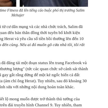
ime Fitness đã lên tiếng cáo buộc phó thị trưởng Salim
Mehajer
i từ cư dân mạng và các nhà chức trách, Salim đã
quan đến bản thân đồng thời tuyên bố khởi kiện
ng Herat và yêu cầu số tiền bồi thường lên đến 10
o đến cùng. Nếu ai đó muốn gõ cửa nhà tôi, tôi rất
đã đăng tải một đoạn status lên trang Facebook và
 thương lượng" (tức các quan chức sở cảnh sát thành
á gay gắt rằng đừng để một kẻ ngốc biến cả đất
a (ám chỉ ông Herat). Tuy nhiên, sau đó khoảng 30
ỉnh sửa với những nội dung hoàn toàn khác.
iết lộ mong muốn được trở thành thủ tướng của
trên đài truyền hình Channel 9. Tuy nhiên, tham