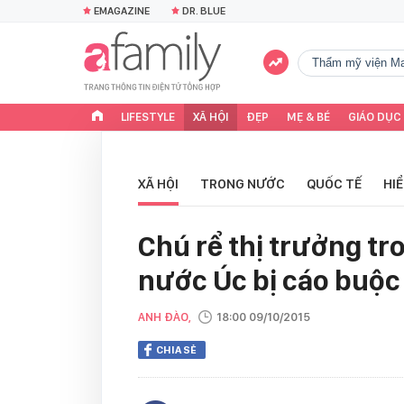
EMAGAZINE
DR. BLUE
Thẩm mỹ viện Ma
LIFESTYLE
XÃ HỘI
ĐẸP
MẸ & BÉ
GIÁO DỤC
XÃ HỘI
TRONG NƯỚC
QUỐC TẾ
HI
Chú rể thị trưởng tr
nước Úc bị cáo buộc 
ANH ĐÀO,
18:00 09/10/2015
CHIA SẺ