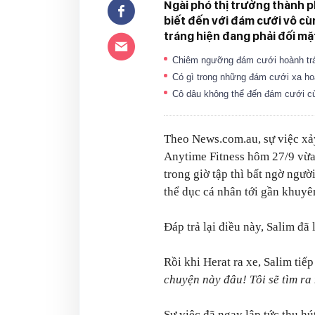
Ngài phó thị trưởng thành p
biết đến với đám cưới vô cù
tráng hiện đang phải đối mặt
Chiêm ngưỡng đám cưới hoành trá
Có gì trong những đám cưới xa ho
Cô dâu không thể đến đám cưới c
Theo News.com.au, sự việc xảy
Anytime Fitness hôm 27/9 vừa 
trong giờ tập thì bất ngờ ngườ
thể dục cá nhân tới gần khuyê
Đáp trả lại điều này, Salim đã 
Rồi khi Herat ra xe, Salim tiếp
chuyện này đâu! Tôi sẽ tìm ra
Sự việc đã ngay lập tức thu hú