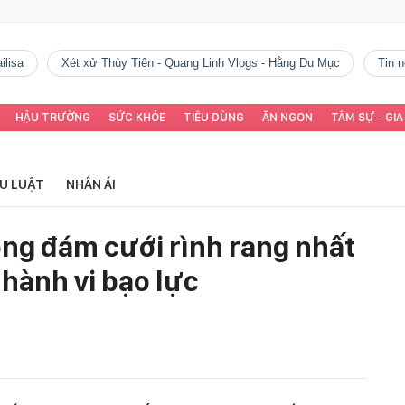
ilisa
Xét xử Thùy Tiên - Quang Linh Vlogs - Hằng Du Mục
tin
HẬU TRƯỜNG
SỨC KHỎE
TIÊU DÙNG
ĂN NGON
TÂM SỰ - GIA
ỂU LUẬT
NHÂN ÁI
ong đám cưới rình rang nhất
hành vi bạo lực