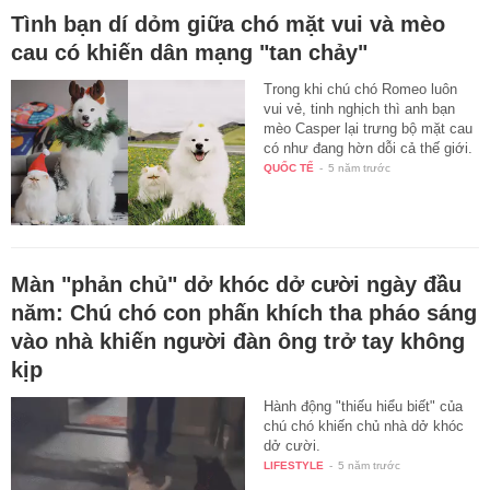
Tình bạn dí dỏm giữa chó mặt vui và mèo
cau có khiến dân mạng "tan chảy"
Trong khi chú chó Romeo luôn
vui vẻ, tinh nghịch thì anh bạn
mèo Casper lại trưng bộ mặt cau
có như đang hờn dỗi cả thế giới.
QUỐC TẾ
-
5 năm trước
Màn "phản chủ" dở khóc dở cười ngày đầu
năm: Chú chó con phấn khích tha pháo sáng
vào nhà khiến người đàn ông trở tay không
kịp
Hành động "thiếu hiểu biết" của
chú chó khiến chủ nhà dở khóc
dở cười.
LIFESTYLE
-
5 năm trước