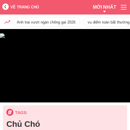
MỚI NHẤT
VỀ TRANG CHỦ
Anh trai vượt ngàn chông gai 2026
vụ điểm toán bất thường
TAGS:
Chủ Chó