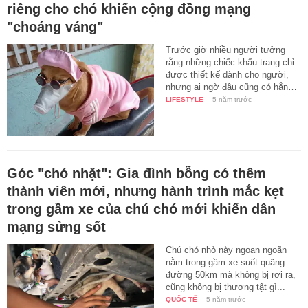
riêng cho chó khiến cộng đồng mạng
"choáng váng"
Trước giờ nhiều người tưởng
rằng những chiếc khẩu trang chỉ
được thiết kế dành cho người,
nhưng ai ngờ đâu cũng có hẳn…
LIFESTYLE
-
5 năm trước
Góc "chó nhặt": Gia đình bỗng có thêm
thành viên mới, nhưng hành trình mắc kẹt
trong gầm xe của chú chó mới khiến dân
mạng sửng sốt
Chú chó nhỏ này ngoan ngoãn
nằm trong gầm xe suốt quãng
đường 50km mà không bị rơi ra,
cũng không bị thương tật gì...
QUỐC TẾ
-
5 năm trước