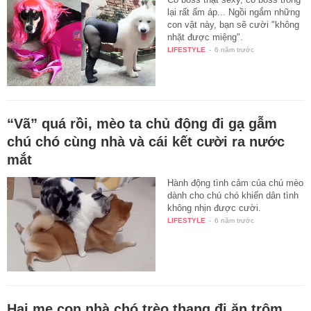
lại rất ấm áp... Ngồi ngắm những
con vật này, bạn sẽ cười "không
nhặt được miệng".
LIFESTYLE
-
6 năm trước
“Vã” quá rồi, mèo ta chủ động đi gạ gẫm
chú chó cùng nhà và cái kết cười ra nước
mắt
Hành động tình cảm của chú mèo
dành cho chú chó khiến dân tình
không nhịn được cười.
LIFESTYLE
-
6 năm trước
Hai mẹ con nhà chó trèo thang đi ăn trộm