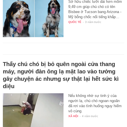
Sở hữu chiếc lưỡi dài hơn mõm
9,49 cm giúp chú chó có tên
Bisbee ở Tucson bang Arizona -
Mỹ bỗng chốc nổi tiếng khắp…
QUỐC TẾ
-
3 năm trước
Thấy chú chó bị bỏ quên ngoài cửa thang
máy, người đàn ông lạ mặt lao vào tưởng
gây chuyện ác nhưng sự thật lại hết sức kì
diệu
Nếu không nhờ sự tinh ý của
người lạ, chú chó ngoan ngoãn
đã rơi vào tình huống nguy hiểm
vô cùng.
XÃ HỘI
-
4 năm trước