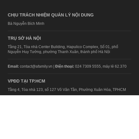
CHỊU TRÁCH NHIỆM QUẢN LÝ NỘI DUNG
Bà Nguyễn Bích Minh
TRỤ SỞ HÀ NỘI
Tầng 21, Tòa nhà Center Building, Hapulico Complex, Số 01, phố
Nguyễn Huy Tưởng, phường Thanh Xuân, thành phố Hà Nội
Email:
contact@afamily.vn |
Điện thoại:
024 7309 5555, máy lẻ 62.370
VPĐD TẠI TP.HCM
Tầng 4, Tòa nhà 123, số 127 Võ Văn Tần, Phường Xuân Hòa, TPHCM
Điện thoại:
028 7307 7979
Giấy phép thiết lập trang thông tin điện tử tổng hợp trên mạng số
2217/GP-TTĐT do Sở Thông tin và Truyền thông Hà Nội cấp ngày 10
tháng 4 năm 2019