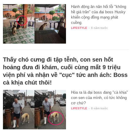
Hành động ăn năn hối lỗi "không
hề giả trân" của đại boss Husky
khiến cộng đồng mạng phát
cuồng.
LIFESTYLE
-
6 năm trước
Thấy chó cưng đi tập tễnh, con sen hốt
hoảng đưa đi khám, cuối cùng mất 9 triệu
viện phí và nhận về "cục" tức anh ách: Boss
cà khịa chút thôi!
Hóa ra là đại boss đang "cà khịa"
con sen của mình, có tức không
cơ chứ?
LIFESTYLE
-
6 năm trước