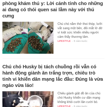
phòng khám thú y: Lời cảnh tỉnh cho những
ai đang có thói quen sai lầm này với thú
cưng
Chú chó nằm thở thoi thóp, lưỡi
vắt sang một bên, đôi mắt lờ đờ
vì kiệt sức khiến nhiều người
cảm thấy thương tâm.
LIFESTYLE
-
6 năm trước
Chú chó Husky bị tách chuồng rồi vẫn có
hành động giành ăn trắng trợn, chiêu trò
tinh vi khiến dân mạng lắc đầu: Đúng là vừa
ngáo vừa láo!
Chiêu giành giật đồ ăn của chú
chó Husky khiến cư dân mạng
không khỏi cười lăn cười bò.
LIFESTYLE
-
6 năm trước