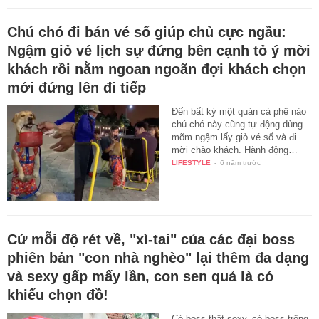
Chú chó đi bán vé số giúp chủ cực ngầu:
Ngậm giỏ vé lịch sự đứng bên cạnh tỏ ý mời
khách rồi nằm ngoan ngoãn đợi khách chọn
mới đứng lên đi tiếp
Đến bất kỳ một quán cà phê nào
chú chó này cũng tự động dùng
mõm ngậm lấy giỏ vé số và đi
mời chào khách. Hành động…
LIFESTYLE
-
6 năm trước
Cứ mỗi độ rét về, "xì-tai" của các đại boss
phiên bản "con nhà nghèo" lại thêm đa dạng
và sexy gấp mấy lần, con sen quả là có
khiếu chọn đồ!
Có boss thật sexy, có boss trông