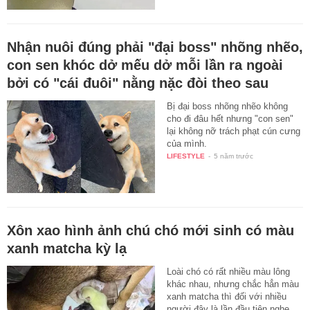
Nhận nuôi đúng phải "đại boss" nhõng nhẽo,
con sen khóc dở mếu dở mỗi lần ra ngoài
bởi có "cái đuôi" nằng nặc đòi theo sau
Bị đại boss nhõng nhẽo không
cho đi đâu hết nhưng "con sen"
lại không nỡ trách phạt cún cưng
của mình.
LIFESTYLE
-
5 năm trước
Xôn xao hình ảnh chú chó mới sinh có màu
xanh matcha kỳ lạ
Loài chó có rất nhiều màu lông
khác nhau, nhưng chắc hẳn màu
xanh matcha thì đối với nhiều
người đây là lần đầu tiên nghe…