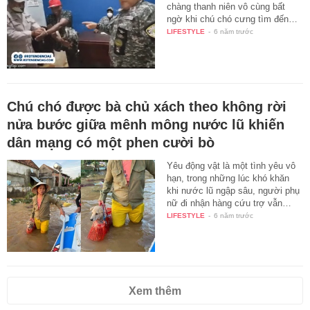
chàng thanh niên vô cùng bất
ngờ khi chú chó cưng tìm đến…
LIFESTYLE
-
6 năm trước
Chú chó được bà chủ xách theo không rời
nửa bước giữa mênh mông nước lũ khiến
dân mạng có một phen cười bò
Yêu động vật là một tình yêu vô
hạn, trong những lúc khó khăn
khi nước lũ ngập sâu, người phụ
nữ đi nhận hàng cứu trợ vẫn…
LIFESTYLE
-
6 năm trước
Xem thêm