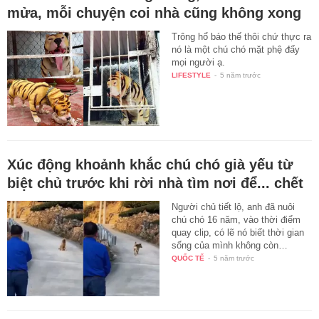
mửa, mỗi chuyện coi nhà cũng không xong
Trông hổ báo thế thôi chứ thực ra
nó là một chú chó mặt phệ đấy
mọi người ạ.
LIFESTYLE
-
5 năm trước
Xúc động khoảnh khắc chú chó già yếu từ
biệt chủ trước khi rời nhà tìm nơi để... chết
Người chủ tiết lộ, anh đã nuôi
chú chó 16 năm, vào thời điểm
quay clip, có lẽ nó biết thời gian
sống của mình không còn…
QUỐC TẾ
-
5 năm trước