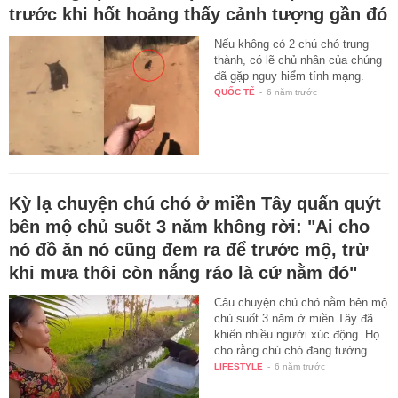
trước khi hốt hoảng thấy cảnh tượng gần đó
Nếu không có 2 chú chó trung
thành, có lẽ chủ nhân của chúng
đã gặp nguy hiểm tính mạng.
QUỐC TẾ
-
6 năm trước
Kỳ lạ chuyện chú chó ở miền Tây quấn quýt
bên mộ chủ suốt 3 năm không rời: "Ai cho
nó đồ ăn nó cũng đem ra để trước mộ, trừ
khi mưa thôi còn nắng ráo là cứ nằm đó"
Câu chuyện chú chó nằm bên mộ
chủ suốt 3 năm ở miền Tây đã
khiến nhiều người xúc động. Họ
cho rằng chú chó đang tưởng…
LIFESTYLE
-
6 năm trước