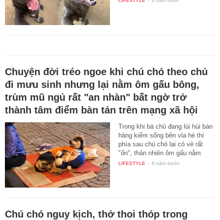
LIFESTYLE
-
6 năm trước
Chuyện đời tréo ngoe khi chú chó theo chủ
đi mưu sinh nhưng lại nằm ôm gấu bông,
trùm mũ ngủ rất "an nhàn" bất ngờ trở
thành tâm điểm bàn tán trên mạng xã hội
Trong khi bà chủ đang lúi húi bán
hàng kiếm sống bên vỉa hè thì
phía sau chú chó lại có vẻ rất
"ổn", thản nhiên ôm gấu nằm
ngủ…
LIFESTYLE
-
6 năm trước
Chú chó nguy kịch, thở thoi thóp trong