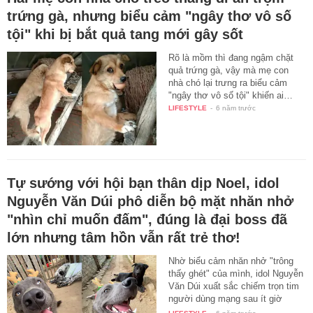
trứng gà, nhưng biểu cảm "ngây thơ vô số
tội" khi bị bắt quả tang mới gây sốt
Rõ là mồm thì đang ngậm chặt
quả trứng gà, vậy mà mẹ con
nhà chó lại trưng ra biểu cảm
"ngây thơ vô số tội" khiến ai…
LIFESTYLE
-
6 năm trước
Tự sướng với hội bạn thân dịp Noel, idol
Nguyễn Văn Dúi phô diễn bộ mặt nhăn nhở
"nhìn chỉ muốn đấm", đúng là đại boss đã
lớn nhưng tâm hồn vẫn rất trẻ thơ!
Nhờ biểu cảm nhăn nhở "trông
thấy ghét" của mình, idol Nguyễn
Văn Dúi xuất sắc chiếm trọn tim
người dùng mạng sau ít giờ
đăng…