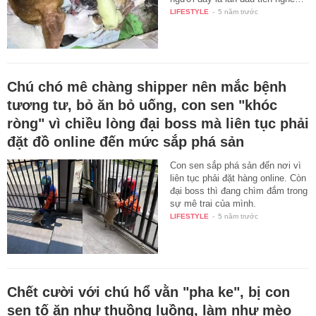
LIFESTYLE
-
5 năm trước
Chú chó mê chàng shipper nên mắc bệnh
tương tư, bỏ ăn bỏ uống, con sen "khóc
ròng" vì chiều lòng đại boss mà liên tục phải
đặt đồ online đến mức sắp phá sản
Con sen sắp phá sản đến nơi vì
liên tục phải đặt hàng online. Còn
đại boss thì đang chìm đắm trong
sự mê trai của mình.
LIFESTYLE
-
5 năm trước
Chết cười với chú hổ vằn "pha ke", bị con
sen tố ăn như thuồng luồng, làm như mèo