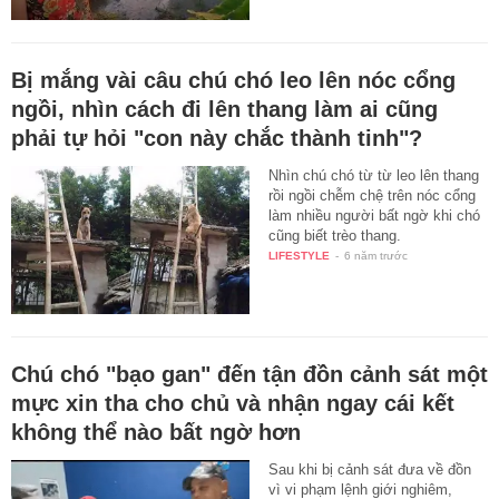
Bị mắng vài câu chú chó leo lên nóc cổng
ngồi, nhìn cách đi lên thang làm ai cũng
phải tự hỏi "con này chắc thành tinh"?
Nhìn chú chó từ từ leo lên thang
rồi ngồi chễm chệ trên nóc cổng
làm nhiều người bất ngờ khi chó
cũng biết trèo thang.
LIFESTYLE
-
6 năm trước
Chú chó "bạo gan" đến tận đồn cảnh sát một
mực xin tha cho chủ và nhận ngay cái kết
không thể nào bất ngờ hơn
Sau khi bị cảnh sát đưa về đồn
vì vi phạm lệnh giới nghiêm,